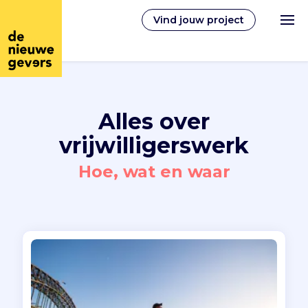
Vind jouw project
Nederlands
Alles over
vrijwilligerswerk
Vrijwilligerswerk
Hoe, wat en waar
Vrijwilligers vinden
Over ons
Inloggen