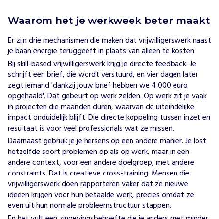
Waarom het je werkweek beter maakt
Er zijn drie mechanismen die maken dat vrijwilligerswerk naast
je baan energie teruggeeft in plaats van alleen te kosten.
Bij skill-based vrijwilligerswerk krijg je directe feedback. Je
schrijft een brief, die wordt verstuurd, en vier dagen later
zegt iemand 'dankzij jouw brief hebben we 4.000 euro
opgehaald'. Dat gebeurt op werk zelden. Op werk zit je vaak
in projecten die maanden duren, waarvan de uiteindelijke
impact onduidelijk blijft. Die directe koppeling tussen inzet en
resultaat is voor veel
professionals
wat ze missen.
Daarnaast gebruik je je hersens op een andere manier. Je lost
hetzelfde soort problemen op als op werk, maar in een
andere context, voor een andere doelgroep, met andere
constraints. Dat is creatieve cross-training. Mensen die
vrijwilligerswerk doen rapporteren vaker dat ze nieuwe
ideeën krijgen voor hun betaalde werk, precies omdat ze
even uit hun normale probleemstructuur stappen.
En het vult een
zingevingsbehoefte
die je anders met minder