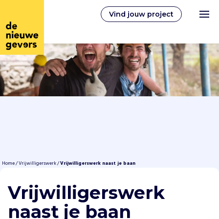
Vind jouw project
Nederlands
Vrijwilligerswerk
Vrijwilligers vinden
Over ons
Home
/
Vrijwilligerswerk
/
Vrijwilligerswerk naast je baan
Vrijwilligerswerk
Inloggen
naast je baan