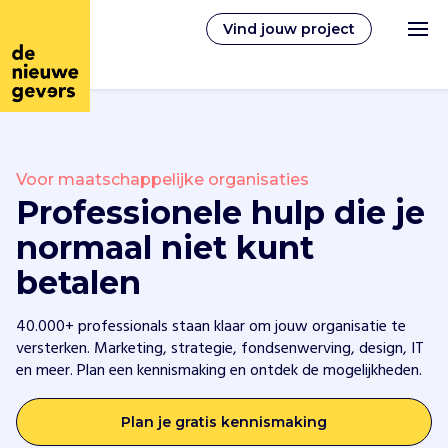
Vind jouw project
Nederlands
Voor maatschappelijke organisaties
Professionele hulp die je
Vrijwilligerswerk
normaal niet kunt
betalen
Vrijwilligers vinden
40.000+ professionals staan klaar om jouw organisatie te
Over ons
versterken. Marketing, strategie, fondsenwerving, design, IT
en meer. Plan een kennismaking en ontdek de mogelijkheden.
Inloggen
Plan je gratis kennismaking