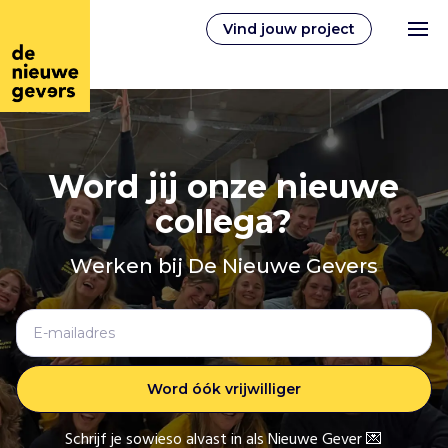
Vind jouw project
Nederlands
Word jij onze nieuwe
collega?
Vrijwilligerswerk
Werken bij De Nieuwe Gevers
Vrijwilligers vinden
Over ons
Inloggen
Schrijf je sowieso alvast in als Nieuwe Gever 💌