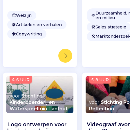
Duurzaamheid, 
🙂
Welzijn
🌱
en milieu
🛠️
Artikelen en verhalen
🛠️
Sales strategie
🛠️
Copywriting
🛠️
Marktonderzoe
4-6 UUR
5-8 UUR
voor
Stichting
Kinderboerderij en
voor
Stichting P
Waterspeeltuin Tanthof
Reflection
Logo ontwerpen voor
Videograaf avo