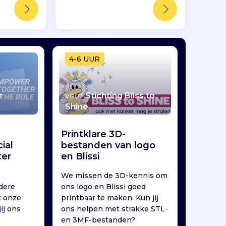
4-6 UUR
r
voor
Stichting Bliss to
Shine
Printklare 3D-
ial
bestanden van logo
ter
en Blissi
We missen de 3D-kennis om
dere
ons logo en Blissi goed
t onze
printbaar te maken. Kun jij
ij ons
ons helpen met strakke STL-
en 3MF-bestanden?