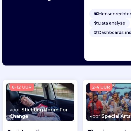
🕊
Mensenrechte
🛠️
Data analyse
🛠️
Dashboards ins
8-12 UUR
2-4 UUR
voor
Stichting Room For
Change
voor
Special Arts