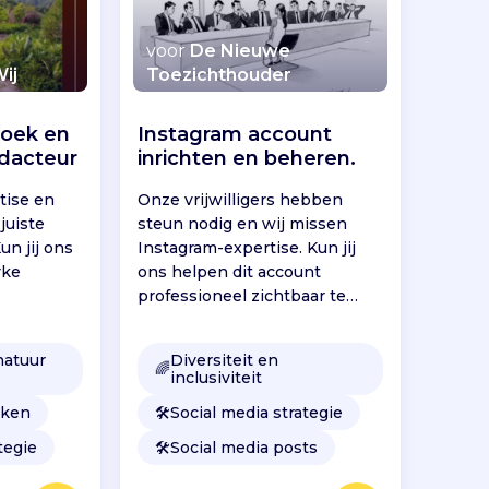
voor
De Nieuwe
ij
Toezichthouder
oek en
Instagram account
edacteur
inrichten en beheren.
tise en
Onze vrijwilligers hebben
juiste
steun nodig en wij missen
un jij ons
Instagram-expertise. Kun jij
rke
ons helpen dit account
professioneel zichtbaar te
maken?
natuur
Diversiteit en
🌈
inclusiviteit
eken
🛠️
Social media strategie
tegie
🛠️
Social media posts