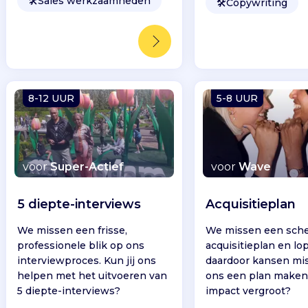
🛠️
Sales werkzaamheden
🛠️
Copywriting
8-12 UUR
5-8 UUR
voor
Super-Actief
voor
Wave
5 diepte-interviews
Acquisitieplan
We missen een frisse,
We missen een sch
professionele blik op ons
acquisitieplan en lo
interviewproces. Kun jij ons
daardoor kansen mis.
helpen met het uitvoeren van
ons een plan maken
5 diepte-interviews?
impact vergroot?