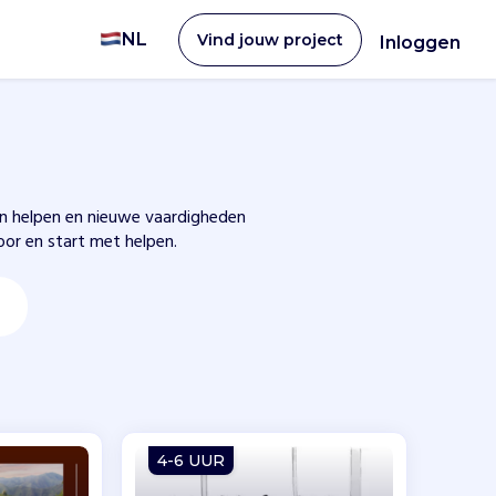
NL
Vind jouw project
Inloggen
ren helpen en nieuwe vaardigheden
voor en start met helpen.
4-6 UUR