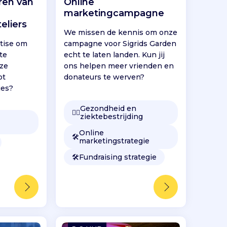
ren van
Online
marketingcampagne
eliers
We missen de kennis om onze
tise om
campagne voor Sigrids Garden
te
echt te laten landen. Kun jij
nze
ons helpen meer vrienden en
ot
donateurs te werven?
jes?
Gezondheid en
👩‍⚕️
ziektebestrijding
Online
🛠️
marketingstrategie
🛠️
Fundraising strategie