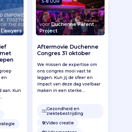
5-8 UUR
voor
Duchenne Parent
r Lawyers
Project
ief
Aftermovie Duchenne
 met
Congres 31 oktober
oepen
We missen de expertise om
groep
ons congres mooi vast te
n en
leggen. Kun jij de sfeer en
impact van deze dag voelbaar
d aan. Kun
maken in een sterke
aftermovie?
Gezondheid en
👩‍⚕️
ziektebestrijding
🛠️
Video creatie
rategie