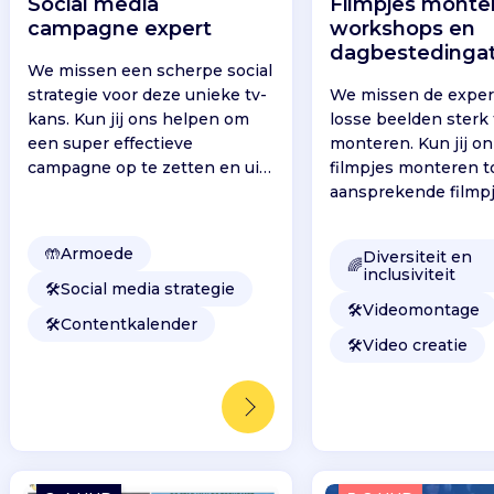
Social media
Filmpjes monte
campagne expert
workshops en
dagbestedingat
We missen een scherpe social
strategie voor deze unieke tv-
We missen de exper
kans. Kun jij ons helpen om
losse beelden sterk 
een super effectieve
monteren. Kun jij o
campagne op te zetten en uit
filmpjes monteren t
te rollen?
aansprekende filmp
🤲
Armoede
Diversiteit en
🌈
inclusiviteit
🛠️
Social media strategie
🛠️
Videomontage
🛠️
Contentkalender
🛠️
Video creatie