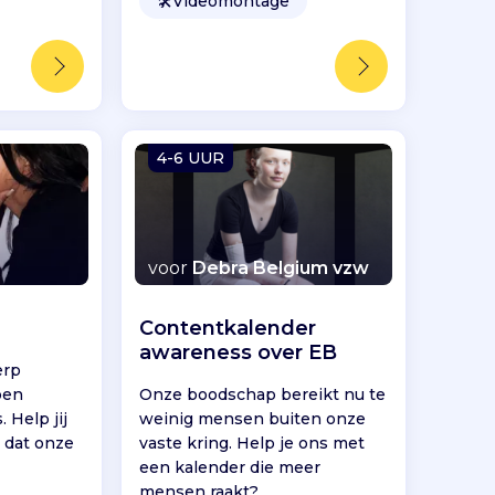
🛠️
Videomontage
4-6 UUR
voor
Debra Belgium vzw
Contentkalender
awareness over EB
erp
pen
Onze boodschap bereikt nu te
 Help jij
weinig mensen buiten onze
 dat onze
vaste kring. Help je ons met
een kalender die meer
mensen raakt?