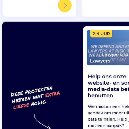
2-4 UUR
voor
Lawyers fo
Lawyers
Help ons onze
website- en soc
Deze pr
ojecten
hebben
media-data be
extr
a
wat
benutten
nodig
liefde
We missen een hel
aanpak om meer ui
data te halen. Help j
met een aanpak?