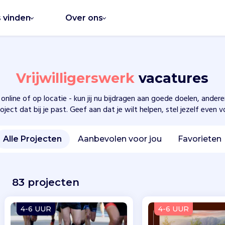
s vinden
Over ons
Vrijwilligerswerk
vacatures
 online of op locatie - kun jij nu bijdragen aan goede doelen, ande
oject dat bij je past. Geef aan dat je wilt helpen, stel jezelf even 
Alle Projecten
Aanbevolen voor jou
Favorieten
83 projecten
4-6 UUR
4-6 UUR