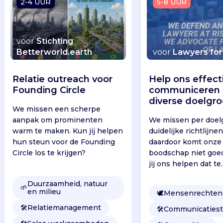
2-4 UUR
5-8 UUR
voor
Stichting
Betterworld.earth
voor
Lawyers fo
Relatie outreach voor
Help ons effect
Founding Circle
communiceren
diverse doelgr
We missen een scherpe
aanpak om prominenten
We missen per doel
warm te maken. Kun jij helpen
duidelijke richtlijne
hun steun voor de Founding
daardoor komt onze
Circle los te krijgen?
boodschap niet goe
jij ons helpen dat te
veranderen?
Duurzaamheid, natuur
🌱
en milieu
🕊
Mensenrechten
🛠️
Relatiemanagement
🛠️
Communicatiest