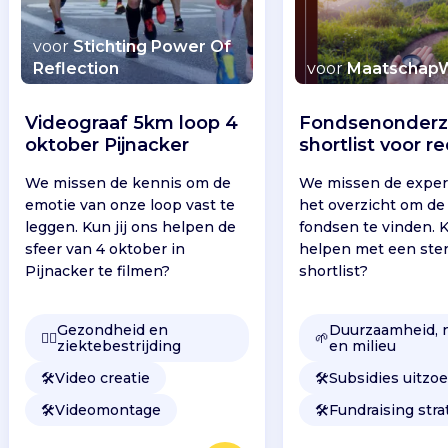
voor
Stichting Power Of
Reflection
voor
MaatschapW
Videograaf 5km loop 4
Fondsenonderz
oktober Pijnacker
shortlist voor r
We missen de kennis om de
We missen de exper
emotie van onze loop vast te
het overzicht om de 
leggen. Kun jij ons helpen de
fondsen te vinden. K
sfeer van 4 oktober in
helpen met een ste
Pijnacker te filmen?
shortlist?
Gezondheid en
Duurzaamheid, 
👩‍⚕️
🌱
ziektebestrijding
en milieu
🛠️
Video creatie
🛠️
Subsidies uitzo
🛠️
Videomontage
🛠️
Fundraising stra