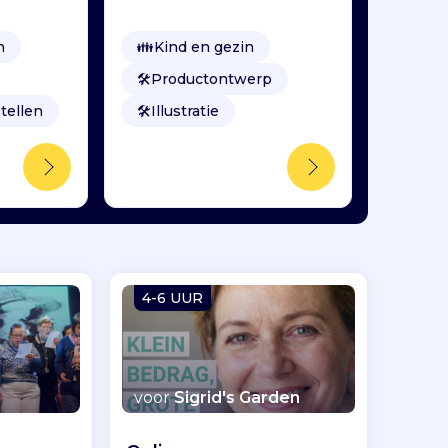
n
👪
Kind en gezin
🛠️
Productontwerp
tellen
🛠️
Illustratie
4-6 UUR
voor
Sigrid's Garden