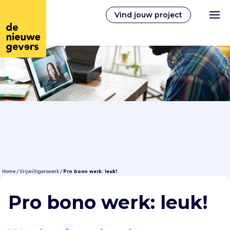
Vind jouw project
Nederlands
Vrijwilligerswerk
Vrijwilligers vinden
Over ons
Home
/
Vrijwilligerswerk
/
Pro bono werk: leuk!
Pro bono werk: leuk!
Inloggen