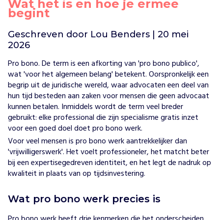
Wat het is en hoe je ermee
Vind jouw project
begint
Geschreven door Lou Benders | 20 mei
2026
Pro bono. De term is een afkorting van 'pro bono publico',
wat 'voor het algemeen belang' betekent. Oorspronkelijk een
begrip uit de juridische wereld, waar advocaten een deel van
hun tijd besteden aan zaken voor mensen die geen advocaat
kunnen betalen. Inmiddels wordt de term veel breder
gebruikt: elke professional die zijn specialisme gratis inzet
voor een goed doel doet pro bono werk.
Voor veel mensen is pro bono werk aantrekkelijker dan
'
vrijwilligerswerk
'. Het voelt professioneler, het matcht beter
bij een expertisegedreven identiteit, en het legt de nadruk op
kwaliteit in plaats van op tijdsinvestering.
Wat pro bono werk precies is
Pro bono werk heeft drie kenmerken die het onderscheiden