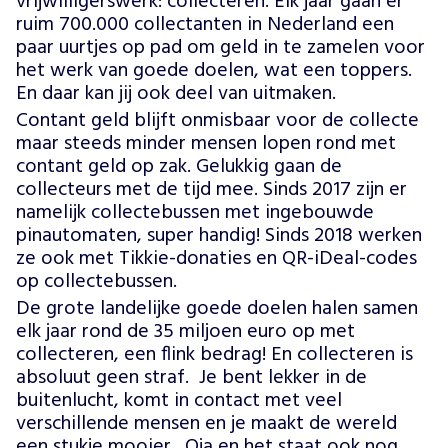
vrijwilligerswerk: collecteren. Elk jaar gaan er
ruim 700.000 collectanten in Nederland een
paar uurtjes op pad om geld in te zamelen voor
het werk van goede doelen, wat een toppers.
En daar kan jij ook deel van uitmaken.
Contant geld blijft onmisbaar voor de collecte
maar steeds minder mensen lopen rond met
contant geld op zak. Gelukkig gaan de
collecteurs met de tijd mee. Sinds 2017 zijn er
namelijk collectebussen met ingebouwde
pinautomaten, super handig! Sinds 2018 werken
ze ook met Tikkie-donaties en QR-iDeal-codes
op collectebussen.
De grote landelijke goede doelen halen samen
elk jaar rond de 35 miljoen euro op met
collecteren, een flink bedrag! En collecteren is
absoluut geen straf. Je bent lekker in de
buitenlucht, komt in contact met veel
verschillende mensen en je maakt de wereld
een stukje mooier. Oja en het staat ook nog