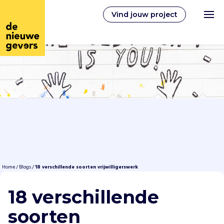
Vind jouw project
Nederlands
Vrijwilligerswerk
Vrijwilligers vinden
Over ons
Home
/
Blogs
/
18 verschillende soorten vrijwilligerswerk
18 verschillende
Inloggen
soorten