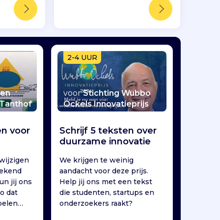
2-4 UUR
 en
voor
Stichting Wubbo
 Tanthof
Ockels Innovatieprijs
n voor
Schrijf 5 teksten over
duurzame innovatie
wijzigen
We krijgen te weinig
rekend
aandacht voor deze prijs.
un jij ons
Help jij ons met een tekst
o dat
die studenten, startups en
pelen
onderzoekers raakt?