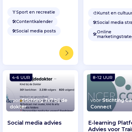
inkomsten?
🏅
Sport en recreatie
🎨
Kunst en cultuu
🛠️
Contentkalender
🛠️
Social media str
🛠️
Social media posts
Online
🛠️
marketingstrate
4-6 UUR
8-12 UUR
voor
Stichting 3x7 bij de
voor
Stichting C
dokter
Connect
Social media advies
E-learning Plat
Advies voor Tra