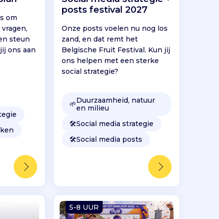
posts festival 2027
is om
 vragen,
Onze posts voelen nu nog los
gen steun
zand, en dat remt het
ij ons aan
Belgische Fruit Festival. Kun jij
ons helpen met een sterke
social strategie?
Duurzaamheid, natuur
🌱
en milieu
tegie
🛠️
Social media strategie
eken
🛠️
Social media posts
5-8 UUR