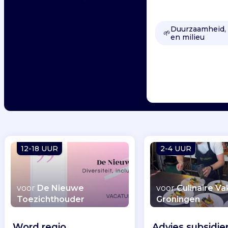
Duurzaamheid, 
🌱
en milieu
12-18 UUR
2-4 UUR
voor
De Nieuwe
voor
Culinaire V
Toezichthouder
Groningen
Word regio
Advies subsidie