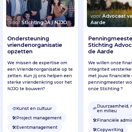
voor
Advocaat v
voor
Stichting JA / NJJO
Aarde
Ondersteuning
Penningmeeste
vriendenorganisatie
Stichting Advoc
opzetten
de Aarde
We missen de expertise om
We willen onze fina
een Vriendenorganisatie op te
integriteit versterken
zetten. Kun jij ons helpen een
met jouw financiële
sterke vriendenkring voor het
penningmeester wor
NJJO te bouwen?
onze Stichting ?
Duurzaamheid, 
🎨
Kunst en cultuur
🌱
en milieu
🛠️
Project management
🛠️
Financiële admin
🛠️
Eventmanagement
🛠️
Copywriting