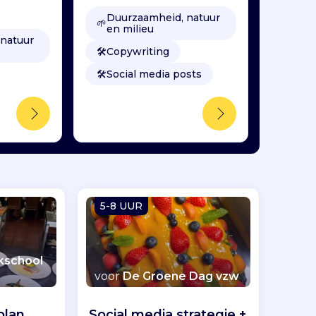
Duurzaamheid, natuur
🌱
en milieu
natuur
🛠️
Copywriting
🛠️
Social media posts
5-8 UUR
akschool
voor
De Groene Dag vzw
plan
Social media strategie +