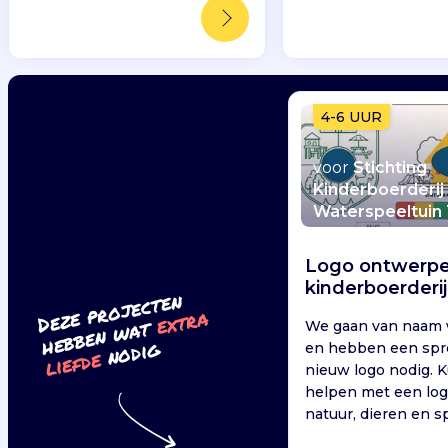
4-6 UUR
voor
Stichting
Kinderboerderij
Waterspeeltuin
Logo ontwerpe
kinderboerderij
Deze pr
ojecten
hebben
extr
a
wat
We gaan van naam 
nodig
en hebben een sp
liefde
nieuw logo nodig. K
helpen met een log
natuur, dieren en s
uitstraalt?