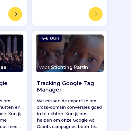
4-6 UUR
aal
voor
Stichting Partin
gie
Tracking Google Tag
Manager
is om
We missen de expertise om
nutten en
cross-domain conversies goed
ee. Kun jij
in te richten. Kun jij ons
mme
helpen om onze Google Ad
voor meer
Grants campagnes beter te