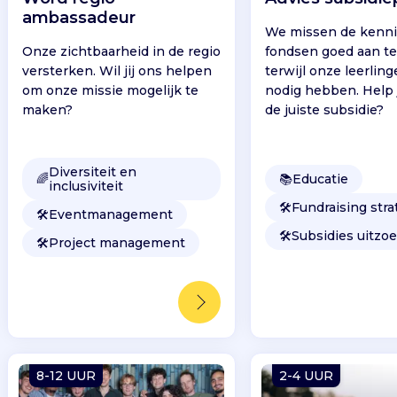
ambassadeur
We missen de kenn
Onze zichtbaarheid in de regio
fondsen goed aan te
versterken. Wil jij ons helpen
terwijl onze leerlin
om onze missie mogelijk te
nodig hebben. Help j
maken?
de juiste subsidie?
Diversiteit en
🌈
📚
Educatie
inclusiviteit
🛠️
Fundraising stra
🛠️
Eventmanagement
🛠️
Subsidies uitzo
🛠️
Project management
8-12 UUR
2-4 UUR