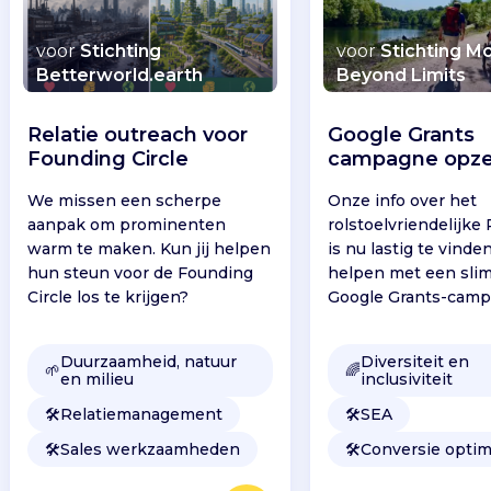
voor
Stichting
voor
Stichting M
Betterworld.earth
Beyond Limits
Relatie outreach voor
Google Grants
Founding Circle
campagne opze
We missen een scherpe
Onze info over het
aanpak om prominenten
rolstoelvriendelijke
warm te maken. Kun jij helpen
is nu lastig te vinden
hun steun voor de Founding
helpen met een sl
Circle los te krijgen?
Google Grants-cam
Duurzaamheid, natuur
Diversiteit en
🌱
🌈
en milieu
inclusiviteit
🛠️
Relatiemanagement
🛠️
SEA
🛠️
Sales werkzaamheden
🛠️
Conversie optim