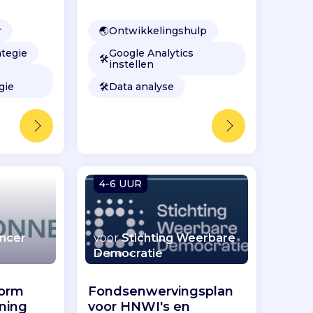
meten?
r
🌏
Ontwikkelingshulp
ategie
Google Analytics
🛠️
instellen
gie
🛠️
Data analyse
4-6 UUR
ancer
voor
Stichting Weerbare
Democratie
form
Fondsenwervingsplan
ining
voor HNWI's en