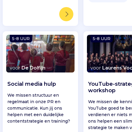
5-8 UUR
5-8 UUR
voor
De Dolfijn
voor
Laurens Voc
Social media hulp
YouTube-strate
workshop
We missen structuur en
regelmaat in onze PR en
We missen de kenn
communicatie. Kun jij ons
YouTube goed te be
helpen met een duidelijke
verdienen er niets m
contentstrategie en training?
ons helpen een sli
strategie te maken 