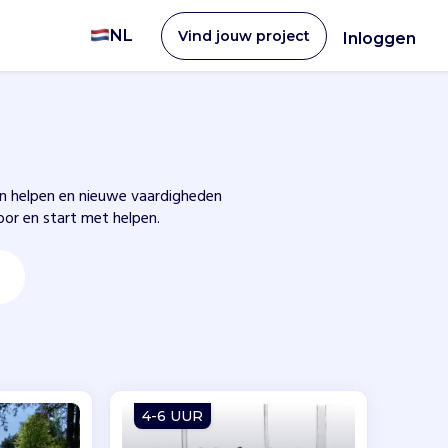
NL
Vind jouw project
Inloggen
ren helpen en nieuwe vaardigheden
voor en start met helpen.
4-6 UUR