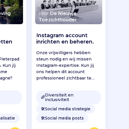
oving
voor
De Nieuwe
Toezichthouder
Instagram account
tten
inrichten en beheren.
Onze vrijwilligers hebben
 Pieterpad
steun nodig en wij missen
. Kun jij
Instagram-expertise. Kun jij
imme
ons helpen dit account
pagne?
professioneel zichtbaar te
maken?
Diversiteit en
🌈
inclusiviteit
🛠️
Social media strategie
alisatie
🛠️
Social media posts