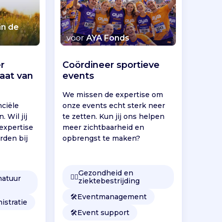
an de
voor
AYA Fonds
r
Coördineer sportieve
aat van
events
We missen de expertise om
nciële
onze events echt sterk neer
. Wil jij
te zetten. Kun jij ons helpen
 expertise
meer zichtbaarheid en
den bij
opbrengst te maken?
Gezondheid en
👩‍⚕️
natuur
ziektebestrijding
🛠️
Eventmanagement
istratie
🛠️
Event support