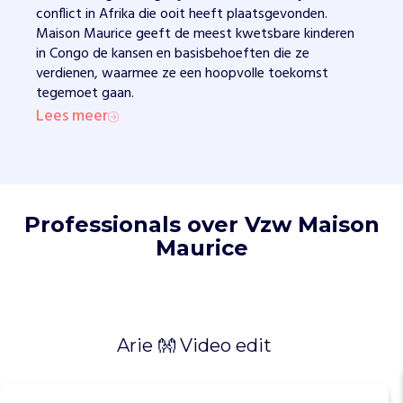
l
conflict in Afrika die ooit heeft plaatsgevonden.
a
Maison Maurice geeft de meest kwetsbare kinderen
a
in Congo de kansen en basisbehoeften die ze
t
verdienen, waarmee ze een hoopvolle toekomst
s
tegemoet gaan.
g
Lees meer
e
v
o
n
d
e
Professionals over Vzw Maison
n
Maurice
.
T
o
t
v
Arie 👐 Video edit
a
n
d