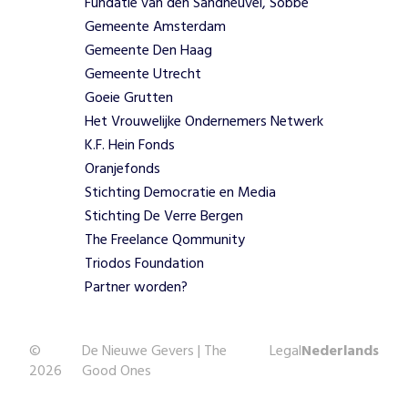
Fundatie van den Sandheuvel, Sobbe
e
n
Gemeente Amsterdam
d
Gemeente Den Haag
o
Gemeente Utrecht
o
Goeie Grutten
r
Het Vrouwelijke Ondernemers Netwerk
b
K.F. Hein Fonds
u
i
Oranjefonds
t
Stichting Democratie en Media
e
Stichting De Verre Bergen
n
The Freelance Qommunity
l
Triodos Foundation
a
n
Partner worden?
d
s
e
©
De Nieuwe Gevers | The
Legal
Nederlands
m
2026
Good Ones
i
l