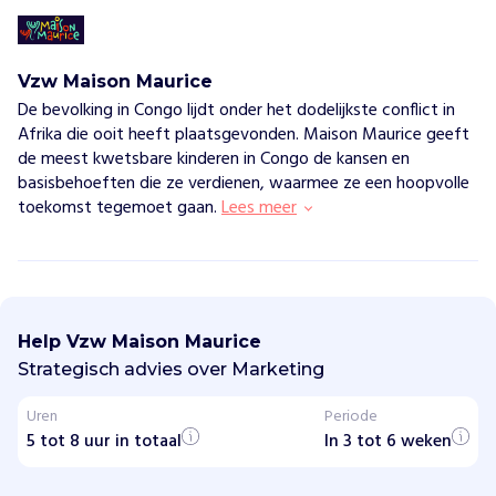
Vzw Maison Maurice
De bevolking in Congo lijdt onder het dodelijkste conflict in
Afrika die ooit heeft plaatsgevonden. Maison Maurice geeft
de meest kwetsbare kinderen in Congo de kansen en
basisbehoeften die ze verdienen, waarmee ze een hoopvolle
toekomst tegemoet gaan.
Lees meer
V
z
w
Help Vzw Maison Maurice
M
a
Strategisch advies over Marketing
i
s
Uren
Periode
o
5 tot 8 uur in totaal
n
In 3 tot 6 weken
M
a
u