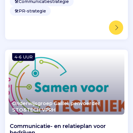
🛠️
Communicatiestrategie
🛠️
PR-strategie
4-6 UUR
Onderwijsgroep Galilei, penvoerder
STO&TECH VPRH
Communicatie- en relatieplan voor
bedrijven