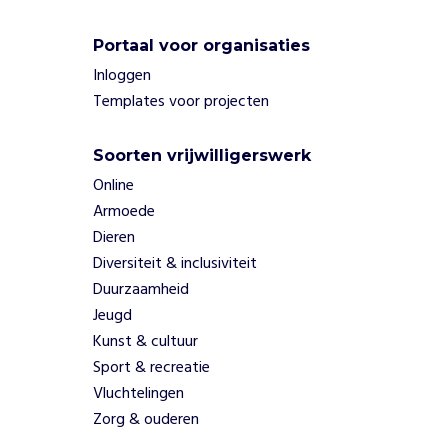
n
d
e
Portaal voor organisaties
r
Inloggen
h
Templates voor projecten
e
t
g
Soorten vrijwilligerswerk
e
Online
w
Armoede
e
Dieren
l
Diversiteit & inclusiviteit
d
,
Duurzaamheid
v
Jeugd
e
Kunst & cultuur
r
Sport & recreatie
k
Vluchtelingen
r
a
Zorg & ouderen
c