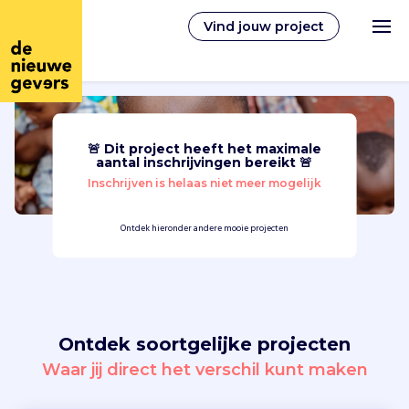
Vind jouw project
🚨 Dit project heeft het maximale
Nederlands
aantal inschrijvingen bereikt 🚨
Inschrijven is helaas niet meer mogelijk
Vrijwilligerswerk
Ontdek hieronder andere mooie projecten
Vrijwilligers vinden
Over ons
Ontdek soortgelijke projecten
Inloggen
Waar jij direct het verschil kunt maken