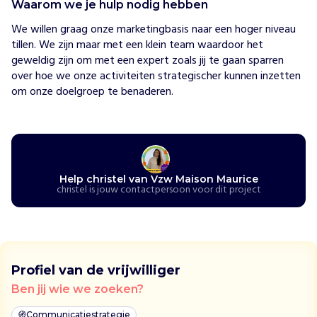
Waarom we je hulp nodig hebben
e
n
We willen graag onze marketingbasis naar een hoger niveau 
t
tillen. We zijn maar met een klein team waardoor het 
s
geweldig zijn om met een expert zoals jij te gaan sparren 
i
over hoe we onze activiteiten strategischer kunnen inzetten 
n
om onze doelgroep te benaderen.
d
s
d
e
T
w
Help christel van Vzw Maison Maurice
christel is jouw contactpersoon voor dit project
e
e
d
e
W
Profiel van de vrijwilliger
e
r
Ben jij wie we zoeken?
e
🧭
Communicatiestrategie