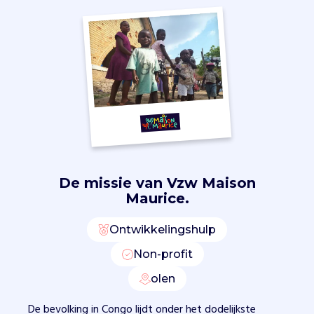
i
e
o
o
i
t
i
n
A
f
r
i
De missie van
Vzw Maison
k
Maurice.
a
h
Ontwikkelingshulp
e
e
Non-profit
f
olen
t
p
De bevolking in Congo lijdt onder het dodelijkste