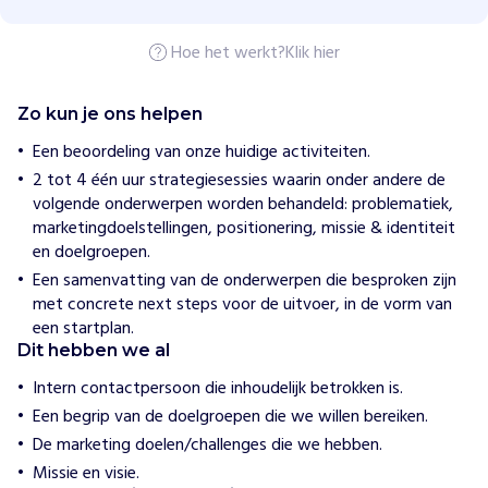
r
i
Hoe het werkt?
Klik hier
c
e
Zo kun je ons helpen
H
o
Een beoordeling van onze huidige activiteiten.
e
2 tot 4 één uur strategiesessies waarin onder andere de
w
i
volgende onderwerpen worden behandeld: problematiek,
j
marketingdoelstellingen, positionering, missie & identiteit
h
en doelgroepen.
e
l
Een samenvatting van de onderwerpen die besproken zijn
p
met concrete next steps voor de uitvoer, in de vorm van
e
een startplan.
n
Dit hebben we al
C
o
Intern contactpersoon die inhoudelijk betrokken is.
n
Een begrip van de doelgroepen die we willen bereiken.
g
De marketing doelen/challenges die we hebben.
o
Missie en visie.
k