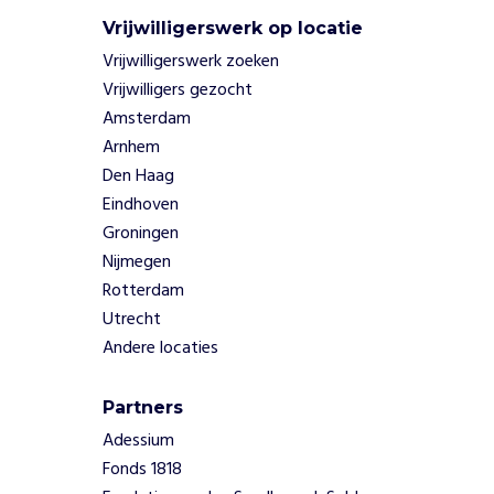
h
Vrijwilligerswerk op locatie
t
Vrijwilligerswerk zoeken
i
n
Vrijwilligers gezocht
g
Amsterdam
e
Arnhem
n
Den Haag
e
Eindhoven
n
Groningen
a
f
Nijmegen
s
Rotterdam
l
Utrecht
a
Andere locaties
c
h
t
Partners
i
Adessium
n
Fonds 1818
g