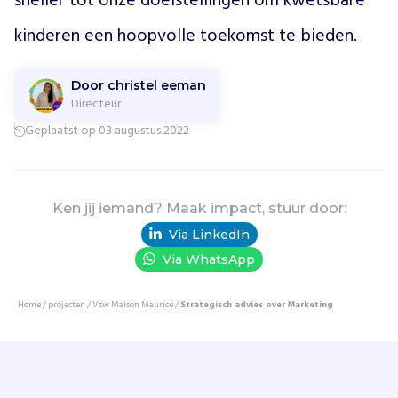
sneller tot onze doelstellingen om kwetsbare 
e
kinderen een hoopvolle toekomst te bieden.
c
o
n
Door christel eeman
f
Directeur
l
Geplaatst op 03 augustus 2022
i
c
t
e
Ken jij iemand? Maak impact, stuur door:
n
d
Via LinkedIn
e
Via WhatsApp
e
r
Home
/
projecten
/
Vzw Maison Maurice
/
Strategisch advies over Marketing
g
s
t
e
d