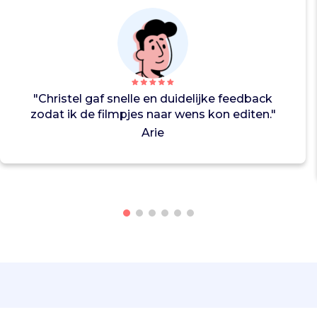
a
a
g
l
i
j
"Christel gaf snelle en duidelijke feedback
d
zodat ik de filmpjes naar wens kon editen."
t
Arie
d
e
b
e
v
o
l
k
i
n
g
i