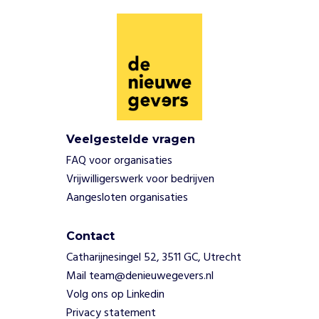
n
h
e
t
o
o
s
t
e
Veelgestelde vragen
n
FAQ voor organisaties
n
o
Vrijwilligerswerk voor bedrijven
g
Aangesloten organisaties
a
l
Contact
t
i
Catharijnesingel 52, 3511 GC, Utrecht
j
Mail team@denieuwegevers.nl
d
Volg ons op Linkedin
o
Privacy statement