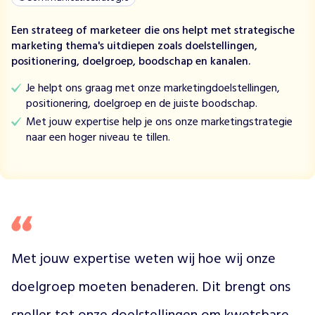
l
d
Een strateeg of marketeer die ons helpt met strategische
o
marketing thema's uitdiepen zoals doelstellingen,
o
positionering, doelgroep, boodschap en kanalen.
r
l
Je helpt ons graag met onze marketingdoelstellingen,
o
positionering, doelgroep en de juiste boodschap.
g
Met jouw expertise help je ons onze marketingstrategie
h
naar een hoger niveau te tillen.
e
t
d
o
d
e
l
i
Met jouw expertise weten wij hoe wij onze 
j
k
doelgroep moeten benaderen. Dit brengt ons 
s
t