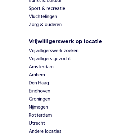
d
Kunst & cultuur
e
Sport & recreatie
r
Vluchtelingen
h
Zorg & ouderen
e
t
g
Vrijwilligerswerk op locatie
e
Vrijwilligerswerk zoeken
w
Vrijwilligers gezocht
e
Amsterdam
l
Arnhem
d
,
Den Haag
v
Eindhoven
e
Groningen
r
Nijmegen
k
Rotterdam
r
a
Utrecht
c
Andere locaties
h