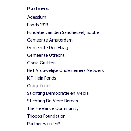
t
Partners
i
n
Adessium
g
Fonds 1818
e
Fundatie van den Sandheuvel, Sobbe
n
Gemeente Amsterdam
e
Gemeente Den Haag
n
Gemeente Utrecht
a
f
Goeie Grutten
s
Het Vrouwelijke Ondernemers Netwerk
l
K.F. Hein Fonds
a
Oranjefonds
c
Stichting Democratie en Media
h
t
Stichting De Verre Bergen
i
The Freelance Qommunity
n
Triodos Foundation
g
Partner worden?
e