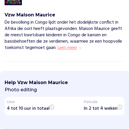
Vzw Maison Maurice
De bevolking in Congo lijdt onder het dodelijkste conflict in
Afrika die ooit heeft plaatsgevonden. Maison Maurice geeft
de meest kwetsbare kinderen in Congo de kansen en
basisbehoeften die ze verdienen, waarmee ze een hoopvolle
toekomst tegemoet gaan.
Lees meer
V
z
w
Help Vzw Maison Maurice
M
a
Photo editing
i
s
Uren
Periode
o
4 tot 10 uur in totaal
n
In 2 tot 4 weken
M
a
u
r