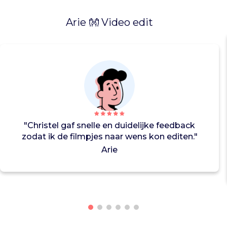
a
a
Arie 👐 Video edit
t
s
g
e
v
o
n
d
e
n
"Christel gaf snelle en duidelijke feedback
.
zodat ik de filmpjes naar wens kon editen."
T
Arie
o
t
v
a
n
d
a