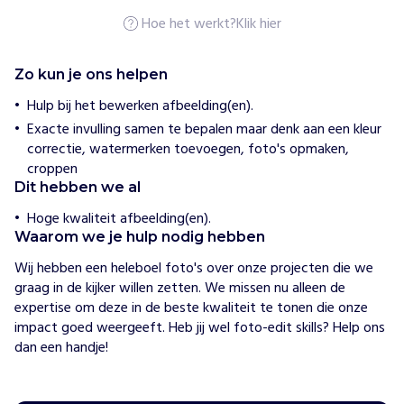
i
Hoe het werkt?
Klik hier
c
e
Zo kun je ons helpen
H
o
Hulp bij het bewerken afbeelding(en).
e
Exacte invulling samen te bepalen maar denk aan een kleur
w
i
correctie, watermerken toevoegen, foto's opmaken,
j
croppen
h
Dit hebben we al
e
l
Hoge kwaliteit afbeelding(en).
p
Waarom we je hulp nodig hebben
e
n
Wij hebben een heleboel foto's over onze projecten die we 
C
graag in de kijker willen zetten. We missen nu alleen de 
o
expertise om deze in de beste kwaliteit te tonen die onze 
n
impact goed weergeeft. Heb jij wel foto-edit skills? Help ons 
g
dan een handje!
o
k
e