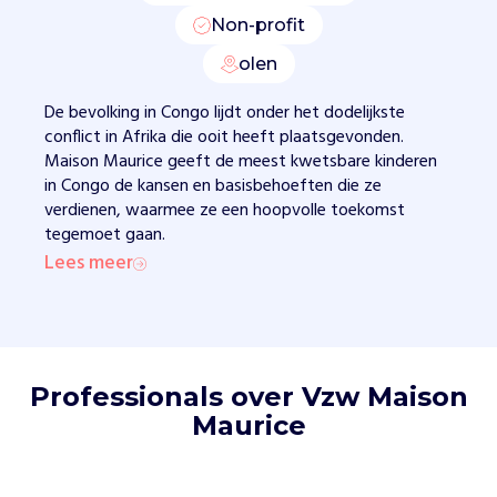
e
Non-profit
o
o
olen
i
t
De bevolking in Congo lijdt onder het dodelijkste
i
conflict in Afrika die ooit heeft plaatsgevonden.
n
Maison Maurice geeft de meest kwetsbare kinderen
A
in Congo de kansen en basisbehoeften die ze
f
verdienen, waarmee ze een hoopvolle toekomst
r
tegemoet gaan.
i
Lees meer
k
a
h
e
e
Professionals over Vzw Maison
f
Maurice
t
p
l