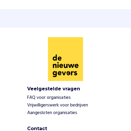
a
g
l
i
j
d
t
d
e
b
e
v
o
l
Veelgestelde vragen
k
FAQ voor organisaties
i
Vrijwilligerswerk voor bedrijven
n
Aangesloten organisaties
g
i
n
Contact