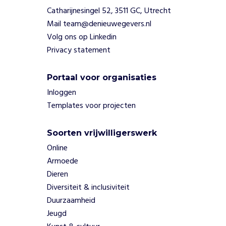
h
Catharijnesingel 52, 3511 GC, Utrecht
e
Mail team@denieuwegevers.nl
t
Volg ons op Linkedin
o
o
Privacy statement
s
t
Portaal voor organisaties
e
Inloggen
n
n
Templates voor projecten
o
g
Soorten vrijwilligerswerk
a
Online
l
t
Armoede
i
Dieren
j
Diversiteit & inclusiviteit
d
Duurzaamheid
o
Jeugd
n