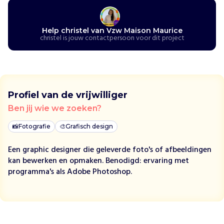
n
t
s
Help christel van Vzw Maison Maurice
christel is jouw contactpersoon voor dit project
i
n
d
s
d
e
Profiel van de vrijwilliger
T
Ben jij wie we zoeken?
w
e
📸
Fotografie
🎨
Grafisch design
e
Een graphic designer die geleverde foto's of afbeeldingen
d
kan bewerken en opmaken. Benodigd: ervaring met
e
programma's als Adobe Photoshop.
W
e
r
e
l