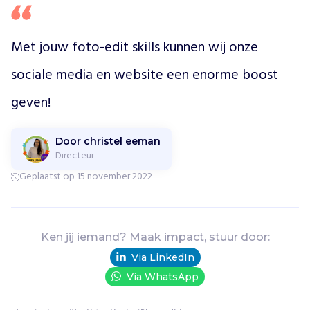
d
o
o
Met jouw foto-edit skills kunnen wij onze 
r
l
sociale media en website een enorme boost 
o
g
geven!
h
e
t
Door christel eeman
d
Directeur
o
Geplaatst op 15 november 2022
d
e
l
i
Ken jij iemand? Maak impact, stuur door:
j
Via LinkedIn
k
s
Via WhatsApp
t
e