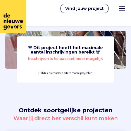
Vind jouw project
🚨 Dit project heeft het maximale
Nederlands
aantal inschrijvingen bereikt 🚨
Inschrijven is helaas niet meer mogelijk
Vrijwilligerswerk
Ontdek hieronder andere mooie projecten
Vrijwilligers vinden
Over ons
Ontdek soortgelijke projecten
Inloggen
Waar jij direct het verschil kunt maken