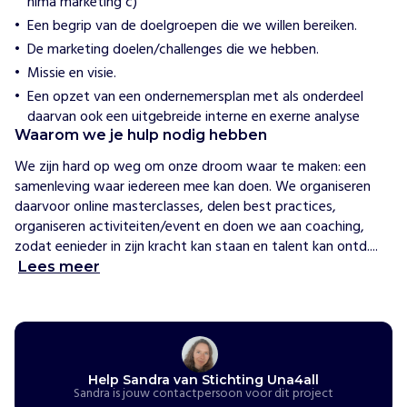
nima marketing c)
l
v
Een begrip van de doelgroepen die we willen bereiken.
a
De marketing doelen/challenges die we hebben.
n
Missie en visie.
S
Een opzet van een ondernemersplan met als onderdeel
t
daarvan ook een uitgebreide interne en exerne analyse
i
Waarom we je hulp nodig hebben
c
h
We zijn hard op weg om onze droom waar te maken: een 
t
samenleving waar iedereen mee kan doen. We organiseren 
i
daarvoor online masterclasses, delen best practices, 
n
organiseren activiteiten/event en doen we aan coaching, 
g
zodat eenieder in zijn kracht kan staan en talent kan ontd....
U
Lees meer
n
a
4
A
l
l
Help Sandra van Stichting Una4all
Sandra is jouw contactpersoon voor dit project
i