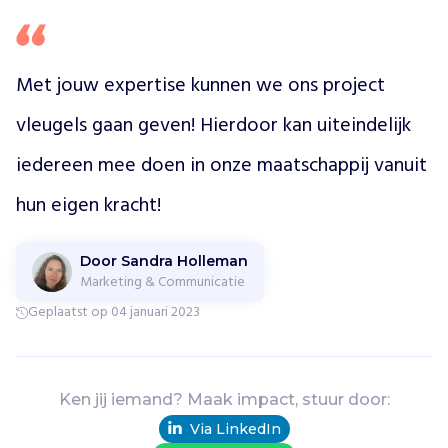
t
t
e
n
Met jouw expertise kunnen we ons project 
v
a
vleugels gaan geven! Hierdoor kan uiteindelijk 
n
iedereen mee doen in onze maatschappij vanuit 
u
i
hun eigen kracht!
t
z
i
Door Sandra Holleman
n
Marketing & Communicatie
g
Geplaatst op 04 januari 2023
e
v
i
n
Ken jij iemand? Maak impact, stuur door:
g
,
Via LinkedIn