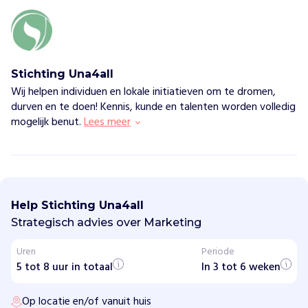
Stichting Una4all
Wij helpen individuen en lokale initiatieven om te dromen,
durven en te doen! Kennis, kunde en talenten worden volledig
mogelijk benut.
Lees meer
S
t
i
Help Stichting Una4all
c
h
Strategisch advies over Marketing
t
i
Uren
Periode
n
5 tot 8 uur in totaal
g
In 3 tot 6 weken
U
n
Op locatie en/of vanuit huis
a