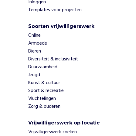
i
Inloggen
m
Templates voor projecten
u
l
Soorten vrijwilligerswerk
e
r
Online
e
Armoede
n
Dieren
,
Diversiteit & inclusiviteit
o
Duurzaamheid
n
Jeugd
d
e
Kunst & cultuur
r
Sport & recreatie
s
Vluchtelingen
t
Zorg & ouderen
e
u
n
Vrijwilligerswerk op locatie
e
Vrijwilligerswerk zoeken
n