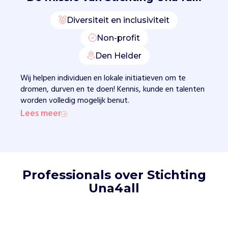
e
r
Diversiteit en inclusiviteit
b
Non-profit
i
n
Den Helder
d
i
Wij helpen individuen en lokale initiatieven om te
n
dromen, durven en te doen! Kennis, kunde en talenten
g
worden volledig mogelijk benut.
v
Lees meer
a
n
u
i
t
Professionals over Stichting
h
Una4all
e
t
g
e