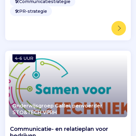
🛠️
Communicatiestrategie
🛠️
PR-strategie
4-6 UUR
Onderwijsgroep Galilei, penvoerder
STO&TECH VPRH
Communicatie- en relatieplan voor
bedrijven