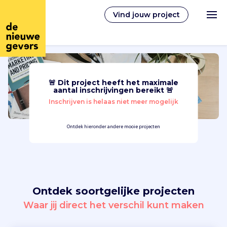
Vind jouw project
🚨 Dit project heeft het maximale
Nederlands
aantal inschrijvingen bereikt 🚨
Inschrijven is helaas niet meer mogelijk
Vrijwilligerswerk
Ontdek hieronder andere mooie projecten
Vrijwilligers vinden
Over ons
Ontdek soortgelijke projecten
Inloggen
Waar jij direct het verschil kunt maken