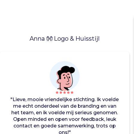
d
a
c
h
t
e
Anna 👐 Logo & Huisstijl
g
o
e
d
v
a
n
U
N
"Lieve, mooie vriendelijke stichting. Ik voelde
A
me echt onderdeel van de branding en van
(
het team, en ik voelde mij serieus genomen.
e
Open minded en open voor feedback, leuk
e
contact en goede samenwerking, trots op
n
ons!"
h