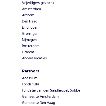
Vrijwilligers gezocht
e
Amsterdam
n
b
Arnhem
e
Den Haag
k
Eindhoven
r
Groningen
a
Nijmegen
c
Rotterdam
h
t
Utrecht
i
Andere locaties
g
e
Partners
n
z
Adessium
o
Fonds 1818
w
Fundatie van den Sandheuvel, Sobbe
e
Gemeente Amsterdam
l
Gemeente Den Haag
i