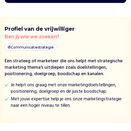
s
m
e
n
Profiel van de vrijwilliger
s
e
Ben jij wie we zoeken?
n
🧭
Communicatiestrategie
i
n
Een strateeg of marketeer die ons helpt met strategische
h
marketing thema's uitdiepen zoals doelstellingen,
u
positionering, doelgroep, boodschap en kanalen.
n
k
Je helpt ons graag met onze marketingdoelstellingen,
r
positionering, doelgroep en de juiste boodschap.
a
Met jouw expertise help je ons onze marketingstrategie
c
naar een hoger niveau te tillen.
h
t
z
e