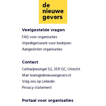
e
i
d
e
n
p
Veelgestelde vragen
u
FAQ voor organisaties
u
Vrijwilligerswerk voor bedrijven
r
Aangesloten organisaties
h
e
i
Contact
d
Catharijnesingel 52, 3511 GC, Utrecht
)
Mail team@denieuwegevers.nl
.
W
Volg ons op Linkedin
i
Privacy statement
j
s
Portaal voor organisaties
t