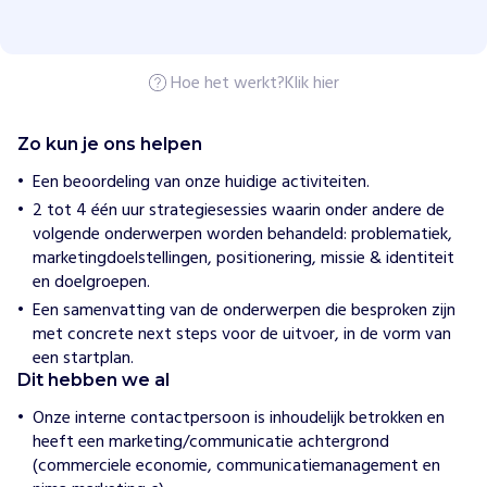
4
a
l
l
Hoe het werkt?
Klik hier
H
o
Zo kun je ons helpen
e
w
Een beoordeling van onze huidige activiteiten.
i
2 tot 4 één uur strategiesessies waarin onder andere de
j
h
volgende onderwerpen worden behandeld: problematiek,
e
marketingdoelstellingen, positionering, missie & identiteit
l
en doelgroepen.
p
e
Een samenvatting van de onderwerpen die besproken zijn
n
met concrete next steps voor de uitvoer, in de vorm van
H
een startplan.
e
Dit hebben we al
t
Onze interne contactpersoon is inhoudelijk betrokken en
d
heeft een marketing/communicatie achtergrond
o
(commerciele economie, communicatiemanagement en
e