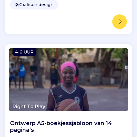
🛠️
Grafisch design
4-6 UUR
Right To Play
Ontwerp A5-boekjessjabloon van 14
pagina’s