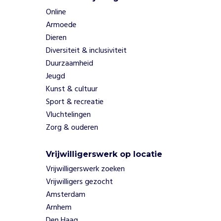
t
e
Online
,
Armoede
h
Dieren
e
Diversiteit & inclusiviteit
t
Duurzaamheid
v
Jeugd
e
r
Kunst & cultuur
r
Sport & recreatie
i
Vluchtelingen
c
Zorg & ouderen
h
t
e
Vrijwilligerswerk op locatie
n
Vrijwilligerswerk zoeken
v
Vrijwilligers gezocht
a
Amsterdam
n
a
Arnhem
l
Den Haag