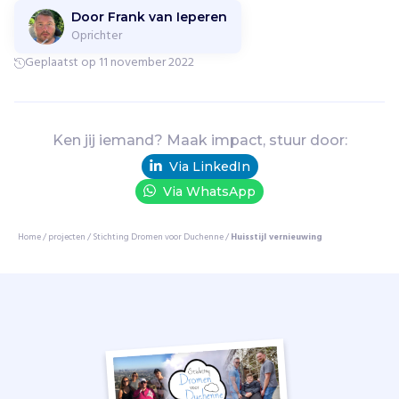
n
Door Frank van Ieperen
Oprichter
n
e
Geplaatst op 11 november 2022
i
n
d
e
Ken jij iemand? Maak impact, stuur door:
s
Via LinkedIn
a
m
Via WhatsApp
e
n
Home
/
projecten
/
Stichting Dromen voor Duchenne
/
Huisstijl vernieuwing
l
e
v
i
n
g
o
m