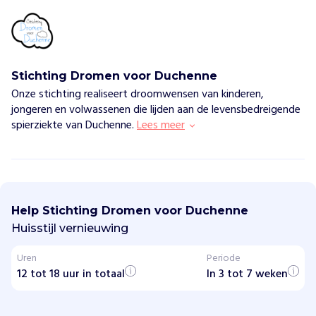
Stichting Dromen voor Duchenne
Onze stichting realiseert droomwensen van kinderen,
jongeren en volwassenen die lijden aan de levensbedreigende
spierziekte van Duchenne.
Lees meer
S
t
i
Help Stichting Dromen voor Duchenne
c
h
Huisstijl vernieuwing
t
i
Uren
Periode
n
12 tot 18 uur in totaal
g
In 3 tot 7 weken
D
r
o