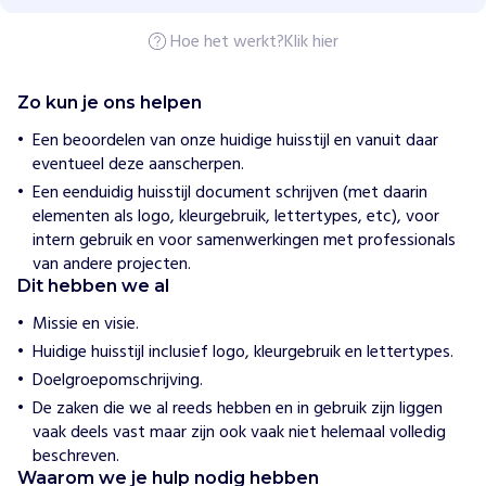
m
e
Hoe het werkt?
Klik hier
n
v
o
o
Zo kun je ons helpen
r
D
Een beoordelen van onze huidige huisstijl en vanuit daar
u
eventueel deze aanscherpen.
c
Een eenduidig huisstijl document schrijven (met daarin
h
e
elementen als logo, kleurgebruik, lettertypes, etc), voor
n
intern gebruik en voor samenwerkingen met professionals
n
van andere projecten.
e
Dit hebben we al
H
Missie en visie.
o
Huidige huisstijl inclusief logo, kleurgebruik en lettertypes.
e
w
Doelgroepomschrijving.
i
De zaken die we al reeds hebben en in gebruik zijn liggen
j
h
vaak deels vast maar zijn ook vaak niet helemaal volledig
e
beschreven.
l
Waarom we je hulp nodig hebben
p