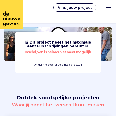
Vind jouw project
🚨 Dit project heeft het maximale
Nederlands
aantal inschrijvingen bereikt 🚨
Inschrijven is helaas niet meer mogelijk
Vrijwilligerswerk
Ontdek hieronder andere mooie projecten
Vrijwilligers vinden
Over ons
Ontdek soortgelijke projecten
Inloggen
Waar jij direct het verschil kunt maken