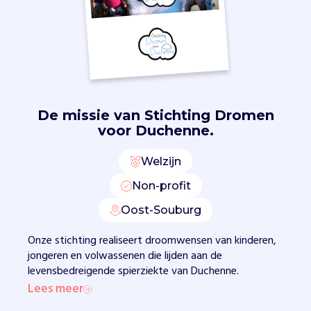
m
a
a
t
s
c
h
a
De missie van
Stichting Dromen
p
voor Duchenne.
p
e
Welzijn
l
Non-profit
i
j
Oost-Souburg
k
e
Onze stichting realiseert droomwensen van kinderen,
p
jongeren en volwassenen die lijden aan de
a
levensbedreigende spierziekte van Duchenne.
r
Lees meer
t