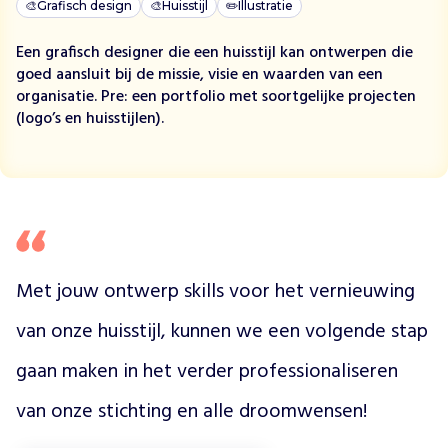
v
🎨
Grafisch design
🎨
Huisstijl
✏️
Illustratie
a
n
Een grafisch designer die een huisstijl kan ontwerpen die
d
goed aansluit bij de missie, visie en waarden van een
e
organisatie. Pre: een portfolio met soortgelijke projecten
s
(logo’s en huisstijlen).
p
i
e
r
z
i
e
Met jouw ontwerp skills voor het vernieuwing 
k
t
van onze huisstijl, kunnen we een volgende stap 
e
D
gaan maken in het verder professionaliseren 
u
c
van onze stichting en alle droomwensen!
h
e