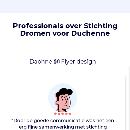
i
c
i
p
Professionals over Stichting
a
Dromen voor Duchenne
t
i
e
e
n
Daphne 👐 Flyer design
z
e
l
f
r
e
d
z
a
"Door de goede communicatie was het een
a
erg fijne samenwerking met stichting
m