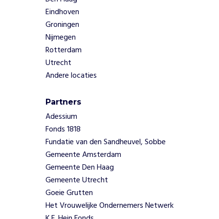
w
Eindhoven
a
Groningen
t
Nijmegen
h
Rotterdam
i
e
Utrecht
r
Andere locaties
m
e
Partners
e
v
Adessium
e
Fonds 1818
r
Fundatie van den Sandheuvel, Sobbe
b
Gemeente Amsterdam
a
Gemeente Den Haag
n
d
Gemeente Utrecht
h
Goeie Grutten
o
Het Vrouwelijke Ondernemers Netwerk
u
K.F. Hein Fonds