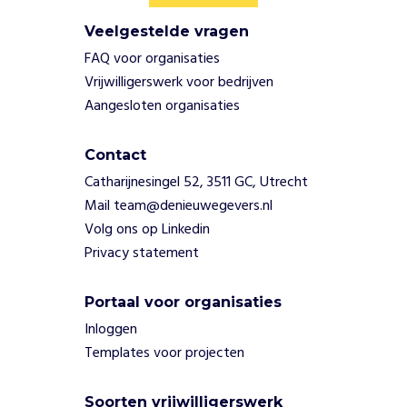
e
n
Veelgestelde vragen
s
FAQ voor organisaties
e
Vrijwilligerswerk voor bedrijven
n
Aangesloten organisaties
m
e
t
Contact
e
Catharijnesingel 52, 3511 GC, Utrecht
e
Mail team@denieuwegevers.nl
n
s
Volg ons op Linkedin
p
Privacy statement
i
e
Portaal voor organisaties
r
z
Inloggen
i
Templates voor projecten
e
k
Soorten vrijwilligerswerk