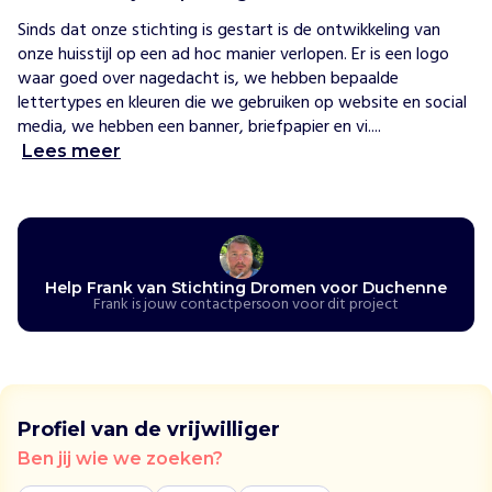
e
Sinds dat onze stichting is gestart is de ontwikkeling van 
n
onze huisstijl op een ad hoc manier verlopen. Er is een logo 
H
waar goed over nagedacht is, we hebben bepaalde 
e
lettertypes en kleuren die we gebruiken op website en social 
t
media, we hebben een banner, briefpapier en vi....
b
Lees meer
e
t
e
r
i
n
Help Frank van Stichting Dromen voor Duchenne
t
Frank is jouw contactpersoon voor dit project
e
g
r
e
r
Profiel van de vrijwilliger
e
Ben jij wie we zoeken?
n