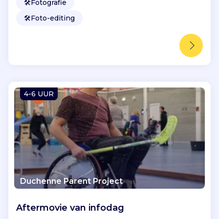
🛠️
Fotografie
🛠️
Foto-editing
4-6 UUR
Duchenne Parent Project
Aftermovie van infodag