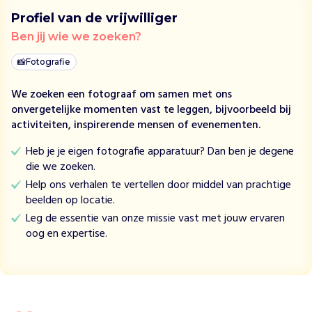
t
Profiel van de vrijwilliger
v
Ben jij wie we zoeken?
o
o
📸
Fotografie
r
D
We zoeken een fotograaf om samen met ons
i
onvergetelijke momenten vast te leggen, bijvoorbeeld bij
e
activiteiten, inspirerende mensen of evenementen.
r
e
Heb je je eigen fotografie apparatuur? Dan ben je degene
n
die we zoeken.
v
Help ons verhalen te vertellen door middel van prachtige
o
beelden op locatie.
e
Leg de essentie van onze missie vast met jouw ervaren
r
oog en expertise.
t
l
u
d
i