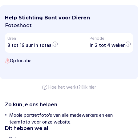
S
t
i
Help Stichting Bont voor Dieren
c
h
Fotoshoot
t
i
Uren
Periode
n
8 tot 16 uur in totaal
g
In 2 tot 4 weken
B
o
Op locatie
n
t
v
o
o
r
Hoe het werkt?
Klik hier
D
i
e
Zo kun je ons helpen
r
e
Mooie portretfoto's van alle medewerkers en een
n
teamfoto voor onze website.
Dit hebben we al
H