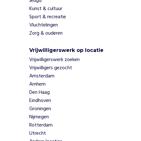
s
Jeugd
b
Kunst & cultuur
o
Sport & recreatie
n
Vluchtelingen
t
Zorg & ouderen
v
r
i
Vrijwilligerswerk op locatie
j
Vrijwilligerswerk zoeken
t
Vrijwilligers gezocht
e
Amsterdam
w
o
Arnhem
r
Den Haag
d
Eindhoven
e
Groningen
n
Nijmegen
.
Z
Rotterdam
o
Utrecht
d