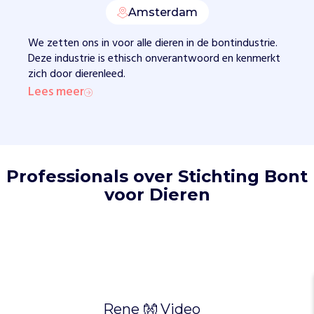
w
Amsterdam
u
s
We zetten ons in voor alle dieren in de bontindustrie.
t
Deze industrie is ethisch onverantwoord en kenmerkt
t
zich door dierenleed.
e
Lees meer
m
a
k
e
n
Professionals over Stichting Bont
v
a
voor Dieren
n
b
o
n
t
l
e
Rene 👐 Video