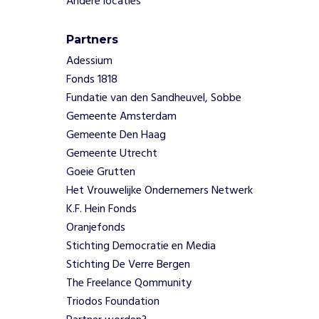
Andere locaties
r
a
Partners
g
e
Adessium
n
Fonds 1818
z
Fundatie van den Sandheuvel, Sobbe
e
Gemeente Amsterdam
b
Gemeente Den Haag
i
j
Gemeente Utrecht
a
Goeie Grutten
a
Het Vrouwelijke Ondernemers Netwerk
n
K.F. Hein Fonds
h
Oranjefonds
e
t
Stichting Democratie en Media
s
Stichting De Verre Bergen
l
The Freelance Qommunity
u
Triodos Foundation
i