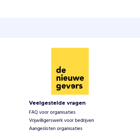
c
i
v
o
o
r
b
o
n
t
v
e
r
b
o
Veelgestelde vragen
d
FAQ voor organisaties
e
Vrijwilligerswerk voor bedrijven
n
Aangesloten organisaties
e
n