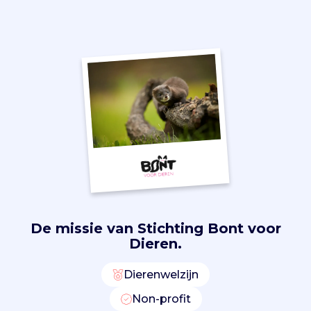
c
t
i
e
s
o
m
c
o
n
s
u
m
e
n
De missie van
Stichting Bont voor
t
Dieren.
e
n
Dierenwelzijn
b
Non-profit
e