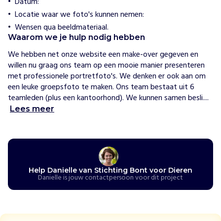
Datum:
o
e
Locatie waar we foto's kunnen nemen:
w
i
Wensen qua beeldmateriaal.
j
Waarom we je hulp nodig hebben
h
e
We hebben net onze website een make-over gegeven en 
l
willen nu graag ons team op een mooie manier presenteren 
p
met professionele portretfoto's. We denken er ook aan om 
e
n
een leuke groepsfoto te maken. Ons team bestaat uit 6 
S
teamleden (plus een kantoorhond). We kunnen samen besli....
t
Lees meer
i
c
h
t
i
Help Danielle van Stichting Bont voor Dieren
n
Danielle is jouw contactpersoon voor dit project
g
B
o
n