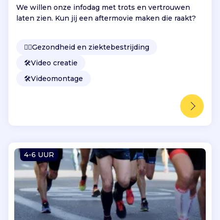
We willen onze infodag met trots en vertrouwen
laten zien. Kun jij een aftermovie maken die raakt?
👩‍⚕️
Gezondheid en ziektebestrijding
🛠️
Video creatie
🛠️
Videomontage
4-6 UUR