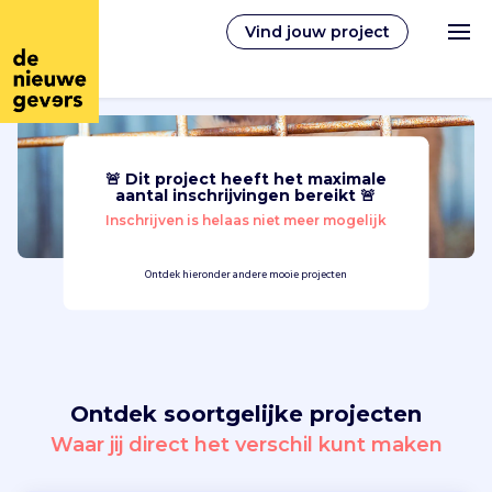
Vind jouw project
🚨 Dit project heeft het maximale
Nederlands
aantal inschrijvingen bereikt 🚨
Inschrijven is helaas niet meer mogelijk
Vrijwilligerswerk
Ontdek hieronder andere mooie projecten
Vrijwilligers vinden
Over ons
Ontdek soortgelijke projecten
Inloggen
Waar jij direct het verschil kunt maken