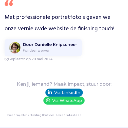
e
k
e
Met professionele portretfoto's geven we 
c
a
onze vernieuwde website de finishing touch!
m
p
a
Door Danielle Knipscheer
Fondsenwerver
g
n
Geplaatst op 28 mei 2024
e
s
e
n
Ken jij iemand? Maak impact, stuur door:
s
Via LinkedIn
t
Via WhatsApp
r
a
a
Home
/
projecten
/
Stichting Bont voor Dieren
/
Fotoshoot
t
a