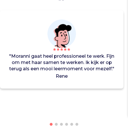
e
d
.
Z
e
l
o
b
b
"Moranni gaat heel professioneel te werk. Fijn
y
om met haar samen te werken. Ik kijk er op
e
terug als een mooi leermoment voor mezelf."
n
b
Rene
i
j
p
o
l
i
t
i