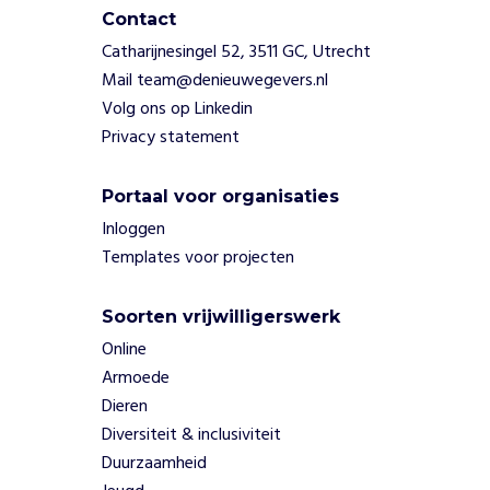
o
Contact
v
Catharijnesingel 52, 3511 GC, Utrecht
e
Mail team@denieuwegevers.nl
r
t
Volg ons op Linkedin
u
Privacy statement
i
g
Portaal voor organisaties
e
n
Inloggen
m
Templates voor projecten
o
d
Soorten vrijwilligerswerk
e
w
Online
i
Armoede
n
Dieren
k
Diversiteit & inclusiviteit
e
Duurzaamheid
l