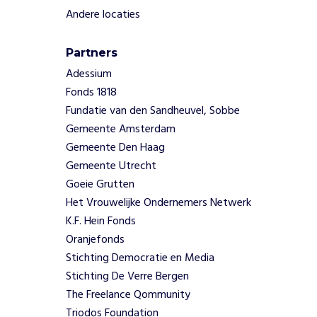
e
Andere locaties
t
t
e
Partners
n
Adessium
,
Fonds 1818
b
Fundatie van den Sandheuvel, Sobbe
e
s
Gemeente Amsterdam
t
Gemeente Den Haag
a
Gemeente Utrecht
a
Goeie Grutten
n
Het Vrouwelijke Ondernemers Netwerk
d
e
K.F. Hein Fonds
u
Oranjefonds
i
Stichting Democratie en Media
t
Stichting De Verre Bergen
n
The Freelance Qommunity
i
Triodos Foundation
e