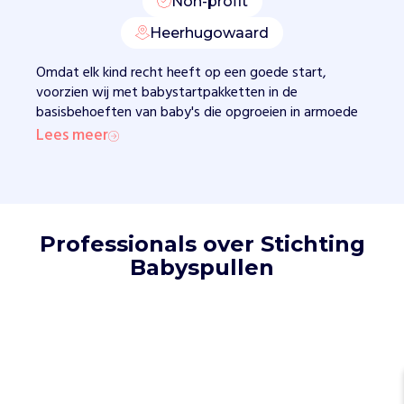
Non-profit
r
Heerhugowaard
e
n
Omdat elk kind recht heeft op een goede start,
,
voorzien wij met babystartpakketten in de
o
basisbehoeften van baby's die opgroeien in armoede
m
Lees meer
d
a
t
e
l
k
Professionals over Stichting
k
Babyspullen
i
n
d
r
e
c
h