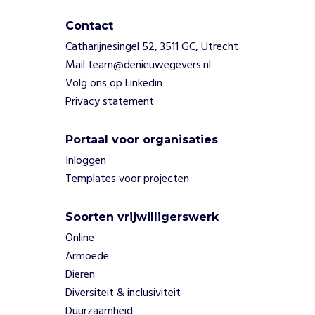
d
Contact
o
o
Catharijnesingel 52, 3511 GC, Utrecht
r
Mail team@denieuwegevers.nl
h
Volg ons op Linkedin
e
Privacy statement
t
v
e
Portaal voor organisaties
r
Inloggen
s
Templates voor projecten
t
r
e
Soorten vrijwilligerswerk
k
Online
k
Armoede
e
Dieren
n
v
Diversiteit & inclusiviteit
a
Duurzaamheid