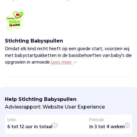
Stichting Babyspullen
Omdat elk kind recht heeft op een goede start, voorzien wij
met babystartpakketten in de basisbehoeften van baby's die
opgroeien in armoede
Lees meer
S
t
i
Help Stichting Babyspullen
c
h
Adviesrapport: Website User Experience
t
i
Uren
Periode
n
6 tot 12 uur in totaal
g
In 3 tot 4 weken
B
a