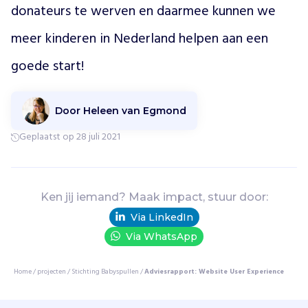
donateurs te werven en daarmee kunnen we 
n
a
meer kinderen in Nederland helpen aan een 
r
m
goede start!
o
e
d
Door Heleen van Egmond
e
o
Geplaatst op 28 juli 2021
p
b
a
b
Ken jij iemand? Maak impact, stuur door:
y
Via LinkedIn
’
s
Via WhatsApp
e
n
Home
/
projecten
/
Stichting Babyspullen
/
Adviesrapport: Website User Experience
j
o