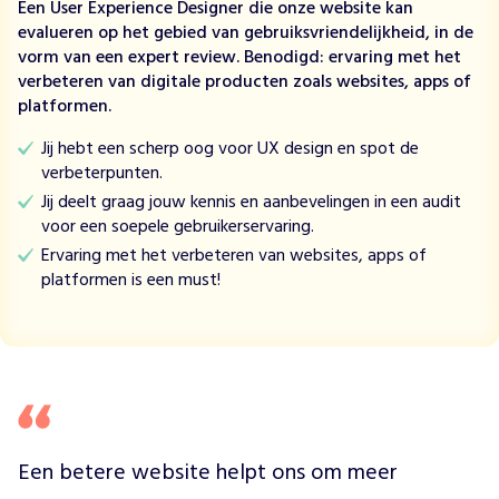
t
Een User Experience Designer die onze website kan
z
evalueren op het gebied van gebruiksvriendelijkheid, in de
i
vorm van een expert review. Benodigd: ervaring met het
c
verbeteren van digitale producten zoals websites, apps of
h
platformen.
i
n
Jij hebt een scherp oog voor UX design en spot de
o
verbeterpunten.
m
Jij deelt graag jouw kennis en aanbevelingen in een audit
d
voor een soepele gebruikerservaring.
e
Ervaring met het verbeteren van websites, apps of
e
platformen is een must!
f
f
e
c
t
e
n
v
Een betere website helpt ons om meer 
a