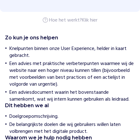
b
y
s
Hoe het werkt?
Klik hier
p
u
l
l
Zo kun je ons helpen
e
n
Knelpunten binnen onze User Experience, helder in kaart
gebracht.
H
Een advies met praktische verbeterpunten waarmee wij de
o
website naar een hoger niveau kunnen tillen (bijvoorbeeld
e
met voorbeelden van best practices of een actielijst in
w
volgorde van urgentie).
i
j
Een adviesdocument waarin het bovenstaande
h
samenkomt, wat wij intern kunnen gebruiken als leidraad.
e
l
Dit hebben we al
p
Doelgroepomschrijving.
e
n
De belangrijkste doelen die wij gebruikers willen laten
S
volbrengen met het digitale product.
t
Waarom we je hulp nodig hebben