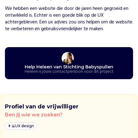
i
We hebben een website die door de jaren heen gegroeid en 
c
ontwikkeld is. Echter is een goede blik op de UX 
h
achtergebleven. Een ux advies zou ons helpen om de website 
t
te verbeteren en gebruiksvriendelijker te maken.
i
n
g
B
a
b
Help Heleen van Stichting Babyspullen
y
Heleen is jouw contactpersoon voor dit project
s
p
u
l
l
Profiel van de vrijwilliger
e
Ben jij wie we zoeken?
n
z
👩‍💻
UX design
e