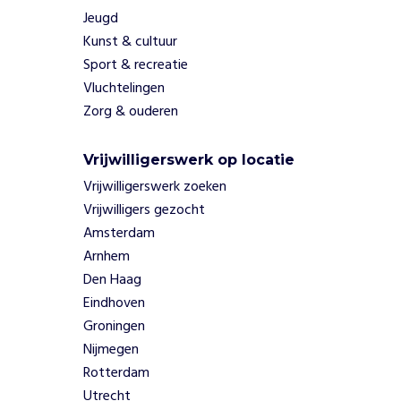
n
Jeugd
g
Kunst & cultuur
r
Sport & recreatie
a
Vluchtelingen
t
i
Zorg & ouderen
s
b
Vrijwilligerswerk op locatie
a
Vrijwilligerswerk zoeken
b
y
Vrijwilligers gezocht
s
Amsterdam
t
Arnhem
a
Den Haag
r
Eindhoven
t
p
Groningen
a
Nijmegen
k
Rotterdam
k
Utrecht