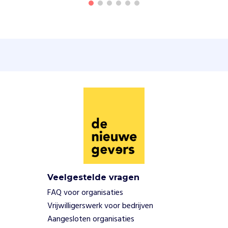
t
.
W
e
r
e
a
l
i
s
e
r
e
n
d
i
Veelgestelde vragen
t
FAQ voor organisaties
d
o
Vrijwilligerswerk voor bedrijven
e
Aangesloten organisaties
l