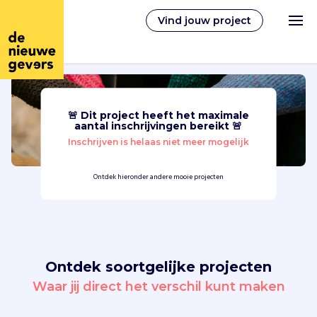
Vind jouw project
🚨 Dit project heeft het maximale
Nederlands
aantal inschrijvingen bereikt 🚨
Inschrijven is helaas niet meer mogelijk
Vrijwilligerswerk
Ontdek hieronder andere mooie projecten
Vrijwilligers vinden
Over ons
Ontdek soortgelijke projecten
Inloggen
Waar jij direct het verschil kunt maken