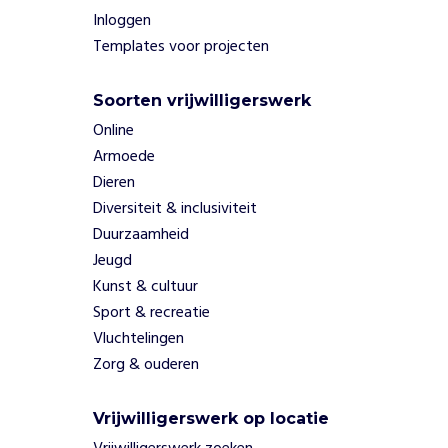
r
Inloggen
a
a
Templates voor projecten
r
s
Soorten vrijwilligerswerk
o
Online
m
m
Armoede
e
Dieren
e
Diversiteit & inclusiviteit
r
Duurzaamheid
v
Jeugd
l
e
Kunst & cultuur
e
Sport & recreatie
s
Vluchtelingen
v
Zorg & ouderen
e
r
v
Vrijwilligerswerk op locatie
a