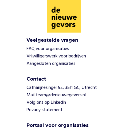
.
O
o
k
s
t
i
Veelgestelde vragen
m
FAQ voor organisaties
u
Vrijwilligerswerk voor bedrijven
l
Aangesloten organisaties
e
r
e
Contact
n
Catharijnesingel 52, 3511 GC, Utrecht
z
Mail team@denieuwegevers.nl
e
Volg ons op Linkedin
c
a
Privacy statement
t
e
Portaal voor organisaties