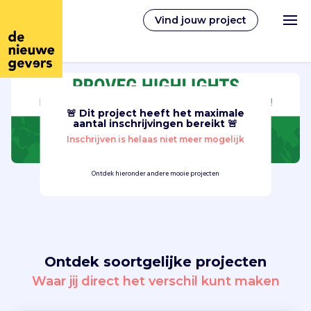
Vind jouw project
🚨 Dit project heeft het maximale
Nederlands
aantal inschrijvingen bereikt 🚨
Inschrijven is helaas niet meer mogelijk
Vrijwilligerswerk
Ontdek hieronder andere mooie projecten
Vrijwilligers vinden
Over ons
Ontdek soortgelijke projecten
Inloggen
Waar jij direct het verschil kunt maken