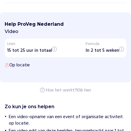
P
r
o
Help ProVeg Nederland
V
e
Video
g
N
Uren
Periode
e
15 tot 25 uur in totaal
d
In 2 tot 5 weken
e
r
Op locatie
l
a
n
d
Hoe het werkt?
Klik hier
H
o
e
Zo kun je ons helpen
w
i
Een video-opname van een event of organisatie activiteit
j
op locatie.
h
e
Een video edit van deze beelden, teruggebracht naar 1 tot