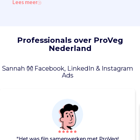
n
Lees meer
o
m
p
l
a
Professionals over ProVeg
n
Nederland
t
a
a
Sannah 👐 Facebook, LinkedIn & Instagram
r
Ads
d
i
g
e
p
r
o
d
u
c
"Het was fijn samenwerken met ProVeg!