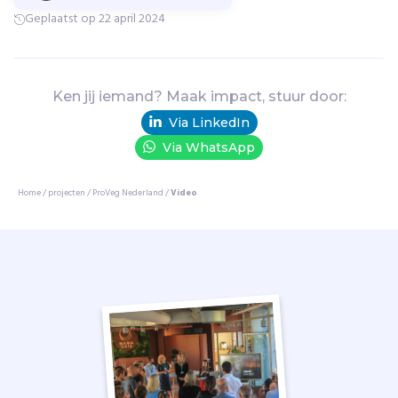
g
Geplaatst op 22 april 2024
i
e
C
h
Ken jij iemand? Maak impact, stuur door:
a
Via LinkedIn
l
Via WhatsApp
l
e
n
Home
/
projecten
/
ProVeg Nederland
/
Video
g
e
.
Z
e
w
e
r
k
e