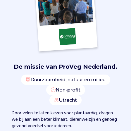
n
s
a
m
e
n
m
e
t
s
De missie van
ProVeg Nederland.
u
p
e
Duurzaamheid, natuur en milieu
r
Non-profit
m
a
Utrecht
r
k
Door velen te laten kiezen voor plantaardig, dragen
t
we bij aan een beter klimaat, dierenwelzijn en genoeg
e
gezond voedsel voor iedereen.