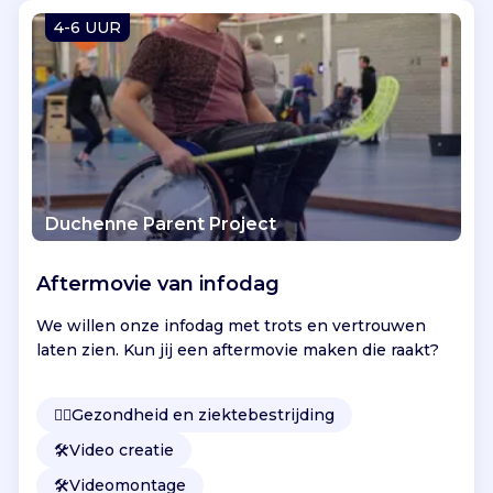
Vind jouw project
4-6 UUR
Duchenne Parent Project
Aftermovie van infodag
We willen onze infodag met trots en vertrouwen
laten zien. Kun jij een aftermovie maken die raakt?
👩‍⚕️
Gezondheid en ziektebestrijding
🛠️
Video creatie
🛠️
Videomontage