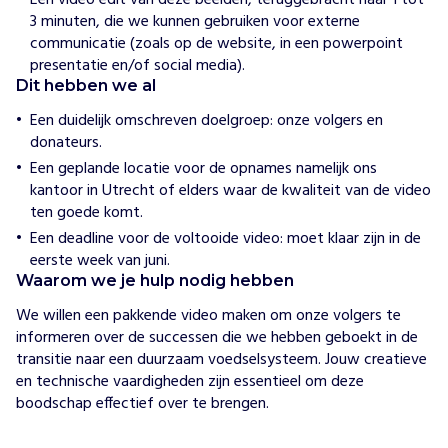
l
3 minuten, die we kunnen gebruiken voor externe
p
communicatie (zoals op de website, in een powerpoint
e
n
presentatie en/of social media).
P
Dit hebben we al
r
Een duidelijk omschreven doelgroep: onze volgers en
o
donateurs.
V
Een geplande locatie voor de opnames namelijk ons
e
kantoor in Utrecht of elders waar de kwaliteit van de video
g
ten goede komt.
N
Een deadline voor de voltooide video: moet klaar zijn in de
e
eerste week van juni.
d
Waarom we je hulp nodig hebben
e
r
We willen een pakkende video maken om onze volgers te 
l
informeren over de successen die we hebben geboekt in de 
a
transitie naar een duurzaam voedselsysteem. Jouw creatieve 
n
en technische vaardigheden zijn essentieel om deze 
d
boodschap effectief over te brengen.
h
e