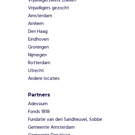
Vrijwilligerswerk zoeken
n
Vrijwilligers gezocht
g
Amsterdam
e
Arnhem
r
s
Den Haag
a
Eindhoven
a
Groningen
n
Nijmegen
t
Rotterdam
e
b
Utrecht
i
Andere locaties
e
d
Partners
e
n
Adessium
,
Fonds 1818
w
Fundatie van den Sandheuvel, Sobbe
a
Gemeente Amsterdam
t