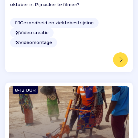
oktober in Pijnacker te filmen?
👩‍⚕️
Gezondheid en ziektebestrijding
🛠️
Video creatie
🛠️
Videomontage
8-12 UUR