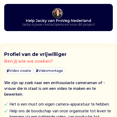
l
p
t
m
Help Jacky van ProVeg Nederland
Jacky is jouw contactpersoon voor dit project
e
n
s
e
n
Profiel van de vrijwilliger
3
0
Ben jij wie we zoeken?
d
📹
Video creatie
🎬
Videomontage
a
g
We zijn op zoek naar een enthousiaste cameraman of -
e
vrouw die in staat is om een video te maken en te
n
bewerken.
p
l
Het is een must om eigen camera-apparatuur te hebben.
a
Help ons de boodschap van onze organisatie tot leven te
n
brengen via een pakkende video, van productie tot