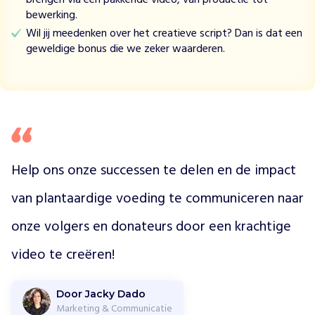
t
bewerking.
a
Wil jij meedenken over het creatieve script? Dan is dat een
a
geweldige bonus die we zeker waarderen.
r
d
i
g
t
e
e
t
Help ons onze successen te delen en de impact 
e
n
van plantaardige voeding te communiceren naar 
m
e
onze volgers en donateurs door een krachtige 
t
d
video te creëren!
e
V
Door Jacky Dado
e
Marketing & Communicatie
g