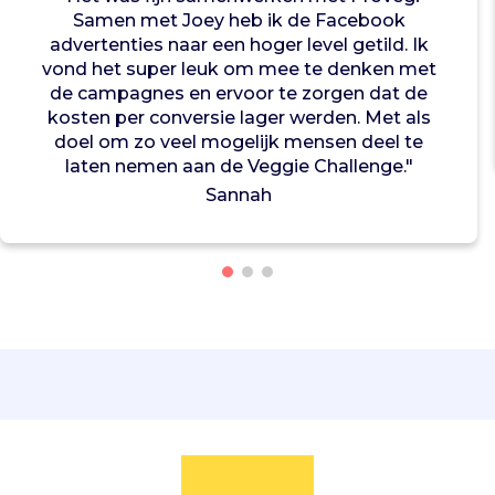
t
Samen met Joey heb ik de Facebook
e
advertenties naar een hoger level getild. Ik
n
vond het super leuk om mee te denken met
b
de campagnes en ervoor te zorgen dat de
e
kosten per conversie lager werden. Met als
t
doel om zo veel mogelijk mensen deel te
a
laten nemen aan de Veggie Challenge."
a
Sannah
l
b
a
a
r
t
e
m
a
k
e
n