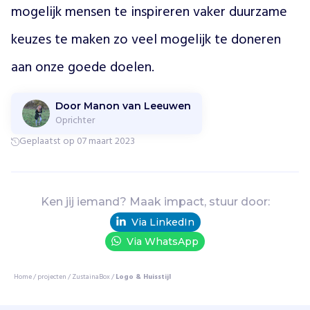
e
mogelijk mensen te inspireren vaker duurzame 
n
keuzes te maken zo veel mogelijk te doneren 
i
n
aan onze goede doelen.
N
L
3
Door Manon van Leeuwen
,
Oprichter
6
Geplaatst op 07 maart 2023
a
a
r
d
Ken jij iemand? Maak impact, stuur door:
e
s
Via LinkedIn
p
Via WhatsApp
e
r
Home
/
projecten
/
ZustainaBox
/
Logo & Huisstijl
p
e