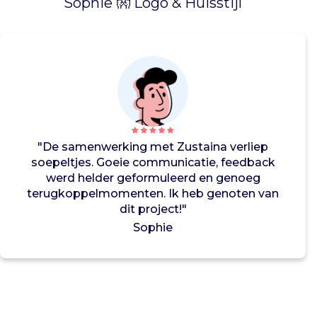
Sophie 👐 Logo & Huisstijl
Z
u
s
t
a
i
n
a
B
o
"De samenwerking met Zustaina verliep
x
soepeltjes. Goeie communicatie, feedback
w
werd helder geformuleerd en genoeg
i
terugkoppelmomenten. Ik heb genoten van
l
dit project!"
l
Sophie
e
n
w
e
z