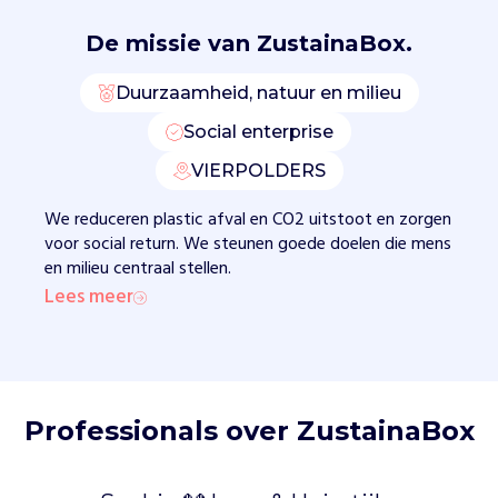
t
De missie van
ZustainaBox.
h
e
e
Duurzaamheid, natuur en milieu
f
Social enterprise
t
c
VIERPOLDERS
o
n
We reduceren plastic afval en CO2 uitstoot en zorgen
s
voor social return. We steunen goede doelen die mens
u
en milieu centraal stellen.
m
Lees meer
e
r
e
n
.
Professionals over ZustainaBox
M
e
t