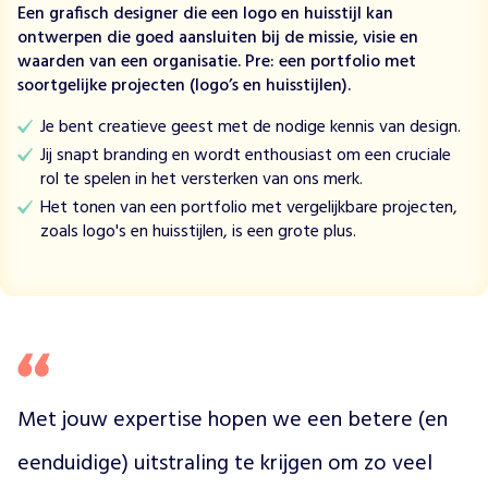
Een grafisch designer die een logo en huisstijl kan
e
ontwerpen die goed aansluiten bij de missie, visie en
e
waarden van een organisatie. Pre: een portfolio met
l
soortgelijke projecten (logo’s en huisstijlen).
t
e
Je bent creatieve geest met de nodige kennis van design.
g
Jij snapt branding en wordt enthousiast om een cruciale
r
rol te spelen in het versterken van ons merk.
o
Het tonen van een portfolio met vergelijkbare projecten,
o
zoals logo's en huisstijlen, is een grote plus.
t
.
W
e
g
e
b
r
Met jouw expertise hopen we een betere (en 
u
i
eenduidige) uitstraling te krijgen om zo veel 
k