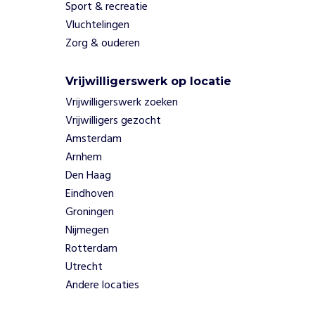
e
Sport & recreatie
k
Vluchtelingen
e
Zorg & ouderen
u
z
e
Vrijwilligerswerk op locatie
s
Vrijwilligerswerk zoeken
t
Vrijwilligers gezocht
e
Amsterdam
m
Arnhem
a
Den Haag
k
e
Eindhoven
n
Groningen
d
Nijmegen
o
Rotterdam
o
Utrecht
r
z
Andere locaties
e