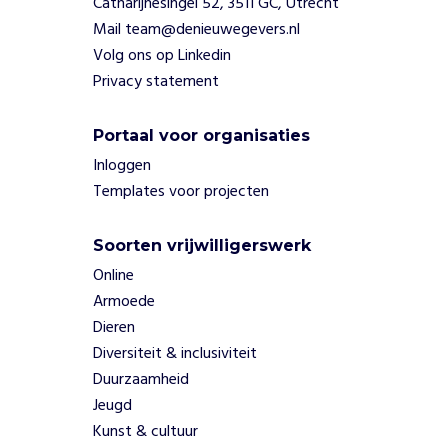
Catharijnesingel 52, 3511 GC, Utrecht
s
Mail team@denieuwegevers.nl
p
Volg ons op Linkedin
i
Privacy statement
r
e
r
Portaal voor organisaties
e
Inloggen
n
Templates voor projecten
v
a
k
Soorten vrijwilligerswerk
e
Online
r
Armoede
d
u
Dieren
u
Diversiteit & inclusiviteit
r
Duurzaamheid
z
Jeugd
a
Kunst & cultuur
m