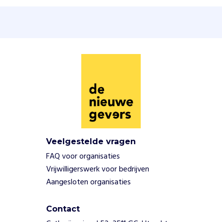
o
v
e
e
l
m
o
g
e
l
i
j
k
m
Veelgestelde vragen
e
FAQ voor organisaties
n
Vrijwilligerswerk voor bedrijven
s
Aangesloten organisaties
e
n
i
Contact
n