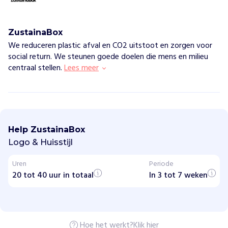
ZustainaBox
We reduceren plastic afval en CO2 uitstoot en zorgen voor
social return. We steunen goede doelen die mens en milieu
centraal stellen.
Lees meer
Z
u
s
Help ZustainaBox
t
a
Logo & Huisstijl
i
n
Uren
Periode
a
20 tot 40 uur in totaal
B
In 3 tot 7 weken
o
x
H
Hoe het werkt?
Klik hier
o