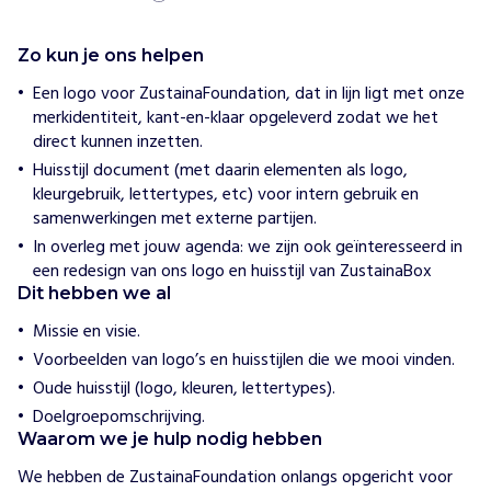
e
w
i
Zo kun je ons helpen
j
h
Een logo voor ZustainaFoundation, dat in lijn ligt met onze
e
merkidentiteit, kant-en-klaar opgeleverd zodat we het
l
direct kunnen inzetten.
p
e
Huisstijl document (met daarin elementen als logo,
n
kleurgebruik, lettertypes, etc) voor intern gebruik en
D
samenwerkingen met externe partijen.
e
In overleg met jouw agenda: we zijn ook geïnteresseerd in
f
een redesign van ons logo en huisstijl van ZustainaBox
o
Dit hebben we al
o
t
Missie en visie.
p
Voorbeelden van logo’s en huisstijlen die we mooi vinden.
r
Oude huisstijl (logo, kleuren, lettertypes).
i
Doelgroepomschrijving.
n
Waarom we je hulp nodig hebben
t
v
We hebben de ZustainaFoundation onlangs opgericht voor 