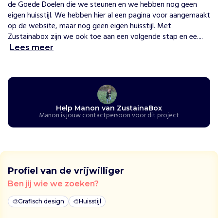
a
de Goede Doelen die we steunen en we hebben nog geen 
n
eigen huisstijl. We hebben hier al een pagina voor aangemaakt 
d
op de website, maar nog geen eigen huisstijl. Met 
e
Zustainabox zijn we ook toe aan een volgende stap en ee....
w
Lees meer
e
s
t
e
r
Help Manon van ZustainaBox
s
Manon is jouw contactpersoon voor dit project
e
w
e
r
e
Profiel van de vrijwilliger
l
Ben jij wie we zoeken?
d
i
🎨
Grafisch design
🎨
Huisstijl
s
v