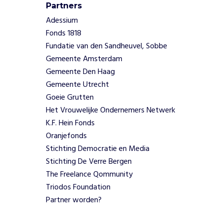
o
Partners
p
Adessium
e
e
Fonds 1818
n
Fundatie van den Sandheuvel, Sobbe
f
Gemeente Amsterdam
e
Gemeente Den Haag
e
Gemeente Utrecht
s
Goeie Grutten
t
e
Het Vrouwelijke Ondernemers Netwerk
l
K.F. Hein Fonds
i
Oranjefonds
j
Stichting Democratie en Media
k
Stichting De Verre Bergen
e
m
The Freelance Qommunity
a
Triodos Foundation
n
Partner worden?
i
e