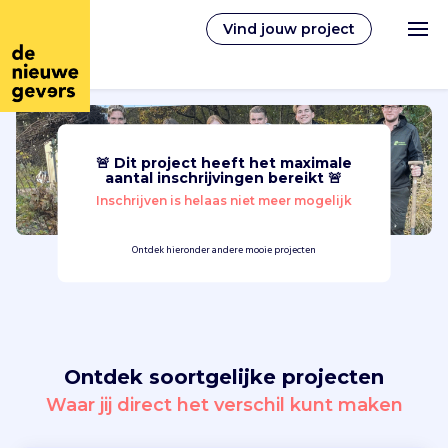
Vind jouw project
🚨 Dit project heeft het maximale
Nederlands
aantal inschrijvingen bereikt 🚨
Inschrijven is helaas niet meer mogelijk
Vrijwilligerswerk
Ontdek hieronder andere mooie projecten
Vrijwilligers vinden
Over ons
Ontdek soortgelijke projecten
Inloggen
Waar jij direct het verschil kunt maken