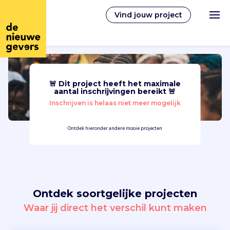
Vind jouw project
🚨 Dit project heeft het maximale
Nederlands
aantal inschrijvingen bereikt 🚨
Inschrijven is helaas niet meer mogelijk
Vrijwilligerswerk
Ontdek hieronder andere mooie projecten
Vrijwilligers vinden
Over ons
Ontdek soortgelijke projecten
Inloggen
Waar jij direct het verschil kunt maken