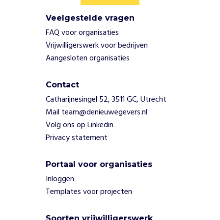
n
o
Veelgestelde vragen
m
FAQ voor organisaties
d
a
Vrijwilligerswerk voor bedrijven
t
Aangesloten organisaties
t
e
Contact
v
e
Catharijnesingel 52, 3511 GC, Utrecht
r
Mail team@denieuwegevers.nl
a
Volg ons op Linkedin
n
Privacy statement
d
e
r
Portaal voor organisaties
e
Inloggen
n
Templates voor projecten
.
O
n
Soorten vrijwilligerswerk