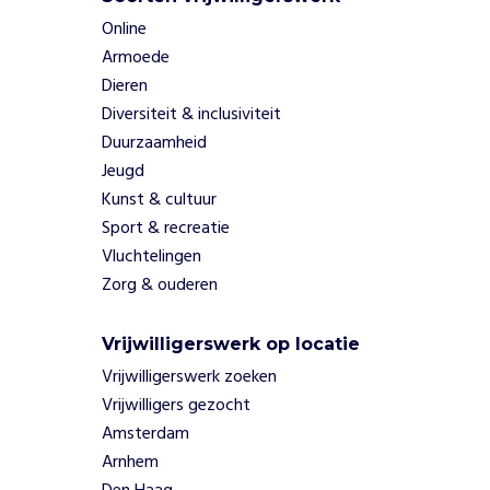
z
Online
e
Armoede
m
Dieren
i
s
Diversiteit & inclusiviteit
s
Duurzaamheid
i
Jeugd
e
Kunst & cultuur
i
Sport & recreatie
s
Vluchtelingen
o
m
Zorg & ouderen
5
0
Vrijwilligerswerk op locatie
0
Vrijwilligerswerk zoeken
.
0
Vrijwilligers gezocht
0
Amsterdam
0
Arnhem
j