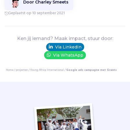
Door Charley Smeets
i
s
Geplaatst op 10 september 2021
j
o
n
g
Ken jij iemand? Maak impact, stuur door:
e
Via LinkedIn
r
d
Via WhatsApp
a
n
Home
/
projecten
/
Young Africa International
/
Google ads campagne met Grants
v
i
j
f
e
n
d
e
r