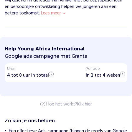
Wij geloven in de jeugd van Afrika. Met beroepsopleidingen
en persoonlijke ontwikkeling helpen we jongeren aan een
betere toekomst.
Lees meer
Y
o
u
Help Young Africa International
n
g
Google ads campagne met Grants
A
f
Uren
Periode
r
4 tot 8 uur in totaal
i
In 2 tot 4 weken
c
a
I
n
t
Hoe het werkt?
Klik hier
e
r
n
a
Zo kun je ons helpen
t
i
Een effectieve Ads-campagne (binnen de regels van Google