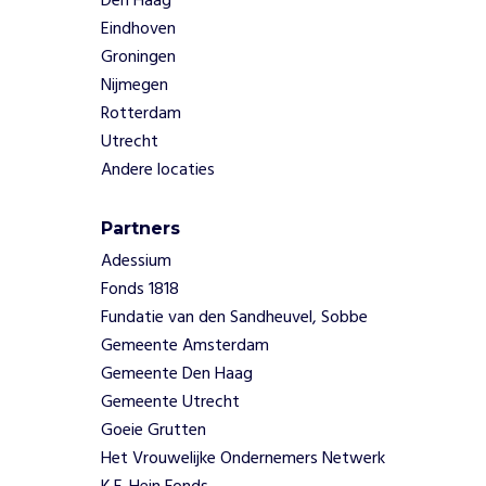
Den Haag
o
Eindhoven
n
g
Groningen
e
Nijmegen
r
Rotterdam
e
Utrecht
n
Andere locaties
t
e
h
Partners
e
Adessium
l
Fonds 1818
p
Fundatie van den Sandheuvel, Sobbe
e
n
Gemeente Amsterdam
a
Gemeente Den Haag
a
Gemeente Utrecht
n
Goeie Grutten
w
Het Vrouwelijke Ondernemers Netwerk
e