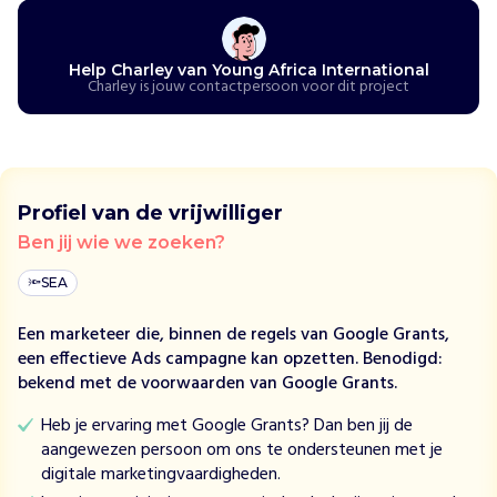
i
s
'
Help Charley van Young Africa International
s
Charley is jouw contactpersoon voor dit project
w
e
r
e
l
Profiel van de vrijwilliger
d
Ben jij wie we zoeken?
s
j
🔦
SEA
o
n
Een marketeer die, binnen de regels van Google Grants,
g
een effectieve Ads campagne kan opzetten. Benodigd:
s
bekend met de voorwaarden van Google Grants.
t
e
Heb je ervaring met Google Grants? Dan ben jij de
c
aangewezen persoon om ons te ondersteunen met je
o
digitale marketingvaardigheden.
n