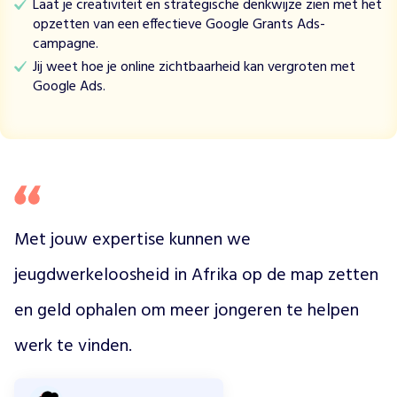
Laat je creativiteit en strategische denkwijze zien met het
t
opzetten van een effectieve Google Grants Ads-
i
campagne.
n
Jij weet hoe je online zichtbaarheid kan vergroten met
e
Google Ads.
n
t
.
D
e
h
e
l
Met jouw expertise kunnen we 
f
t
jeugdwerkeloosheid in Afrika op de map zetten 
v
en geld ophalen om meer jongeren te helpen 
a
n
werk te vinden. 
h
e
n