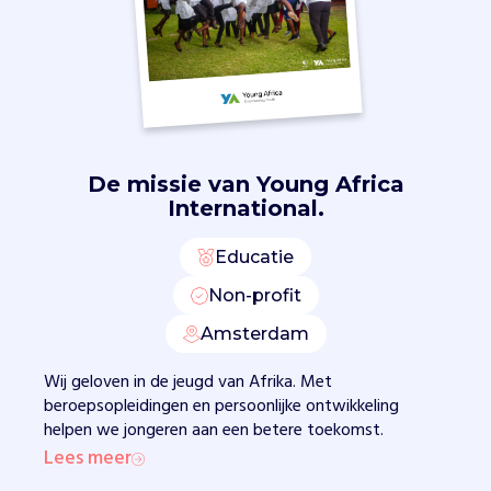
t
i
g
j
a
a
r
,
De missie van
Young Africa
w
International.
a
a
Educatie
r
v
Non-profit
a
Amsterdam
n
t
Wij geloven in de jeugd van Afrika. Met
w
beroepsopleidingen en persoonlijke ontwikkeling
e
helpen we jongeren aan een betere toekomst.
e
Lees meer
d
e