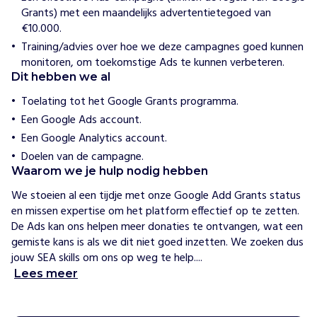
o
Grants) met een maandelijks advertentietegoed van
n
€10.000.
a
l
Training/advies over hoe we deze campagnes goed kunnen
monitoren, om toekomstige Ads te kunnen verbeteren.
Dit hebben we al
H
o
Toelating tot het Google Grants programma.
e
w
Een Google Ads account.
i
Een Google Analytics account.
j
h
Doelen van de campagne.
e
Waarom we je hulp nodig hebben
l
p
We stoeien al een tijdje met onze Google Add Grants status 
e
en missen expertise om het platform effectief op te zetten. 
n
De Ads kan ons helpen meer donaties te ontvangen, wat een 
A
gemiste kans is als we dit niet goed inzetten. We zoeken dus 
f
jouw SEA skills om ons op weg te help....
r
i
Lees meer
k
a