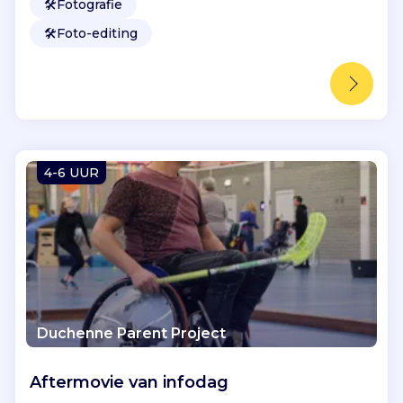
🛠️
Fotografie
🛠️
Foto-editing
4-6 UUR
Duchenne Parent Project
Aftermovie van infodag