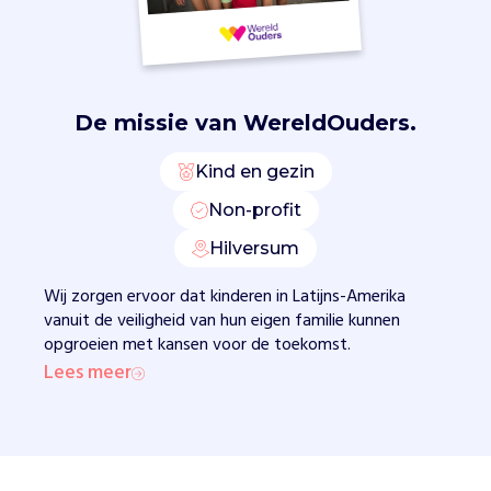
i
j
s
e
n
De missie van
WereldOuders.
m
e
d
Kind en gezin
i
Non-profit
s
c
Hilversum
h
e
Wij zorgen ervoor dat kinderen in Latijns-Amerika
z
vanuit de veiligheid van hun eigen familie kunnen
o
opgroeien met kansen voor de toekomst.
r
Lees meer
g
.
Z
e
b