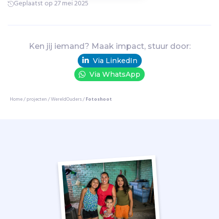
Geplaatst op 27 mei 2025
u
i
s
,
Ken jij iemand? Maak impact, stuur door:
t
o
Via LinkedIn
e
Via WhatsApp
g
a
Home
/
projecten
/
WereldOuders
/
Fotoshoot
n
g
t
o
t
o
n
d
e
r
w