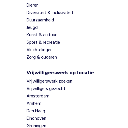
d
Dieren
e
Diversiteit & inclusiviteit
r
Duurzaamheid
z
Jeugd
i
Kunst & cultuur
e
k
Sport & recreatie
e
Vluchtelingen
n
Zorg & ouderen
h
u
i
Vrijwilligerswerk op locatie
s
Vrijwilligerswerk zoeken
i
Vrijwilligers gezocht
n
Amsterdam
H
Arnhem
a
Den Haag
ï
t
Eindhoven
i
Groningen