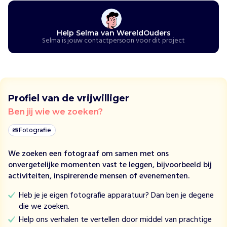
s
b
a
Help Selma van WereldOuders
r
Selma is jouw contactpersoon voor dit project
e
k
i
n
d
Profiel van de vrijwilliger
e
Ben jij wie we zoeken?
r
e
📸
Fotografie
n
i
We zoeken een fotograaf om samen met ons
n
onvergetelijke momenten vast te leggen, bijvoorbeeld bij
L
activiteiten, inspirerende mensen of evenementen.
a
t
Heb je je eigen fotografie apparatuur? Dan ben je degene
i
die we zoeken.
j
Help ons verhalen te vertellen door middel van prachtige
n