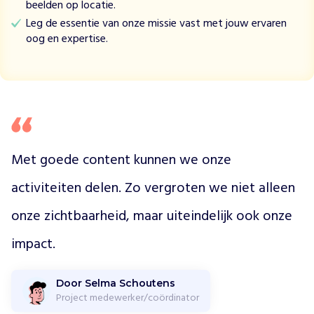
beelden op locatie.
s
Leg de essentie van onze missie vast met jouw ervaren
-
oog en expertise.
A
m
e
r
i
k
a
e
Met goede content kunnen we onze 
e
n
activiteiten delen. Zo vergroten we niet alleen 
v
e
onze zichtbaarheid, maar uiteindelijk ook onze 
i
impact. 
l
i
g
Door Selma Schoutens
t
Project medewerker/coördinator
h