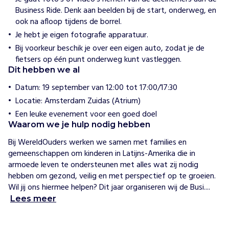
e
Business Ride. Denk aan beelden bij de start, onderweg, en
r
ook na afloop tijdens de borrel.
e
Je hebt je eigen fotografie apparatuur.
l
Bij voorkeur beschik je over een eigen auto, zodat je de
d
fietsers op één punt onderweg kunt vastleggen.
O
Dit hebben we al
u
d
Datum: 19 september van 12:00 tot 17:00/17:30
e
Locatie: Amsterdam Zuidas (Atrium)
r
Een leuke evenement voor een goed doel
s
Waarom we je hulp nodig hebben
g
e
Bij WereldOuders werken we samen met families en 
e
gemeenschappen om kinderen in Latijns-Amerika die in 
f
armoede leven te ondersteunen met alles wat zij nodig 
t
hebben om gezond, veilig en met perspectief op te groeien. 
k
Wil jij ons hiermee helpen? Dit jaar organiseren wij de Busi....
w
Lees meer
e
t