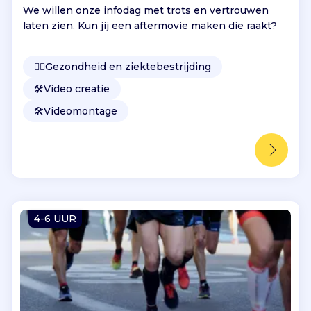
We willen onze infodag met trots en vertrouwen
laten zien. Kun jij een aftermovie maken die raakt?
👩‍⚕️
Gezondheid en ziektebestrijding
🛠️
Video creatie
🛠️
Videomontage
4-6 UUR