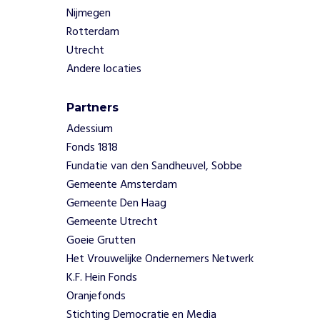
.
Nijmegen
Z
Rotterdam
o
Utrecht
d
o
Andere locaties
o
r
Partners
b
Adessium
r
e
Fonds 1818
k
Fundatie van den Sandheuvel, Sobbe
e
Gemeente Amsterdam
n
Gemeente Den Haag
z
Gemeente Utrecht
e
Goeie Grutten
d
e
Het Vrouwelijke Ondernemers Netwerk
a
K.F. Hein Fonds
r
Oranjefonds
m
Stichting Democratie en Media
o