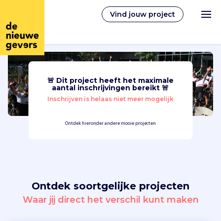
Vind jouw project
🚨 Dit project heeft het maximale
Nederlands
aantal inschrijvingen bereikt 🚨
Inschrijven is helaas niet meer mogelijk
Vrijwilligerswerk
Ontdek hieronder andere mooie projecten
Vrijwilligers vinden
Over ons
Ontdek soortgelijke projecten
Inloggen
Waar jij direct het verschil kunt maken