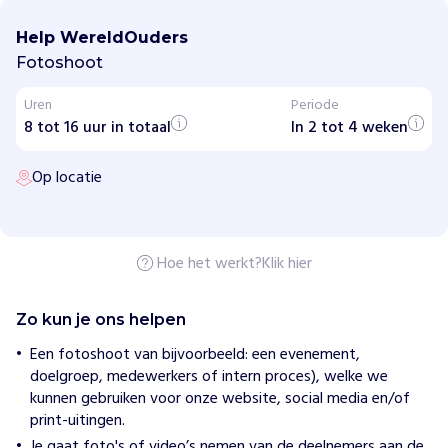
e
r
Help WereldOuders
e
l
Fotoshoot
d
O
Uren
Periode
u
8 tot 16 uur in totaal
d
In 2 tot 4 weken
e
r
Op locatie
s
H
o
e
Hoe het werkt?
Klik hier
w
i
j
Zo kun je ons helpen
h
e
Een fotoshoot van bijvoorbeeld: een evenement,
l
doelgroep, medewerkers of intern proces), welke we
p
e
kunnen gebruiken voor onze website, social media en/of
n
print-uitingen.
W
Je gaat foto's of video’s nemen van de deelnemers aan de