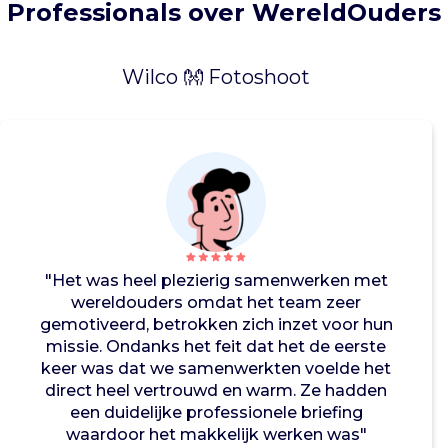
Professionals over WereldOuders
i
e
d
Wilco 👐 Fotoshoot
e
n
o
p
v
a
n
g
e
n
"Het was heel plezierig samenwerken met
o
wereldouders omdat het team zeer
n
gemotiveerd, betrokken zich inzet voor hun
d
missie. Ondanks het feit dat het de eerste
e
keer was dat we samenwerkten voelde het
r
direct heel vertrouwd en warm. Ze hadden
w
een duidelijke professionele briefing
i
waardoor het makkelijk werken was"