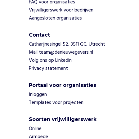
e
FAQ voor organisaties
n
Vrijwilligerswerk voor bedrijven
e
Aangesloten organisaties
n
r
u
Contact
n
Catharijnesingel 52, 3511 GC, Utrecht
n
Mail team@denieuwegevers.nl
e
Volg ons op Linkedin
n
Privacy statement
h
e
t
Portaal voor organisaties
e
Inloggen
n
Templates voor projecten
i
g
e
Soorten vrijwilligerswerk
k
Online
i
Armoede
n