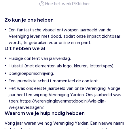
Hoe het werkt?
Klik hier
n
m
e
t
Zo kun je ons helpen
D
o
Een fantastische visueel ontworpen jaarbeeld van de
o
Vereniging leven met dood, zodat onze impact zichtbaar
d
wordt, te gebruiken voor online en in print.
Dit hebben we al
H
o
Huidige content van jaarverslag.
e
Huisstijl (met elementen als logo, kleuren, lettertypes).
w
i
Doelgroepomschrijving.
j
Een journaliste schrijft momenteel de content.
h
e
Het was ons eerste jaarbeeld van onze Vereniging. Vorige
l
jaar heetten wij nog Vereniging Yarden. Ons jaarbeeld was
p
toen: https://vereniginglevenmetdood.nl/wie-zijn-
e
n
we/jaarverslagen/.
Waarom we je hulp nodig hebben
D
e
Vorig jaar waren we nog Vereniging Yarden. Een nieuwe naam 
V