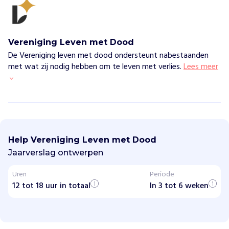
Vereniging Leven met Dood
De Vereniging leven met dood ondersteunt nabestaanden
met wat zij nodig hebben om te leven met verlies.
Lees meer
V
e
r
Help Vereniging Leven met Dood
e
n
Jaarverslag ontwerpen
i
g
Uren
Periode
i
12 tot 18 uur in totaal
n
In 3 tot 6 weken
g
L
e
v
e