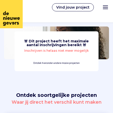
Vind jouw project
🚨 Dit project heeft het maximale
Nederlands
aantal inschrijvingen bereikt 🚨
Inschrijven is helaas niet meer mogelijk
Vrijwilligerswerk
Ontdek hieronder andere mooie projecten
Vrijwilligers vinden
Over ons
Ontdek soortgelijke projecten
Inloggen
Waar jij direct het verschil kunt maken