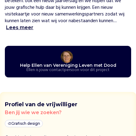
betekent ook een nieuw jaarverslag en we hopen dat we 
e
jouw grafische hulp daar bij kunnen krijgen. Een nieuw 
r
visitekaartje voor nieuw samenwerkingspartners zodat wij 
e
kunnen laten zien wat wij voor nabestaanden kunnen....
n
Lees meer
i
g
i
n
g
l
Help Ellen van Vereniging Leven met Dood
Ellen is jouw contactpersoon voor dit project
e
v
e
n
m
e
Profiel van de vrijwilliger
t
Ben jij wie we zoeken?
d
o
🎨
Grafisch design
o