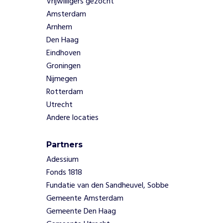
Vrijwilligers gezocht
t
Amsterdam
l
Arnhem
e
Den Haag
v
e
Eindhoven
n
Groningen
m
Nijmegen
e
Rotterdam
t
Utrecht
h
e
Andere locaties
t
v
Partners
e
Adessium
r
l
Fonds 1818
i
Fundatie van den Sandheuvel, Sobbe
e
Gemeente Amsterdam
s
Gemeente Den Haag
w