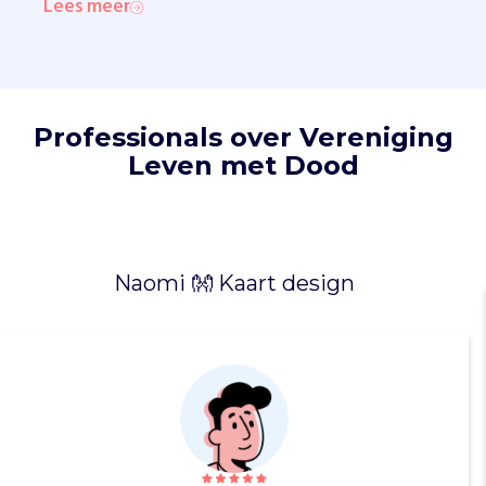
Lees meer
i
n
g
d
i
e
Professionals over Vereniging
p
Leven met Dood
e
r
s
o
o
Naomi 👐 Kaart design
n
l
i
j
k
w
o
r
d