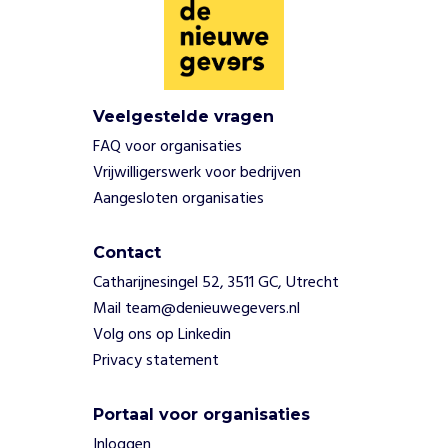
t
e
n
v
a
Veelgestelde vragen
n
e
FAQ voor organisaties
e
Vrijwilligerswerk voor bedrijven
n
Aangesloten organisaties
n
a
b
Contact
e
Catharijnesingel 52, 3511 GC, Utrecht
s
Mail team@denieuwegevers.nl
t
Volg ons op Linkedin
a
Privacy statement
a
n
d
Portaal voor organisaties
e
Inloggen