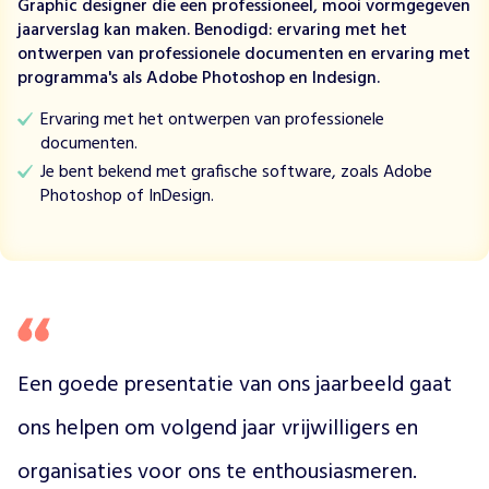
Graphic designer die een professioneel, mooi vormgegeven
d
jaarverslag kan maken. Benodigd: ervaring met het
w
ontwerpen van professionele documenten en ervaring met
i
programma's als Adobe Photoshop en Indesign.
l
d
Ervaring met het ontwerpen van professionele
a
documenten.
t
Je bent bekend met grafische software, zoals Adobe
d
Photoshop of InDesign.
e
d
o
o
d
e
e
n
Een goede presentatie van ons jaarbeeld gaat 
n
a
ons helpen om volgend jaar vrijwilligers en 
t
u
organisaties voor ons te enthousiasmeren.
u