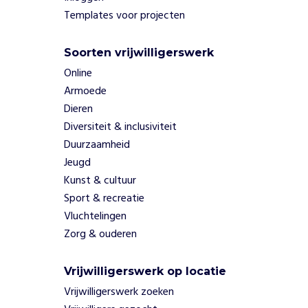
b
Templates voor projecten
i
e
d
Soorten vrijwilligerswerk
e
Online
n
Armoede
w
e
Dieren
h
Diversiteit & inclusiviteit
a
Duurzaamheid
n
Jeugd
d
Kunst & cultuur
v
a
Sport & recreatie
t
Vluchtelingen
e
Zorg & ouderen
n
o
Vrijwilligerswerk op locatie
m
h
Vrijwilligerswerk zoeken
e