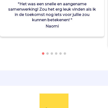
t
"Het was een snelle en aangename
a
samenwerking! Zou het erg leuk vinden als ik
f
in de toekomst nog iets voor jullie zou
g
kunnen betekenen! "
e
Naomi
s
t
e
m
d
o
p
d
e
b
e
h
o
e
f