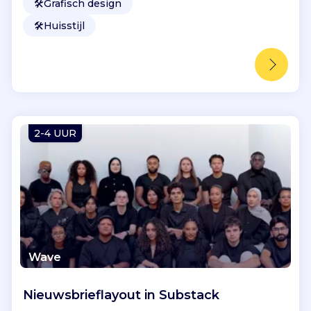
🛠️
Grafisch design
🛠️
Huisstijl
2-4 UUR
Wave
Nieuwsbrieflayout in Substack