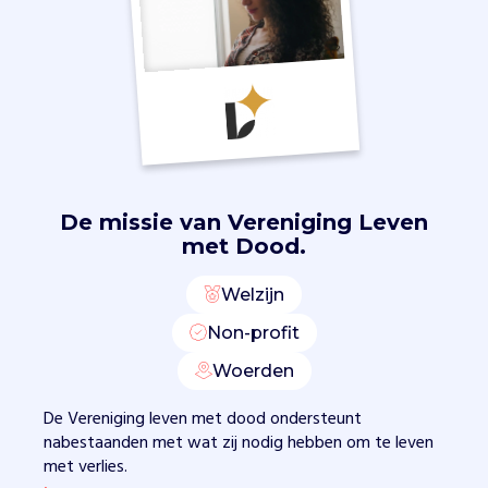
k
r
i
j
g
t
.
M
e
De missie van
Vereniging Leven
t
met Dood.
o
n
Welzijn
d
e
Non-profit
r
s
Woerden
t
De Vereniging leven met dood ondersteunt
e
nabestaanden met wat zij nodig hebben om te leven
u
met verlies.
n