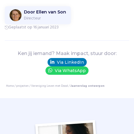
r
l
Door Ellen van Son
Directeur
i
j
Geplaatst op 16 januari 2023
k
e
p
l
Ken jij iemand? Maak impact, stuur door:
e
Via LinkedIn
k
Via WhatsApp
i
n
h
Home
/
projecten
/
Vereniging Leven met Dood
/
Jaarverslag ontwerpen
e
t
l
e
v
e
n