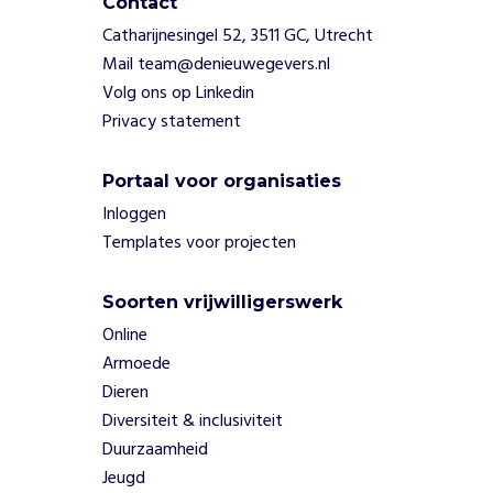
Contact
b
Catharijnesingel 52, 3511 GC, Utrecht
l
Mail team@denieuwegevers.nl
i
Volg ons op Linkedin
e
k
Privacy statement
.
W
Portaal voor organisaties
e
Inloggen
p
r
Templates voor projecten
a
t
Soorten vrijwilligerswerk
e
Online
n
o
Armoede
v
Dieren
e
Diversiteit & inclusiviteit
r
Duurzaamheid
h
Jeugd
e