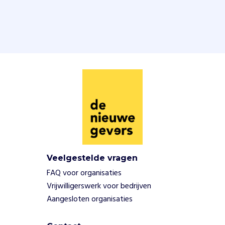
p
t
r
e
d
e
n
v
o
o
r
e
e
n
l
Veelgestelde vragen
i
FAQ voor organisaties
v
Vrijwilligerswerk voor bedrijven
e
Aangesloten organisaties
-
p
u