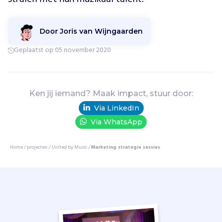
k
e
o
Door Joris van Wijngaarden
f
m
Geplaatst op 05 november 2020
e
n
t
a
Ken jij iemand? Maak impact, stuur door:
l
e
Via LinkedIn
b
Via WhatsApp
e
p
Home
/
projecten
/
United by Music
/
Marketing strategie sessies
e
r
k
i
n
g
o