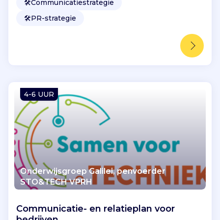
🛠️
Communicatiestrategie
🛠️
PR-strategie
4-6 UUR
Onderwijsgroep Galilei, penvoerder
STO&TECH VPRH
Communicatie- en relatieplan voor
bedrijven