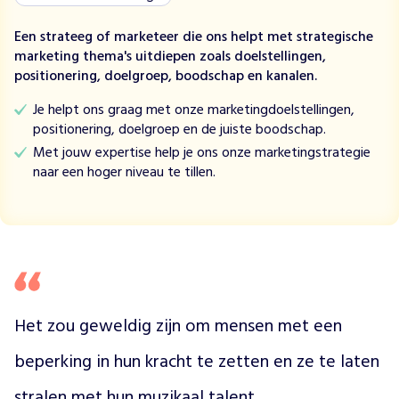
e
n
Een strateeg of marketeer die ons helpt met strategische
m
marketing thema's uitdiepen zoals doelstellingen,
e
positionering, doelgroep, boodschap en kanalen.
t
e
Je helpt ons graag met onze marketingdoelstellingen,
e
positionering, doelgroep en de juiste boodschap.
n
Met jouw expertise help je ons onze marketingstrategie
v
naar een hoger niveau te tillen.
e
r
s
t
a
n
d
e
Het zou geweldig zijn om mensen met een 
l
beperking in hun kracht te zetten en ze te laten 
i
j