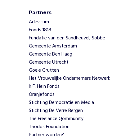
e
n
Partners
n
Adessium
i
e
Fonds 1818
t
Fundatie van den Sandheuvel, Sobbe
o
Gemeente Amsterdam
v
Gemeente Den Haag
e
Gemeente Utrecht
r
d
Goeie Grutten
e
Het Vrouwelijke Ondernemers Netwerk
b
K.F. Hein Fonds
e
Oranjefonds
p
Stichting Democratie en Media
e
Stichting De Verre Bergen
r
k
The Freelance Qommunity
i
Triodos Foundation
n
Partner worden?
g