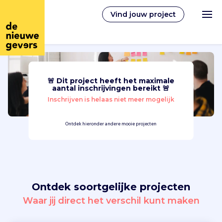
Vind jouw project
🚨 Dit project heeft het maximale
Nederlands
aantal inschrijvingen bereikt 🚨
Inschrijven is helaas niet meer mogelijk
Vrijwilligerswerk
Ontdek hieronder andere mooie projecten
Vrijwilligers vinden
Over ons
Ontdek soortgelijke projecten
Inloggen
Waar jij direct het verschil kunt maken