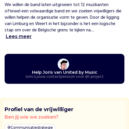
We willen de band laten uitgroeien tot 12 muzikanten 
c
oftewel een volwaardige band en we zoeken vrijwilligers die 
l
willen helpen de organisatie vorm te geven. Door de ligging 
e
van Limburg en Weert in het bijzonder is het een logische 
i
stap om over de Belgische grens te kijken na....
d
t
Lees meer
m
u
z
i
k
Help Joris van United by Music
a
Joris is jouw contactpersoon voor dit project
l
e
t
a
l
Profiel van de vrijwilliger
e
Ben jij wie we zoeken?
n
t
🧭
Communicatiestrategie