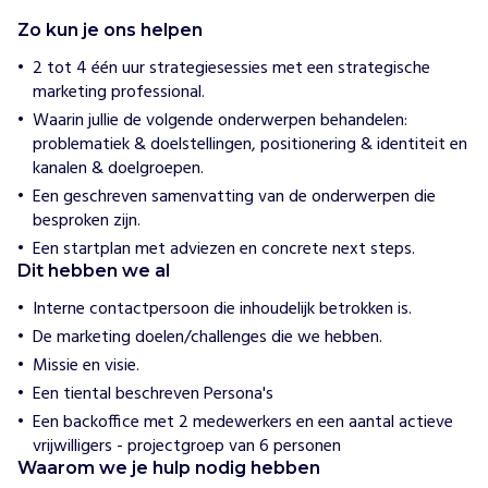
o
e
Zo kun je ons helpen
w
i
2 tot 4 één uur strategiesessies met een strategische
j
marketing professional.
h
e
Waarin jullie de volgende onderwerpen behandelen:
l
problematiek & doelstellingen, positionering & identiteit en
p
kanalen & doelgroepen.
e
n
Een geschreven samenvatting van de onderwerpen die
U
besproken zijn.
n
Een startplan met adviezen en concrete next steps.
i
Dit hebben we al
t
Interne contactpersoon die inhoudelijk betrokken is.
e
De marketing doelen/challenges die we hebben.
d
b
Missie en visie.
y
Een tiental beschreven Persona's
M
Een backoffice met 2 medewerkers en een aantal actieve
u
vrijwilligers - projectgroep van 6 personen
s
Waarom we je hulp nodig hebben
i