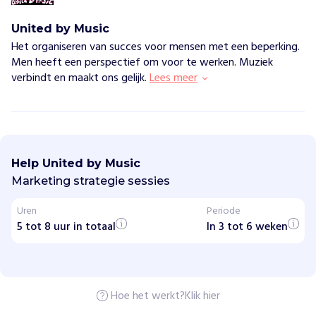
United by Music
Het organiseren van succes voor mensen met een beperking.
Men heeft een perspectief om voor te werken. Muziek
verbindt en maakt ons gelijk.
Lees meer
U
n
i
Help United by Music
t
e
Marketing strategie sessies
d
b
Uren
Periode
y
5 tot 8 uur in totaal
M
In 3 tot 6 weken
u
s
i
c
Hoe het werkt?
Klik hier
H