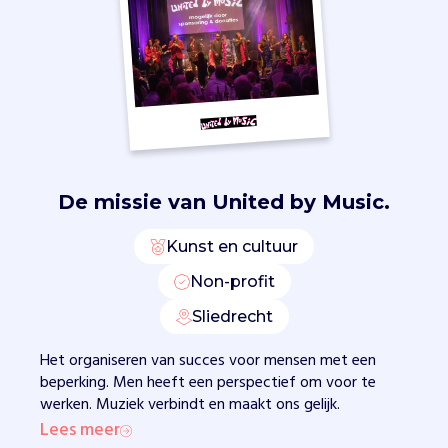
p
e
n
z
o
r
g
t
d
De missie van
United by Music.
a
t
Kunst en cultuur
z
e
Non-profit
k
Sliedrecht
u
n
Het organiseren van succes voor mensen met een
n
beperking. Men heeft een perspectief om voor te
e
werken. Muziek verbindt en maakt ons gelijk.
n
Lees meer
o