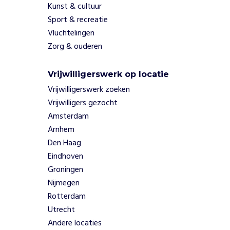
Kunst & cultuur
t
m
Sport & recreatie
a
Vluchtelingen
k
Zorg & ouderen
e
n
v
Vrijwilligerswerk op locatie
a
Vrijwilligerswerk zoeken
n
Vrijwilligers gezocht
g
Amsterdam
o
Arnhem
e
d
Den Haag
e
Eindhoven
m
Groningen
u
Nijmegen
z
Rotterdam
i
Utrecht
e
k
Andere locaties