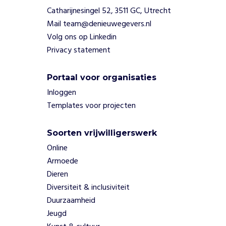
r
Catharijnesingel 52, 3511 GC, Utrecht
d
e
Mail team@denieuwegevers.nl
r
Volg ons op Linkedin
e
Privacy statement
n
v
a
Portaal voor organisaties
n
Inloggen
t
Templates voor projecten
r
a
n
Soorten vrijwilligerswerk
s
Online
p
Armoede
a
Dieren
r
Diversiteit & inclusiviteit
a
n
Duurzaamheid
t
Jeugd
i