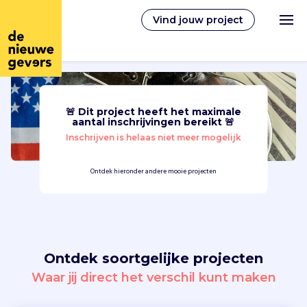
Vind jouw project
🚨 Dit project heeft het maximale
Nederlands
aantal inschrijvingen bereikt 🚨
Inschrijven is helaas niet meer mogelijk
Vrijwilligerswerk
Ontdek hieronder andere mooie projecten
Vrijwilligers vinden
Over ons
Ontdek soortgelijke projecten
Inloggen
Waar jij direct het verschil kunt maken