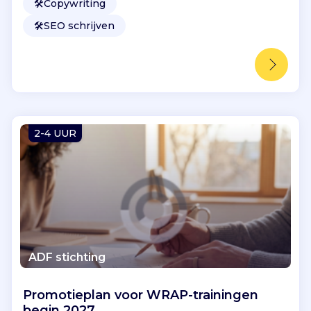
🛠️
Copywriting
🛠️
SEO schrijven
2-4 UUR
ADF stichting
Promotieplan voor WRAP-trainingen
begin 2027