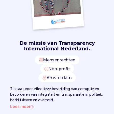
r
e
n
g
e
l
i
De missie van
Transparency
n
International Nederland.
g
o
n
Mensenrechten
d
Non-profit
e
r
Amsterdam
a
n
TI staat voor effectieve bestrijding van corruptie en
d
bevorderen van integriteit en transparantie in politiek,
e
bedrijfsleven en overheid.
r
Lees meer
e