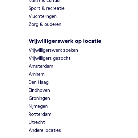
Kunst & cultuur
e
Sport & recreatie
,
Vluchtelingen
i
Zorg & ouderen
n
t
e
Vrijwilligerswerk op locatie
g
Vrijwilligerswerk zoeken
r
Vrijwilligers gezocht
i
t
Amsterdam
e
Arnhem
i
Den Haag
t
Eindhoven
e
Groningen
n
v
Nijmegen
e
Rotterdam
r
Utrecht
a
Andere locaties
n