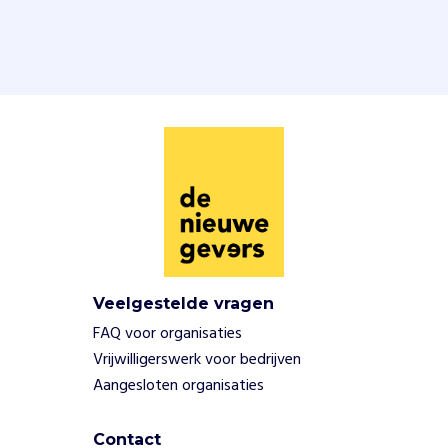
d
o
o
r
m
i
d
d
e
l
v
a
n
h
Veelgestelde vragen
e
FAQ voor organisaties
t
Vrijwilligerswerk voor bedrijven
b
e
Aangesloten organisaties
v
o
Contact