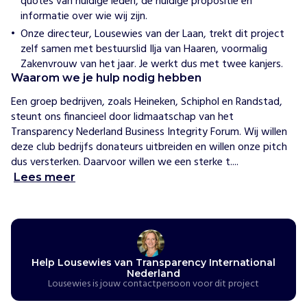
quotes van huidige leden, de huidige propositie en
j
informatie over wie wij zijn.
h
e
Onze directeur, Lousewies van der Laan, trekt dit project
l
zelf samen met bestuurslid Ilja van Haaren, voormalig
p
Zakenvrouw van het jaar. Je werkt dus met twee kanjers.
e
n
Waarom we je hulp nodig hebben
H
Een groep bedrijven, zoals Heineken, Schiphol en Randstad, 
e
steunt ons financieel door lidmaatschap van het 
t
Transparency Nederland Business Integrity Forum. Wij willen 
i
deze club bedrijfs donateurs uitbreiden en willen onze pitch 
s
dus versterken. Daarvoor willen we een sterke t....
o
Lees meer
n
z
e
m
i
s
Help Lousewies van Transparency International
s
Nederland
Lousewies is jouw contactpersoon voor dit project
i
e