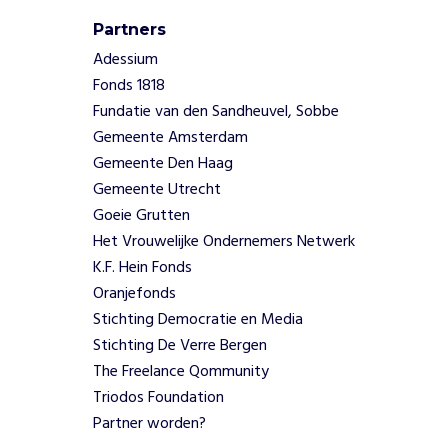
t
w
Partners
o
Adessium
o
Fonds 1818
r
Fundatie van den Sandheuvel, Sobbe
d
Gemeente Amsterdam
i
n
Gemeente Den Haag
g
Gemeente Utrecht
o
Goeie Grutten
p
Het Vrouwelijke Ondernemers Netwerk
a
K.F. Hein Fonds
l
l
Oranjefonds
e
Stichting Democratie en Media
n
Stichting De Verre Bergen
i
The Freelance Qommunity
v
Triodos Foundation
e
Partner worden?
a
u