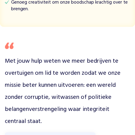
Genoeg creativiteit om onze boodschap krachtig over te
r
brengen.
r
u
p
t
i
e
,
w
Met jouw hulp weten we meer bedrijven te 
i
t
overtuigen om lid te worden zodat we onze 
w
a
missie beter kunnen uitvoeren: een wereld 
s
s
zonder corruptie, witwassen of politieke 
e
belangenverstrengeling waar integriteit 
n
e
centraal staat. 
n
p