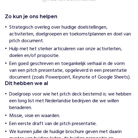
e
r
n
Zo kun je ons helpen
a
t
Strategisch overleg over huidige doelstellingen,
i
activiteiten, doelgroepen en toekomstplannen en doel van
o
pitch document.
n
a
Hulp met het sterker articuleren van onze activiteiten,
l
doelen en/of propositie.
N
e
Een goed geschreven en toegankelijk verhaal in de vorm
d
van een pitch presentatie, opgeleverd in een presentatie
e
document (zoals Powerpoint, Keynote of Google Sheets).
r
Dit hebben we al
l
a
Doelgroep voor wie het pitch deck bestemd is: we hebben
n
d
een long list met Nederlandse bedrijven die we willen
benaderen.
H
Missie, visie en waarden.
o
Een eerste draft van de pitch presentatie.
e
w
We kunnen jullie de huidige brochure geven met daarin
i