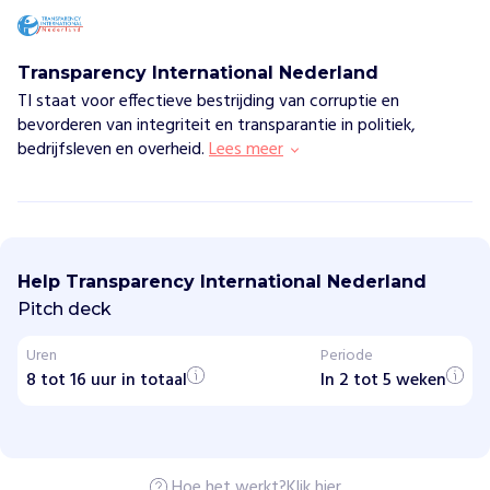
Transparency International Nederland
TI staat voor effectieve bestrijding van corruptie en
bevorderen van integriteit en transparantie in politiek,
bedrijfsleven en overheid.
Lees meer
T
r
a
Help Transparency International Nederland
n
s
Pitch deck
p
a
Uren
Periode
r
8 tot 16 uur in totaal
e
In 2 tot 5 weken
n
c
y
I
n
Hoe het werkt?
Klik hier
t