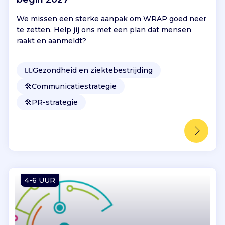
We missen een sterke aanpak om WRAP goed neer
te zetten. Help jij ons met een plan dat mensen
raakt en aanmeldt?
👩‍⚕️
Gezondheid en ziektebestrijding
🛠️
Communicatiestrategie
🛠️
PR-strategie
4-6 UUR