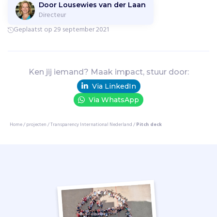
o
Door Lousewies van der Laan
l
Directeur
i
Geplaatst op 29 september 2021
t
i
e
k
Ken jij iemand? Maak impact, stuur door:
e
b
Via LinkedIn
e
Via WhatsApp
l
a
Home
/
projecten
/
Transparency International Nederland
/
Pitch deck
n
g
e
n
v
e
r
s
t