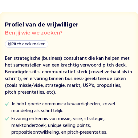
e
e
n
Profiel van de vrijwilliger
e
i
Ben jij wie we zoeken?
n
🙌
Pitch deck maken
d
e
Een strategische (business) consultant die kan helpen met
t
het samenstellen van een krachtig verwoord pitch deck.
e
Benodigde skills: communicatief sterk (zowel verbaal als in
m
schrift), en ervaring binnen business-gerelateerde zaken
a
(zoals missie/visie, strategie, markt, USP’s, proposities,
k
pitch presentaties, etc).
e
n
Je hebt goede communicatievaardigheden, zowel
a
mondeling als schriftelijk.
a
Ervaring en kennis van missie, visie, strategie,
n
marktonderzoek, unique selling points,
c
propositieontwikkeling, en pitch-presentaties.
o