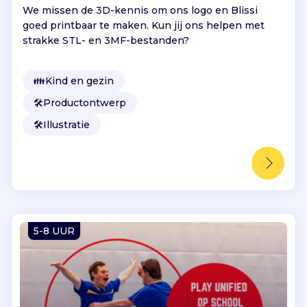
We missen de 3D-kennis om ons logo en Blissi
goed printbaar te maken. Kun jij ons helpen met
strakke STL- en 3MF-bestanden?
👪
Kind en gezin
🛠️
Productontwerp
🛠️
Illustratie
5-8 UUR