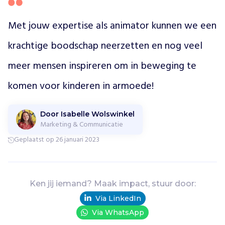
l
a
Met jouw expertise als animator kunnen we een 
n
d
krachtige boodschap neerzetten en nog veel 
,
meer mensen inspireren om in beweging te 
d
o
komen voor kinderen in armoede!
o
r
n
Door Isabelle Wolswinkel
a
Marketing & Communicatie
b
Geplaatst op 26 januari 2023
i
j
h
e
Ken jij iemand? Maak impact, stuur door:
i
d
Via LinkedIn
e
Via WhatsApp
n