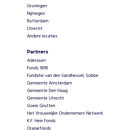
a
Groningen
r
Nijmegen
e
Rotterdam
j
o
Utrecht
n
Andere locaties
g
e
Partners
r
e
Adessium
n
Fonds 1818
.
Fundatie van den Sandheuvel, Sobbe
Gemeente Amsterdam
W
Gemeente Den Haag
a
a
Gemeente Utrecht
r
Goeie Grutten
o
m
Het Vrouwelijke Ondernemers Netwerk
Gedwongen
K.F. Hein Fonds
prostitutie en
Oranjefonds