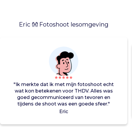
r
m
e
m
Eric 👐 Fotoshoot lesomgeving
a
a
l
t
i
j
d
e
n
"Ik merkte dat ik met mijn fotoshoot echt
a
wat kon betekenen voor THDV. Alles was
a
goed gecommuniceerd van tevoren en
n
tijdens de shoot was een goede sfeer."
d
Eric
a
c
h