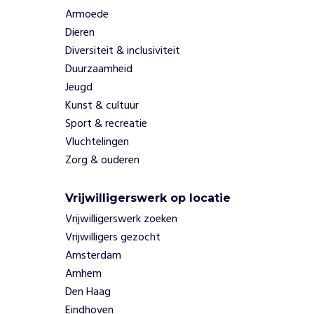
n
Armoede
p
Dieren
r
Diversiteit & inclusiviteit
e
Duurzaamheid
v
Jeugd
e
n
Kunst & cultuur
t
Sport & recreatie
i
Vluchtelingen
e
Zorg & ouderen
v
o
o
Vrijwilligerswerk op locatie
r
Vrijwilligerswerk zoeken
k
Vrijwilligers gezocht
w
Amsterdam
e
t
Arnhem
s
Den Haag
b
Eindhoven