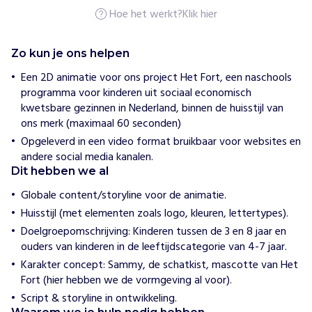
k
Hoe het werkt?
Klik hier
s
H
Zo kun je ons helpen
o
e
Een 2D animatie voor ons project Het Fort, een naschools
w
programma voor kinderen uit sociaal economisch
i
kwetsbare gezinnen in Nederland, binnen de huisstijl van
j
h
ons merk (maximaal 60 seconden)
e
Opgeleverd in een video format bruikbaar voor websites en
l
andere social media kanalen.
p
e
Dit hebben we al
n
Globale content/storyline voor de animatie.
T
Huisstijl (met elementen zoals logo, kleuren, lettertypes).
o
t
Doelgroepomschrijving: Kinderen tussen de 3 en 8 jaar en
H
ouders van kinderen in de leeftijdscategorie van 4-7 jaar.
e
Karakter concept: Sammy, de schatkist, mascotte van Het
i
Fort (hier hebben we de vormgeving al voor).
l
Script & storyline in ontwikkeling.
d