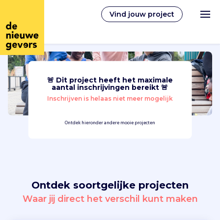
Vind jouw project
🚨 Dit project heeft het maximale
Nederlands
aantal inschrijvingen bereikt 🚨
Inschrijven is helaas niet meer mogelijk
Vrijwilligerswerk
Ontdek hieronder andere mooie projecten
Vrijwilligers vinden
Over ons
Ontdek soortgelijke projecten
Inloggen
Waar jij direct het verschil kunt maken