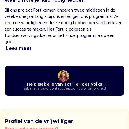
Waarom we je hulp nodig hebben
e
s
Bij ons project Fort komen kinderen twee middagen in de 
V
week - drie jaar lang - bij ons en volgen ons programma. Ze 
o
leren de vaardigheden die ze nodig hebben om van hun leven 
l
een succes te maken. Het Fort is gekozen als 
k
fondsenwervingsdoel voor het kinderprogramma op een 
s
gro....
h
Lees meer
e
l
p
t
d
Help Isabelle van Tot Heil des Volks
e
Isabelle is jouw contactpersoon voor dit project
m
e
e
s
t
Profiel van de vrijwilliger
k
Ben jij wie we zoeken?