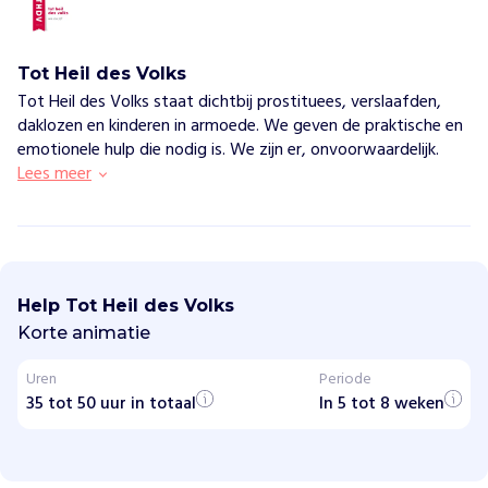
Tot Heil des Volks
Tot Heil des Volks staat dichtbij prostituees, verslaafden,
daklozen en kinderen in armoede. We geven de praktische en
emotionele hulp die nodig is. We zijn er, onvoorwaardelijk.
Lees meer
T
o
t
Help Tot Heil des Volks
H
e
Korte animatie
i
l
Uren
Periode
d
35 tot 50 uur in totaal
e
In 5 tot 8 weken
s
V
o
l