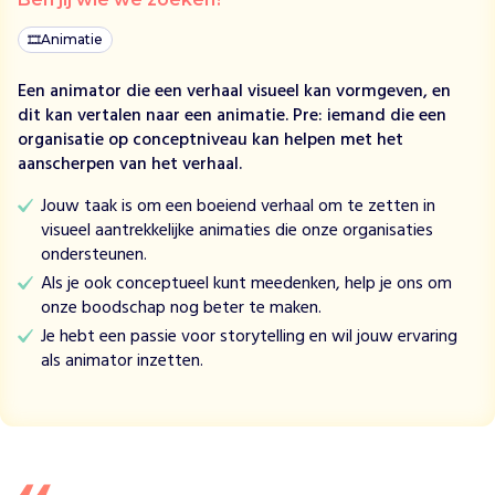
w
e
🎞
Animatie
t
s
Een animator die een verhaal visueel kan vormgeven, en
b
dit kan vertalen naar een animatie. Pre: iemand die een
a
organisatie op conceptniveau kan helpen met het
r
aanscherpen van het verhaal.
e
m
Jouw taak is om een boeiend verhaal om te zetten in
e
visueel aantrekkelijke animaties die onze organisaties
n
ondersteunen.
s
Als je ook conceptueel kunt meedenken, help je ons om
e
onze boodschap nog beter te maken.
n
Je hebt een passie voor storytelling en wil jouw ervaring
i
als animator inzetten.
n
N
e
d
e
r