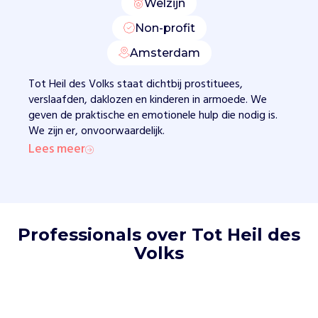
d
Welzijn
e
Non-profit
n
w
Amsterdam
e
a
Tot Heil des Volks staat dichtbij prostituees,
a
verslaafden, daklozen en kinderen in armoede. We
n
geven de praktische en emotionele hulp die nodig is.
d
We zijn er, onvoorwaardelijk.
a
Lees meer
k
l
o
z
e
Professionals over Tot Heil des
n
Volks
e
e
n
w
a