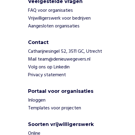
b
Veelgestelde vragen
e
FAQ voor organisaties
g
Vrijwilligerswerk voor bedrijven
i
Aangesloten organisaties
n
,
e
Contact
n
Catharijnesingel 52, 3511 GC, Utrecht
m
Mail team@denieuwegevers.nl
a
k
Volg ons op Linkedin
e
Privacy statement
n
w
Portaal voor organisaties
e
w
Inloggen
e
Templates voor projecten
r
k
Soorten vrijwilligerswerk
v
a
Online