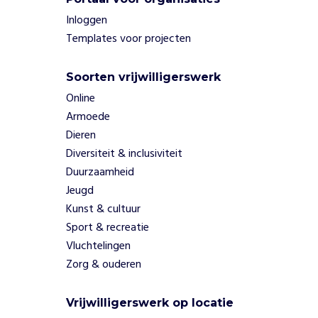
a
k
Inloggen
e
Templates voor projecten
n
w
Soorten vrijwilligerswerk
e
w
Online
e
Armoede
r
Dieren
k
Diversiteit & inclusiviteit
v
Duurzaamheid
a
Jeugd
n
p
Kunst & cultuur
r
Sport & recreatie
e
Vluchtelingen
v
Zorg & ouderen
e
n
t
Vrijwilligerswerk op locatie
i