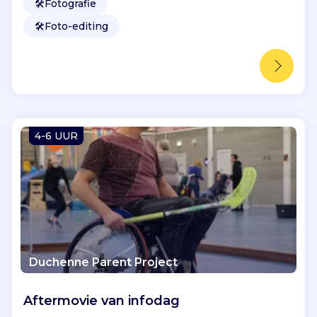
🛠️
Fotografie
🛠️
Foto-editing
4-6 UUR
Duchenne Parent Project
Aftermovie van infodag