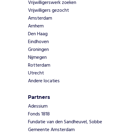
Vrijwilligerswerk zoeken
e
Vrijwilligers gezocht
v
Amsterdam
o
o
Arnhem
r
Den Haag
k
Eindhoven
w
Groningen
e
Nijmegen
t
Rotterdam
s
b
Utrecht
a
Andere locaties
r
e
Partners
j
o
Adessium
n
Fonds 1818
g
Fundatie van den Sandheuvel, Sobbe
e
Gemeente Amsterdam
r