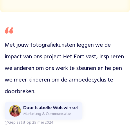
e
n
s
e
n
i
n
Met jouw fotografiekunsten leggen we de 
N
e
impact van ons project Het Fort vast, inspireren 
d
e
we anderen om ons werk te steunen en helpen 
r
we meer kinderen om de armoedecyclus te 
l
a
doorbreken.
n
d
,
Door Isabelle Wolswinkel
d
Marketing & Communicatie
o
Geplaatst op 29 mei 2024
o