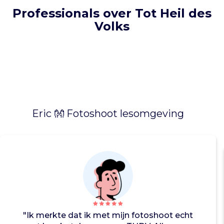
a
Professionals over Tot Heil des
k
Volks
l
o
z
e
n
e
e
n
w
Eric 👐 Fotoshoot lesomgeving
a
r
m
e
m
a
a
l
t
"Ik merkte dat ik met mijn fotoshoot echt
i