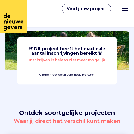
Vind jouw project
🚨 Dit project heeft het maximale
Nederlands
aantal inschrijvingen bereikt 🚨
Inschrijven is helaas niet meer mogelijk
Vrijwilligerswerk
Ontdek hieronder andere mooie projecten
Vrijwilligers vinden
Over ons
Ontdek soortgelijke projecten
Inloggen
Waar jij direct het verschil kunt maken