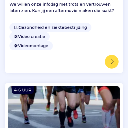
We willen onze infodag met trots en vertrouwen
laten zien. Kun jij een aftermovie maken die raakt?
👩‍⚕️
Gezondheid en ziektebestrijding
🛠️
Video creatie
🛠️
Videomontage
4-6 UUR