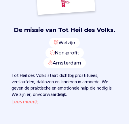
e
h
u
l
p
De missie van
Tot Heil des Volks.
.
Z
Welzijn
o
Non-profit
b
i
Amsterdam
e
d
Tot Heil des Volks staat dichtbij prostituees,
e
verslaafden, daklozen en kinderen in armoede. We
n
geven de praktische en emotionele hulp die nodig is.
w
We zijn er, onvoorwaardelijk.
e
Lees meer
a
a
n
d