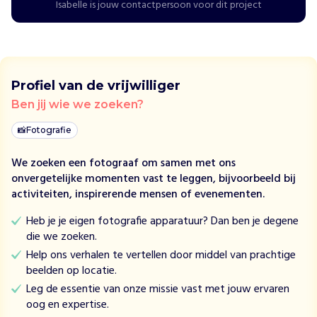
Isabelle is jouw contactpersoon voor dit project
l
p
t
d
e
Profiel van de vrijwilliger
m
e
Ben jij wie we zoeken?
e
📸
Fotografie
s
t
We zoeken een fotograaf om samen met ons
k
onvergetelijke momenten vast te leggen, bijvoorbeeld bij
w
activiteiten, inspirerende mensen of evenementen.
e
t
Heb je je eigen fotografie apparatuur? Dan ben je degene
s
die we zoeken.
b
Help ons verhalen te vertellen door middel van prachtige
a
beelden op locatie.
r
Leg de essentie van onze missie vast met jouw ervaren
e
oog en expertise.
m