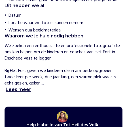
coach. Inclusief gave actiefoto's tijdens het programma.
l
Dit hebben we al
p
e
Datum:
n
Locatie waar we foto's kunnen nemen:
T
Wensen qua beeldmateriaal.
o
Waarom we je hulp nodig hebben
t
H
We zoeken een enthousiaste en professionele fotograaf die 
e
ons kan helpen om de kinderen en coaches van Het Fort in 
i
Enschede vast te leggen. 

l
d
Bij Het Fort geven we kinderen die in armoede opgroeien 
e
twee keer per week, drie jaar lang, een warme plek waar ze 
s
echt gezien, geken....
V
Lees meer
o
l
k
s
h
e
Help Isabelle van Tot Heil des Volks