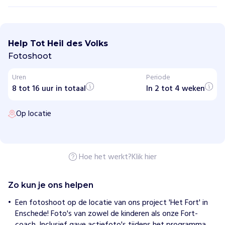
T
o
t
Help Tot Heil des Volks
H
e
Fotoshoot
i
l
Uren
Periode
d
8 tot 16 uur in totaal
e
In 2 tot 4 weken
s
V
Op locatie
o
l
k
s
Hoe het werkt?
Klik hier
H
o
e
Zo kun je ons helpen
w
i
Een fotoshoot op de locatie van ons project 'Het Fort' in
j
Enschede! Foto's van zowel de kinderen als onze Fort-
h
e