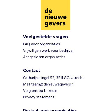
w
e
n
e
e
n
n
Veelgestelde vragen
i
FAQ voor organisaties
e
Vrijwilligerswerk voor bedrijven
u
Aangesloten organisaties
w
b
e
Contact
g
Catharijnesingel 52, 3511 GC, Utrecht
i
Mail team@denieuwegevers.nl
n
,
Volg ons op Linkedin
e
Privacy statement
n
m
Portaal voor organisaties