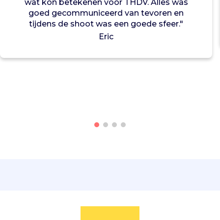
wat kon betekenen voor THDV. Alles was
j
goed gecommuniceerd van tevoren en
d
tijdens de shoot was een goede sfeer."
e
Eric
n
a
a
n
d
a
c
h
t
,
a
a
n
v
r
o
u