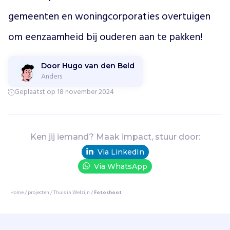
e
gemeenten en woningcorporaties overtuigen 
e
n
om eenzaamheid bij ouderen aan te pakken!
s
t
a
Door Hugo van den Beld
a
Anders
n
Geplaatst op 18 november 2024
d
e
o
u
Ken jij iemand? Maak impact, stuur door:
d
Via LinkedIn
e
r
Via WhatsApp
e
n
Home
/
projecten
/
Thuis in Welzijn
/
Fotoshoot
s
a
m