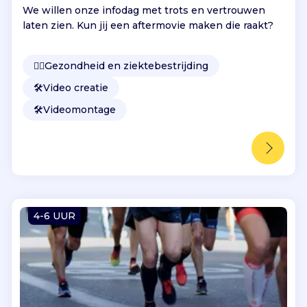
We willen onze infodag met trots en vertrouwen
laten zien. Kun jij een aftermovie maken die raakt?
👩‍⚕️
Gezondheid en ziektebestrijding
🛠️
Video creatie
🛠️
Videomontage
4-6 UUR