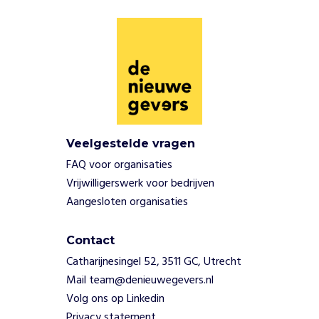
d
e
r
e
n
t
h
u
i
s
Veelgestelde vragen
e
FAQ voor organisaties
n
Vrijwilligerswerk voor bedrijven
v
Aangesloten organisaties
e
r
b
Contact
i
Catharijnesingel 52, 3511 GC, Utrecht
n
Mail team@denieuwegevers.nl
d
Volg ons op Linkedin
e
n
Privacy statement