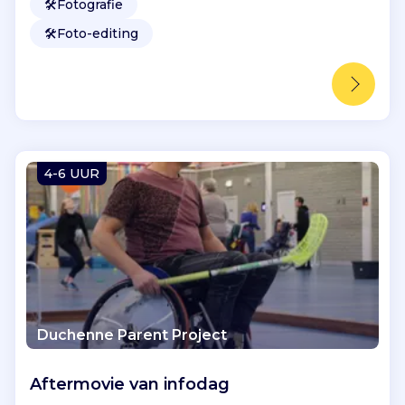
🛠️
Fotografie
🛠️
Foto-editing
4-6 UUR
Duchenne Parent Project
Aftermovie van infodag