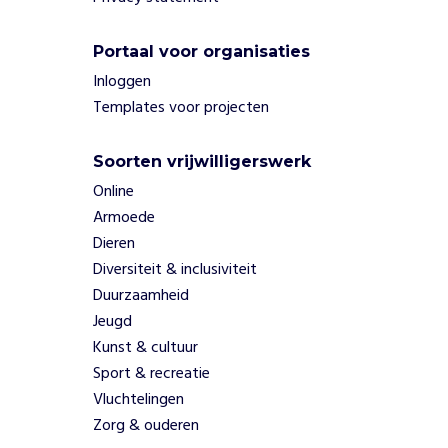
h
e
Portaal voor organisaties
n
Inloggen
m
e
Templates voor projecten
t
l
Soorten vrijwilligerswerk
o
Online
k
a
Armoede
l
Dieren
e
Diversiteit & inclusiviteit
a
Duurzaamheid
c
Jeugd
t
Kunst & cultuur
i
v
Sport & recreatie
i
Vluchtelingen
t
Zorg & ouderen
e