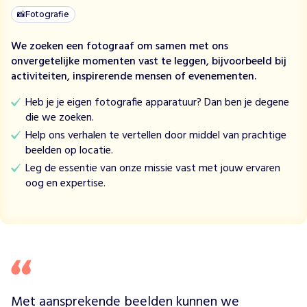
i
g
📸
Fotografie
e
T
We zoeken een fotograaf om samen met ons
h
onvergetelijke momenten vast te leggen, bijvoorbeeld bij
u
activiteiten, inspirerende mensen of evenementen.
i
Heb je je eigen fotografie apparatuur? Dan ben je degene
s
die we zoeken.
h
Help ons verhalen te vertellen door middel van prachtige
u
beelden op locatie.
i
z
Leg de essentie van onze missie vast met jouw ervaren
e
oog en expertise.
n
w
a
a
r
a
l
Met aansprekende beelden kunnen we 
l