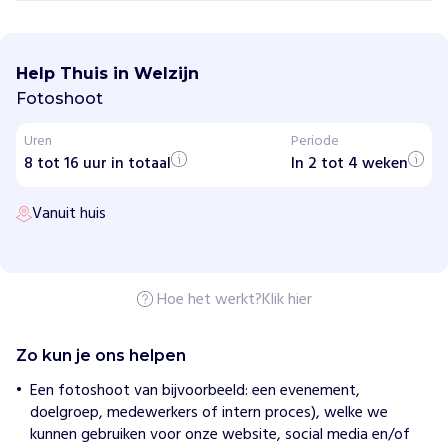
T
h
u
Help Thuis in Welzijn
i
s
Fotoshoot
i
n
Uren
Periode
W
8 tot 16 uur in totaal
e
In 2 tot 4 weken
l
z
Vanuit huis
i
j
n
H
Hoe het werkt?
Klik hier
o
e
w
Zo kun je ons helpen
i
j
Een fotoshoot van bijvoorbeeld: een evenement,
h
doelgroep, medewerkers of intern proces), welke we
e
l
kunnen gebruiken voor onze website, social media en/of
p