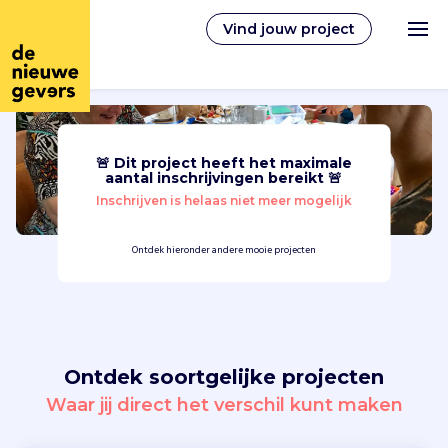
Vind jouw project
🚨 Dit project heeft het maximale
Nederlands
aantal inschrijvingen bereikt 🚨
Inschrijven is helaas niet meer mogelijk
Vrijwilligerswerk
Ontdek hieronder andere mooie projecten
Vrijwilligers vinden
Over ons
Ontdek soortgelijke projecten
Inloggen
Waar jij direct het verschil kunt maken