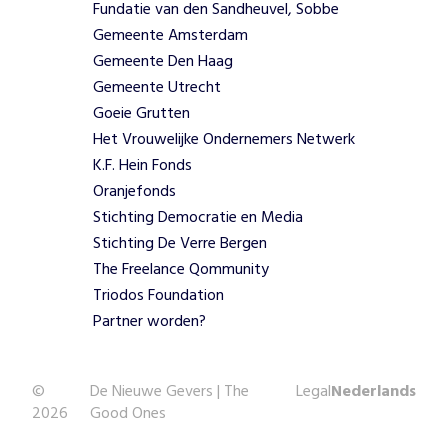
s
Fundatie van den Sandheuvel, Sobbe
c
Gemeente Amsterdam
a
Gemeente Den Haag
f
Gemeente Utrecht
é
.
Goeie Grutten
Z
Het Vrouwelijke Ondernemers Netwerk
e
K.F. Hein Fonds
o
Oranjefonds
n
Stichting Democratie en Media
d
Stichting De Verre Bergen
e
r
The Freelance Qommunity
s
Triodos Foundation
t
Partner worden?
e
u
n
©
De Nieuwe Gevers | The
Legal
Nederlands
e
2026
Good Ones
n
o