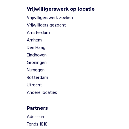
i
t
Vrijwilligerswerk op locatie
e
Vrijwilligerswerk zoeken
n
Vrijwilligers gezocht
z
Amsterdam
o
Arnhem
a
l
Den Haag
s
Eindhoven
h
Groningen
e
Nijmegen
t
Rotterdam
T
Utrecht
h
u
Andere locaties
i
s
Partners
h
Adessium
u
i
Fonds 1818