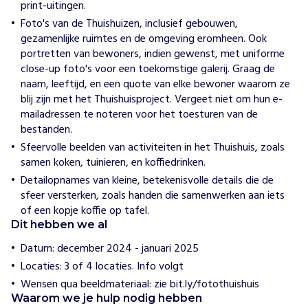
print-uitingen.
e
Foto's van de Thuishuizen, inclusief gebouwen,
n
gezamenlijke ruimtes en de omgeving eromheen. Ook
S
portretten van bewoners, indien gewenst, met uniforme
t
close-up foto's voor een toekomstige galerij. Graag de
i
naam, leeftijd, en een quote van elke bewoner waarom ze
c
blij zijn met het Thuishuisproject. Vergeet niet om hun e-
h
mailadressen te noteren voor het toesturen van de
t
bestanden.
i
Sfeervolle beelden van activiteiten in het Thuishuis, zoals
n
samen koken, tuinieren, en koffiedrinken.
g
T
Detailopnames van kleine, betekenisvolle details die de
h
sfeer versterken, zoals handen die samenwerken aan iets
u
of een kopje koffie op tafel.
i
Dit hebben we al
s
Datum: december 2024 - januari 2025
i
Locaties: 3 of 4 locaties. Info volgt
n
W
Wensen qua beeldmateriaal: zie bit.ly/fotothuishuis
e
Waarom we je hulp nodig hebben