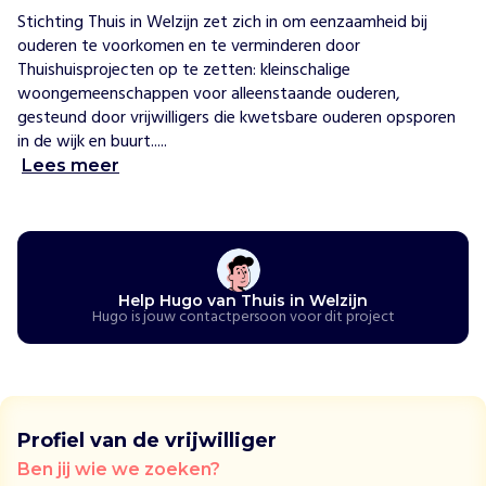
l
Stichting Thuis in Welzijn zet zich in om eenzaamheid bij 
z
ouderen te voorkomen en te verminderen door 
i
Thuishuisprojecten op te zetten: kleinschalige 
j
woongemeenschappen voor alleenstaande ouderen, 
n
gesteund door vrijwilligers die kwetsbare ouderen opsporen 
b
in de wijk en buurt.....
i
Lees meer
e
d
t
k
l
e
Help Hugo van Thuis in Welzijn
Hugo is jouw contactpersoon voor dit project
i
n
s
c
h
a
Profiel van de vrijwilliger
l
Ben jij wie we zoeken?