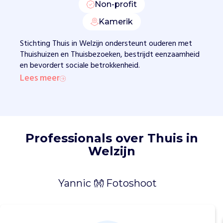
Non-profit
n
v
Kamerik
o
e
Stichting Thuis in Welzijn ondersteunt ouderen met
l
Thuishuizen en Thuisbezoeken, bestrijdt eenzaamheid
e
en bevordert sociale betrokkenheid.
n
Lees meer
.
V
r
i
j
Professionals over Thuis in
w
Welzijn
i
l
l
Yannic 👐 Fotoshoot
i
g
e
r