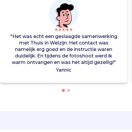
s
b
e
z
o
e
"Het was echt een geslaagde samenwerking
k
met Thuis in Welzijn. Het contact was
e
namelijk erg goed en de instructie waren
n
duidelijk. En tijdens de fotoshoot werd ik
k
warm ontvangen en was het altijd gezellig!"
w
Yannic
e
t
s
b
a
r
e
o
u