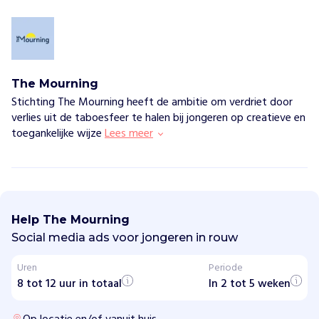
The Mourning
Stichting The Mourning heeft de ambitie om verdriet door
verlies uit de taboesfeer te halen bij jongeren op creatieve en
toegankelijke wijze
Lees meer
T
h
e
Help The Mourning
M
o
Social media ads voor jongeren in rouw
u
r
Uren
Periode
n
8 tot 12 uur in totaal
i
In 2 tot 5 weken
n
g