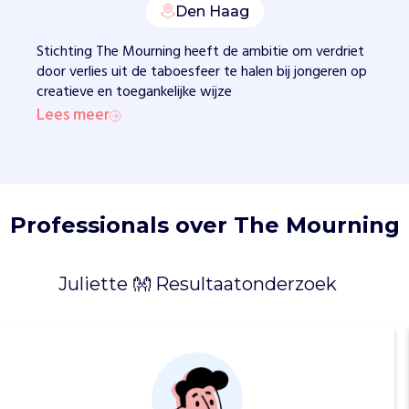
n
Den Haag
v
i
Stichting The Mourning heeft de ambitie om verdriet
n
door verlies uit de taboesfeer te halen bij jongeren op
d
creatieve en toegankelijke wijze
e
Lees meer
n
.
M
e
t
Professionals over The Mourning
T
h
e
Juliette 👐 Resultaatonderzoek
M
o
u
r
n
i
n