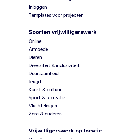
z
Inloggen
i
e
Templates voor projecten
k
e
Soorten vrijwilligerswerk
n
Online
k
u
Armoede
n
Dieren
s
Diversiteit & inclusiviteit
t
Duurzaamheid
o
Jeugd
m
Kunst & cultuur
v
e
Sport & recreatie
r
Vluchtelingen
d
Zorg & ouderen
r
i
e
Vrijwilligerswerk op locatie
t