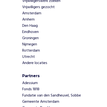
Vrijwilligerswerk zoeken
b
Vrijwilligers gezocht
e
Amsterdam
s
Arnhem
p
r
Den Haag
e
Eindhoven
e
Groningen
k
Nijmegen
b
Rotterdam
a
Utrecht
a
r
Andere locaties
t
e
Partners
m
Adessium
a
k
Fonds 1818
e
Fundatie van den Sandheuvel, Sobbe
n
Gemeente Amsterdam
.