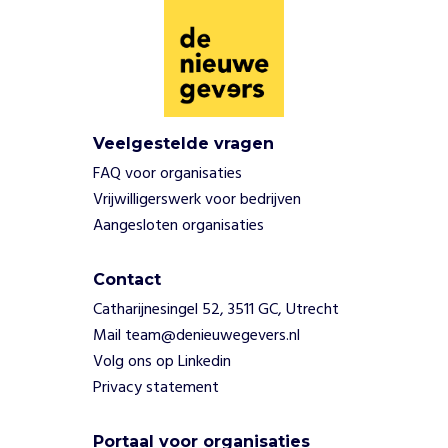
e
n
t
e
n
v
o
Veelgestelde vragen
l
FAQ voor organisaties
w
Vrijwilligerswerk voor bedrijven
o
Aangesloten organisaties
r
k
s
Contact
h
Catharijnesingel 52, 3511 GC, Utrecht
o
Mail team@denieuwegevers.nl
p
Volg ons op Linkedin
s
,
Privacy statement
m
u
Portaal voor organisaties