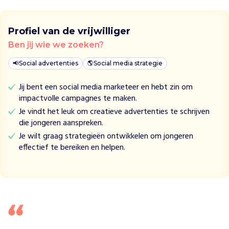
t
T
h
Profiel van de vrijwilliger
e
Ben jij wie we zoeken?
C
r
📢
Social advertenties
🌎
Social media strategie
a
s
Jij bent een social media marketeer en hebt zin om
h
impactvolle campagnes te maken.
C
Je vindt het leuk om creatieve advertenties te schrijven
l
die jongeren aanspreken.
u
Je wilt graag strategieën ontwikkelen om jongeren
b
effectief te bereiken en helpen.
,
e
e
n
l
o
t