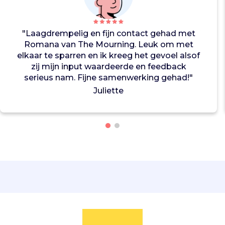
g
A
f
"Laagdrempelig en fijn contact gehad met
t
Romana van The Mourning. Leuk om met
e
elkaar te sparren en ik kreeg het gevoel alsof
r
zij mijn input waardeerde en feedback
b
serieus nam. Fijne samenwerking gehad!"
i
Juliette
e
d
e
n
z
e
e
v
e
n
e
m