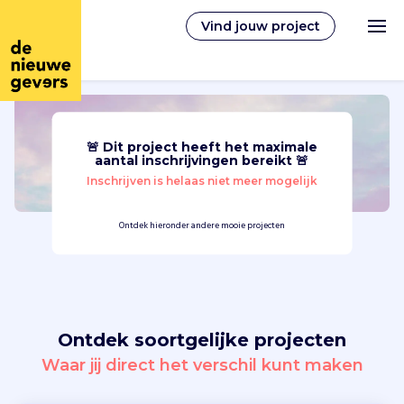
Vind jouw project
🚨 Dit project heeft het maximale
Nederlands
aantal inschrijvingen bereikt 🚨
Inschrijven is helaas niet meer mogelijk
Vrijwilligerswerk
Ontdek hieronder andere mooie projecten
Vrijwilligers vinden
Over ons
Ontdek soortgelijke projecten
Inloggen
Waar jij direct het verschil kunt maken