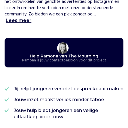
het ontwikkelen van gerichte advertenties op Instagram en 
h
LinkedIn om hen te verbinden met onze ondersteunende 
e
community. Zo bieden we een plek zonder oo....
M
Lees meer
o
u
r
n
i
n
Help Ramona van The Mourning
Ramona is jouw contactpersoon voor dit project
g
o
r
g
a
Jij helpt jongeren verdriet bespreekbaar maken
n
i
Jouw inzet maakt verlies minder taboe
s
Jouw hulp biedt jongeren een veilige
e
uitlaatklep voor rouw
e
r