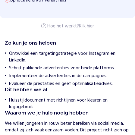
Op locatie en/of vanuit huis
H
o
e
w
Hoe het werkt?
Klik hier
i
j
h
Zo kun je ons helpen
e
l
Ontwikkel een targetingstrategie voor Instagram en
p
LinkedIn.
e
n
Schrijf pakkende advertenties voor beide platforms.
S
Implementeer de advertenties in de campagnes.
t
Evalueer de prestaties en geef optimalisatieadvies.
i
Dit hebben we al
c
Huisstijldocument met richtlijnen voor kleuren en
h
logogebruik
t
i
Waarom we je hulp nodig hebben
n
We willen jongeren in rouw beter bereiken via social media, 
g
omdat zij zich vaak eenzaam voelen. Dit project richt zich op 
T