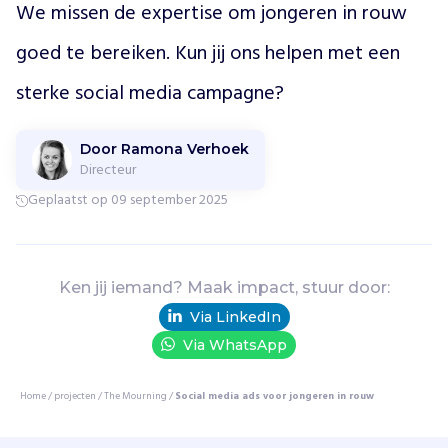
g
We missen de expertise om jongeren in rouw 
e
n
goed te bereiken. Kun jij ons helpen met een 
o
t
sterke social media campagne?
e
n
Door Ramona Verhoek
g
Directeur
r
o
Geplaatst op 09 september 2025
e
p
w
a
Ken jij iemand? Maak impact, stuur door:
a
Via LinkedIn
r
Via WhatsApp
j
o
n
Home
/
projecten
/
The Mourning
/
Social media ads voor jongeren in rouw
g
e