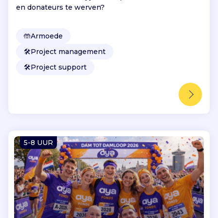
en donateurs te werven?
🤲
Armoede
🛠️
Project management
🛠️
Project support
5-8 UUR