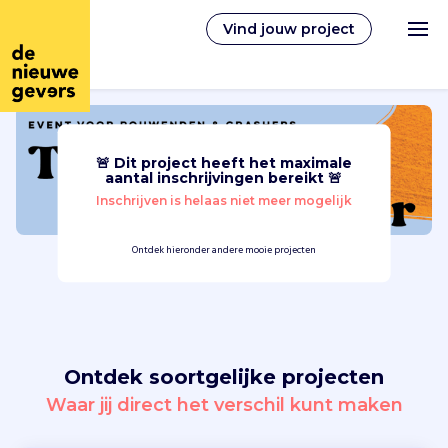
Vind jouw project
🚨 Dit project heeft het maximale
Nederlands
aantal inschrijvingen bereikt 🚨
Inschrijven is helaas niet meer mogelijk
Vrijwilligerswerk
Ontdek hieronder andere mooie projecten
Vrijwilligers vinden
Over ons
Ontdek soortgelijke projecten
Inloggen
Waar jij direct het verschil kunt maken