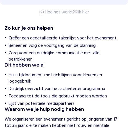
o
e
w
Hoe het werkt?
Klik hier
i
j
h
Zo kun je ons helpen
e
l
Creëer een gedetailleerde takenlijst voor het evenement.
p
Beheer en volg de voortgang van de planning.
e
n
Zorg voor een duidelijke communicatie met alle
S
betrokkenen.
t
Dit hebben we al
i
Huisstijldocument met richtlijnen voor kleuren en
c
logogebruik
h
Duidelijk overzicht van het activiteitenprogramma
t
i
Toegang tot de tools die gebruikt moeten worden
n
Lijst van potentiële mediapartners
g
Waarom we je hulp nodig hebben
T
We organiseren een evenement gericht op jongeren van 17 
h
tot 35 jaar die te maken hebben met rouw en mentale 
e