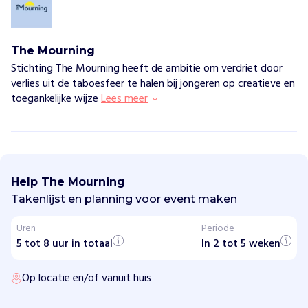
The Mourning
Stichting The Mourning heeft de ambitie om verdriet door
verlies uit de taboesfeer te halen bij jongeren op creatieve en
toegankelijke wijze
Lees meer
T
h
e
Help The Mourning
M
o
Takenlijst en planning voor event maken
u
r
Uren
Periode
n
5 tot 8 uur in totaal
i
In 2 tot 5 weken
n
g
Op locatie en/of vanuit huis
H