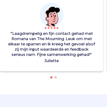
f
t
e
r
b
i
"Laagdrempelig en fijn contact gehad met
e
Romana van The Mourning. Leuk om met
d
elkaar te sparren en ik kreeg het gevoel alsof
e
zij mijn input waardeerde en feedback
n
serieus nam. Fijne samenwerking gehad!"
z
Juliette
e
e
v
e
n
e
m
e
n