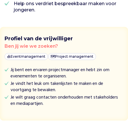
h
Help ons verdriet bespreekbaar maken voor
e
jongeren.
C
r
a
s
Profiel van de vrijwilliger
h
C
Ben jij wie we zoeken?
l
🎪
Eventmanagement
🗺
Project management
u
b
Jij bent een ervaren projectmanager en hebt zin om
,
evenementen te organiseren.
e
Je vindt het leuk om takenlijsten te maken en de
e
voortgang te bewaken.
n
l
Je wilt graag contacten onderhouden met stakeholders
o
en mediapartijen.
t
g
e