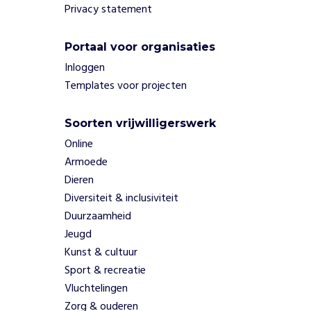
e
Privacy statement
k
e
n
Portaal voor organisaties
k
Inloggen
u
Templates voor projecten
n
s
t
Soorten vrijwilligerswerk
o
Online
m
Armoede
v
Dieren
e
Diversiteit & inclusiviteit
r
Duurzaamheid
d
r
Jeugd
i
Kunst & cultuur
e
Sport & recreatie
t
Vluchtelingen
b
Zorg & ouderen
e