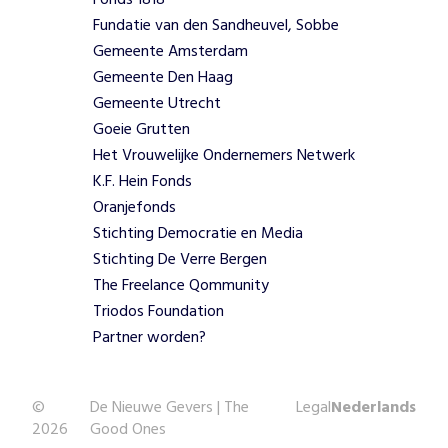
Fonds 1818
k
Fundatie van den Sandheuvel, Sobbe
c
Gemeente Amsterdam
r
e
Gemeente Den Haag
ë
Gemeente Utrecht
r
Goeie Grutten
e
Het Vrouwelijke Ondernemers Netwerk
n
K.F. Hein Fonds
z
Oranjefonds
e
a
Stichting Democratie en Media
n
Stichting De Verre Bergen
i
The Freelance Qommunity
m
Triodos Foundation
a
Partner worden?
t
i
e
s
©
De Nieuwe Gevers | The
Legal
Nederlands
e
2026
Good Ones