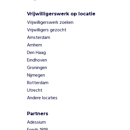
s
p
Vrijwilligerswerk op locatie
r
Vrijwilligerswerk zoeken
e
Vrijwilligers gezocht
e
k
Amsterdam
b
Arnhem
a
Den Haag
a
Eindhoven
r
Groningen
t
Nijmegen
e
m
Rotterdam
a
Utrecht
k
Andere locaties
e
n
.
Partners
O
Adessium
o