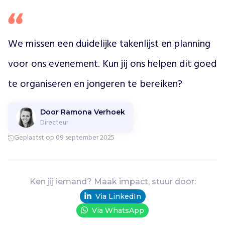
n
o
t
e
We missen een duidelijke takenlijst en planning 
n
g
voor ons evenement. Kun jij ons helpen dit goed 
r
o
te organiseren en jongeren te bereiken?
e
p
w
Door Ramona Verhoek
a
Directeur
a
Geplaatst op 09 september 2025
r
j
o
n
Ken jij iemand? Maak impact, stuur door:
g
Via LinkedIn
e
r
Via WhatsApp
e