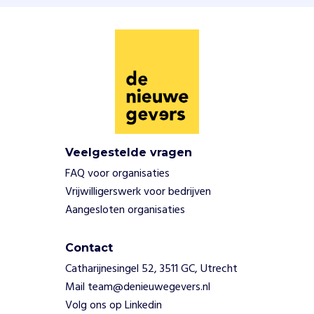
t
e
n
v
o
l
w
o
r
k
Veelgestelde vragen
s
FAQ voor organisaties
h
Vrijwilligerswerk voor bedrijven
o
p
Aangesloten organisaties
s
,
Contact
m
Catharijnesingel 52, 3511 GC, Utrecht
u
z
Mail team@denieuwegevers.nl
i
Volg ons op Linkedin