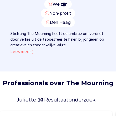
i
Welzijn
n
d
Non-profit
e
Den Haag
n
.
Stichting The Mourning heeft de ambitie om verdriet
M
door verlies uit de taboesfeer te halen bij jongeren op
e
creatieve en toegankelijke wijze
t
Lees meer
T
h
e
M
o
u
Professionals over The Mourning
r
n
i
Juliette 👐 Resultaatonderzoek
n
g
A