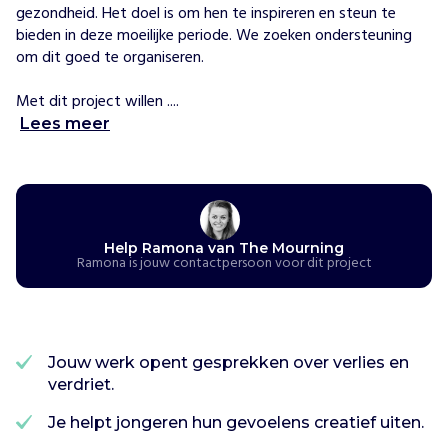
gezondheid. Het doel is om hen te inspireren en steun te 
M
bieden in deze moeilijke periode. We zoeken ondersteuning 
o
om dit goed te organiseren.

u
r
Met dit project willen ....
n
Lees meer
i
n
g
o
r
g
Help Ramona van The Mourning
a
Ramona is jouw contactpersoon voor dit project
n
i
s
e
Jouw werk opent gesprekken over verlies en
e
verdriet.
r
t
Je helpt jongeren hun gevoelens creatief uiten.
T