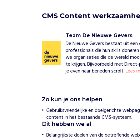
CMS Content werkzaamh
Team De Nieuwe Gevers
De Nieuwe Gevers bestaat uit een
professionals die hun skills donere
we organisaties die de wereld moo
te krijgen. Bijvoorbeeld met Direct-
je even naar beneden scrolt.
Lees m
T
Zo kun je ons helpen
e
a
Gebruiksvriendelijke en doelgerichte webpa
m
content in het bestaande CMS-systeem.
D
Dit hebben we al
e
N
Belangrijkste doelen van de betreffende web
i