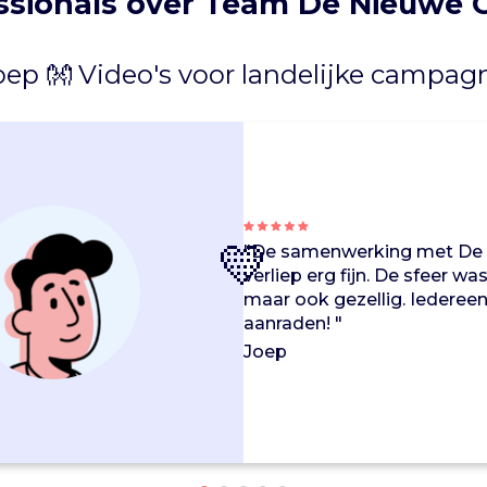
ssionals over Team De Nieuwe 
oep 👐 Video's voor landelijke campag
💛
"De samenwerking met De 
verliep erg fijn. De sfeer wa
maar ook gezellig. Iedereen
aanraden! "
Joep