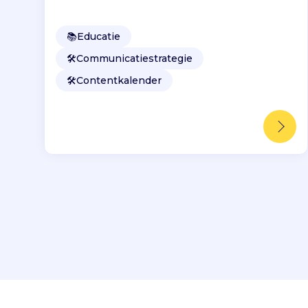
📚
Educatie
🛠️
Communicatiestrategie
🛠️
Contentkalender