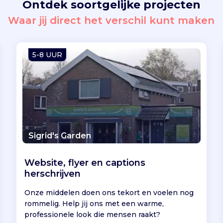
Ontdek soortgelijke projecten
Waar jij direct het verschil kunt maken
5-8 UUR
Sigrid's Garden
Website, flyer en captions
herschrijven
Onze middelen doen ons tekort en voelen nog
rommelig. Help jij ons met een warme,
professionele look die mensen raakt?