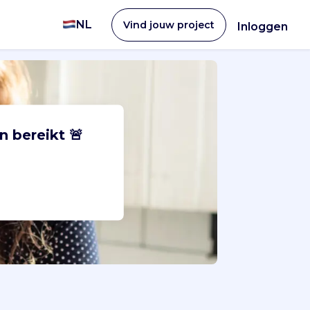
NL
Vind jouw project
Inloggen
n bereikt 🚨