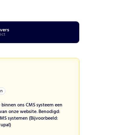
vers
ect
gn
ie binnen ons CMS systeem een
 van onze website. Benodigd:
CMS systemen (Bijvoorbeeld:
rupal)