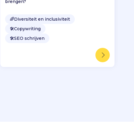
brengen?
🌈
Diversiteit en inclusiviteit
🛠️
Copywriting
🛠️
SEO schrijven