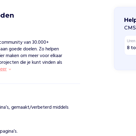
eden
Hel
CMS
Uren
 community van 30.000+
8 to
n aan goede doelen. Zo helpen
ier maken om meer voor elkaar
projecten die je kunt vinden als
eer
gina’s, gemaakt/verbeterd middels
pagina’s.