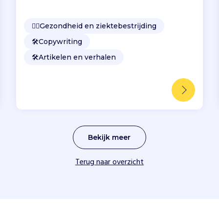
👩‍⚕️
Gezondheid en ziektebestrijding
🛠️
Copywriting
🛠️
Artikelen en verhalen
Bekijk meer
Terug naar overzicht