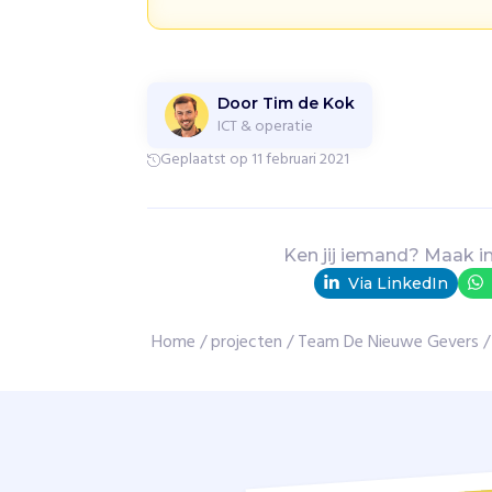
e
N
i
e
Door Tim de Kok
u
ICT & operatie
w
Geplaatst op 11 februari 2021
e
G
e
v
e
Ken jij iemand? Maak i
r
Via LinkedIn
s
k
Home
/
projecten
/
Team De Nieuwe Gevers
/
o
p
p
e
l
t