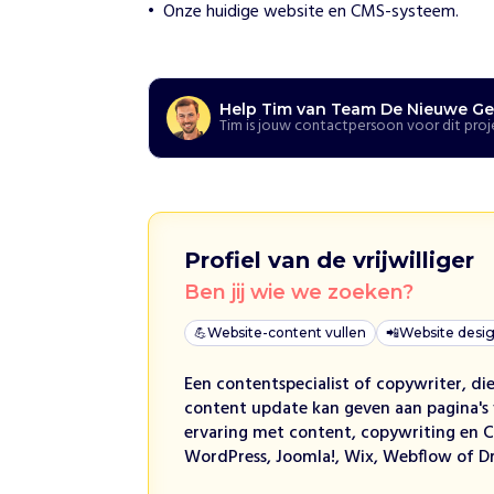
e
Onze huidige website en CMS-systeem.
u
w
e
G
e
Help Tim van Team De Nieuwe Ge
Tim is jouw contactpersoon voor dit proj
v
e
r
s
H
Profiel van de vrijwilliger
o
e
Ben jij wie we zoeken?
w
i
💪
Website-content vullen
📲
Website desi
j
h
e
Een contentspecialist of copywriter, d
l
content update kan geven aan pagina's
p
ervaring met content, copywriting en 
e
WordPress, Joomla!, Wix, Webflow of D
n
D