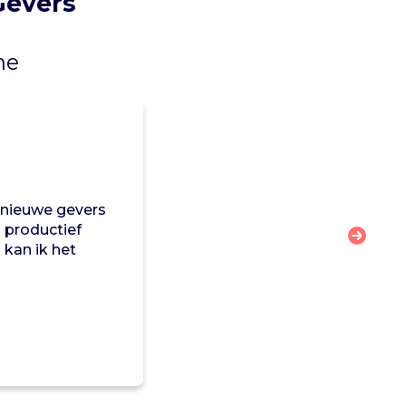
Gevers
ne
nieuwe gevers
s productief
 kan ik het