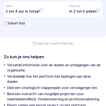
i
Uren
Periode
e
2 tot 4 uur in totaal
u
In 2 tot 5 weken
w
e
Vanuit huis
G
e
v
e
r
s
Hoe het werkt?
Klik hier
H
Zo kun je ons helpen
o
e
Verzamel informatie over de doelen en uitdagingen van de
w
organisatie.
i
j
Verduidelijk hoe het platform kan bijdragen aan deze
h
doelen.
e
l
Deel een strategisch stappenplan voor vervolgprojecten.
p
Bied een overzicht van mogelijke projecten voor
e
naamsbekendheid, fondsenwerving en professionalisering.
n
D
Plaats samen een eerste project op het platform.