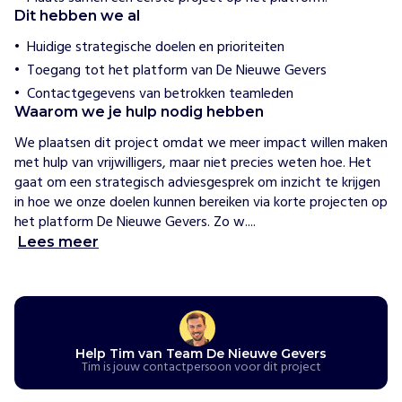
e
Dit hebben we al
N
Huidige strategische doelen en prioriteiten
i
Toegang tot het platform van De Nieuwe Gevers
e
Contactgegevens van betrokken teamleden
u
Waarom we je hulp nodig hebben
w
e
We plaatsen dit project omdat we meer impact willen maken 
G
met hulp van vrijwilligers, maar niet precies weten hoe. Het 
e
gaat om een strategisch adviesgesprek om inzicht te krijgen 
v
in hoe we onze doelen kunnen bereiken via korte projecten op 
e
het platform De Nieuwe Gevers. Zo w....
r
Lees meer
s
k
o
p
p
e
Help Tim van Team De Nieuwe Gevers
Tim is jouw contactpersoon voor dit project
l
t