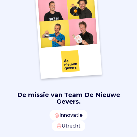
a
c
t
t
e
m
a
k
e
n
.
Z
o
h
De missie van
Team De Nieuwe
i
Gevers.
e
l
Innovatie
p
e
Utrecht
n