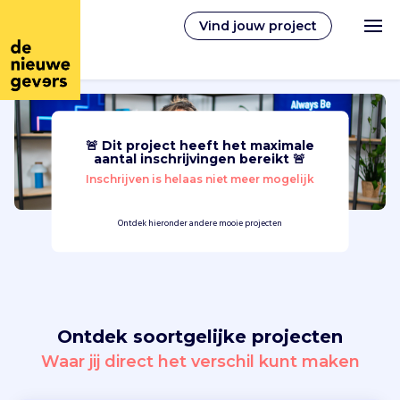
Vind jouw project
🚨 Dit project heeft het maximale
Nederlands
aantal inschrijvingen bereikt 🚨
Inschrijven is helaas niet meer mogelijk
Vrijwilligerswerk
Ontdek hieronder andere mooie projecten
Vrijwilligers vinden
Over ons
Ontdek soortgelijke projecten
Inloggen
Waar jij direct het verschil kunt maken