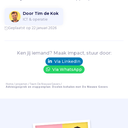
i
e
Door Tim de Kok
s
ICT & operatie
o
Geplaatst op 22 januari 2026
m
m
e
t
Ken jij iemand? Maak impact, stuur door:
h
u
Via LinkedIn
n
Via WhatsApp
k
e
Home
/
projecten
/
Team De Nieuwe Gevers
/
n
Adviesgesprek en stappenplan: Doelen behalen met De Nieuwe Gevers
n
i
s
i
m
p