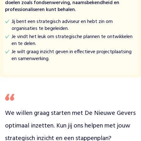
s
doelen zoals fondsenwerving, naamsbekendheid en
c
professionaliseren kunt behalen.
h
a
Jij bent een strategisch adviseur en hebt zin om
p
organisaties te begeleiden.
p
Je vindt het leuk om strategische plannen te ontwikkelen
e
en te delen.
l
Je wilt graag inzicht geven in effectieve projectplaatsing
i
en samenwerking.
j
k
e
o
r
g
a
n
We willen graag starten met De Nieuwe Gevers 
i
optimaal inzetten. Kun jij ons helpen met jouw 
s
a
strategisch inzicht en een stappenplan?
t