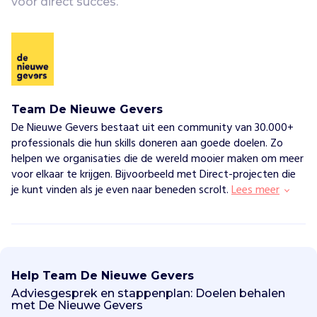
voor direct succes.
Team De Nieuwe Gevers
De Nieuwe Gevers bestaat uit een community van 30.000+
professionals die hun skills doneren aan goede doelen. Zo
helpen we organisaties die de wereld mooier maken om meer
voor elkaar te krijgen. Bijvoorbeeld met Direct-projecten die
je kunt vinden als je even naar beneden scrolt.
Lees meer
T
e
a
Help Team De Nieuwe Gevers
m
D
Adviesgesprek en stappenplan: Doelen behalen
e
met De Nieuwe Gevers
N