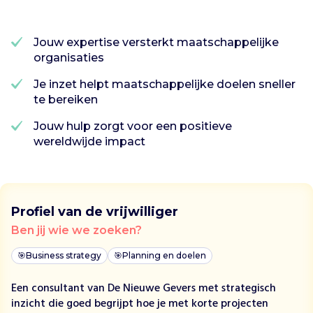
p
r
o
Jouw expertise versterkt maatschappelijke
f
organisaties
e
s
Je inzet helpt maatschappelijke doelen sneller
s
te bereiken
i
Jouw hulp zorgt voor een positieve
o
wereldwijde impact
n
a
l
s
a
Profiel van de vrijwilliger
a
Ben jij wie we zoeken?
n
m
🎯
Business strategy
🎯
Planning en doelen
a
a
Een consultant van De Nieuwe Gevers met strategisch
t
inzicht die goed begrijpt hoe je met korte projecten