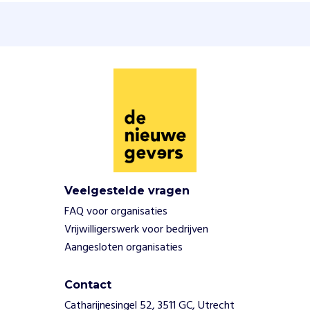
u
n
d
e
n
z
e
e
e
n
b
u
u
Veelgestelde vragen
r
FAQ voor organisaties
t
Vrijwilligerswerk voor bedrijven
i
Aangesloten organisaties
n
i
t
Contact
i
Catharijnesingel 52, 3511 GC, Utrecht
a