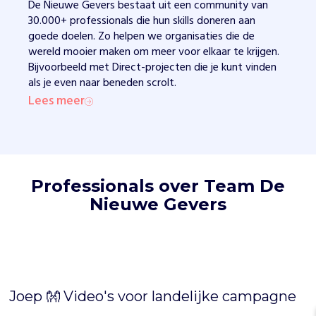
z
De Nieuwe Gevers bestaat uit een community van
e
30.000+ professionals die hun skills doneren aan
e
goede doelen. Zo helpen we organisaties die de
e
wereld mooier maken om meer voor elkaar te krijgen.
n
Bijvoorbeeld met Direct-projecten die je kunt vinden
k
als je even naar beneden scrolt.
l
Lees meer
e
i
n
e
s
Professionals over Team De
t
i
Nieuwe Gevers
c
h
t
i
n
g
Joep 👐 Video's voor landelijke campagne
m