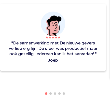
e
t
m
a
r
k
e
t
"De samenwerking met De nieuwe gevers
i
verliep erg fijn. De sfeer was productief maar
n
ook gezellig. Iedereen kan ik het aanraden! "
g
Joep
,
o
n
d
e
r
s
t
e