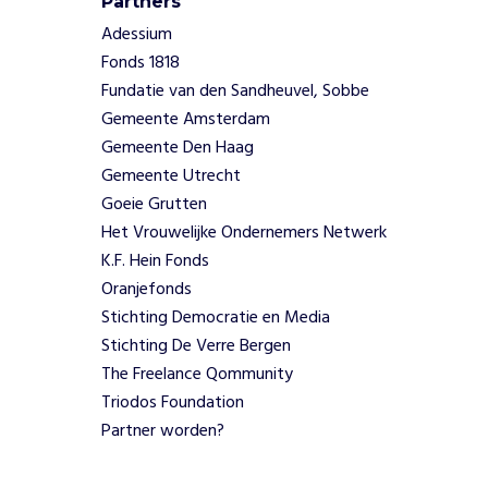
h
Partners
a
Adessium
d
Fonds 1818
v
Fundatie van den Sandheuvel, Sobbe
i
Gemeente Amsterdam
e
Gemeente Den Haag
s
a
Gemeente Utrecht
a
Goeie Grutten
n
Het Vrouwelijke Ondernemers Netwerk
s
K.F. Hein Fonds
o
Oranjefonds
c
i
Stichting Democratie en Media
a
Stichting De Verre Bergen
l
The Freelance Qommunity
e
Triodos Foundation
o
Partner worden?
n
d
e