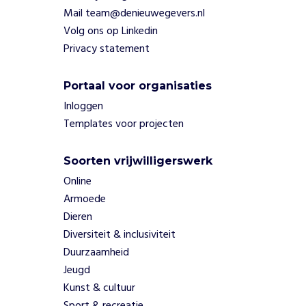
Mail team@denieuwegevers.nl
t
i
Volg ons op Linkedin
e
Privacy statement
f
b
Portaal voor organisaties
i
j
Inloggen
f
Templates voor projecten
o
n
Soorten vrijwilligerswerk
d
s
Online
e
Armoede
n
Dieren
w
Diversiteit & inclusiviteit
e
Duurzaamheid
r
v
Jeugd
i
Kunst & cultuur
n