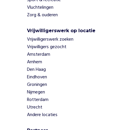
Sport & recreatie
g
Vluchtelingen
e
Zorg & ouderen
n
g
a
Vrijwilligerswerk op locatie
v
Vrijwilligerswerk zoeken
e
Vrijwilligers gezocht
n
Amsterdam
z
e
Arnhem
s
Den Haag
t
Eindhoven
r
Groningen
a
Nijmegen
t
e
Rotterdam
g
Utrecht
i
Andere locaties
s
c