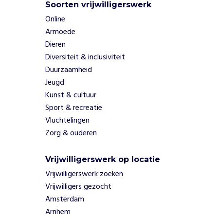
s
Soorten vrijwilligerswerk
e
Online
n
Armoede
s
Dieren
a
m
Diversiteit & inclusiviteit
e
Duurzaamheid
n
Jeugd
b
Kunst & cultuur
r
Sport & recreatie
e
n
Vluchtelingen
g
Zorg & ouderen
e
n
Vrijwilligerswerk op locatie
.
Vrijwilligerswerk zoeken
Vrijwilligers gezocht
W
a
Amsterdam
a
Arnhem
r