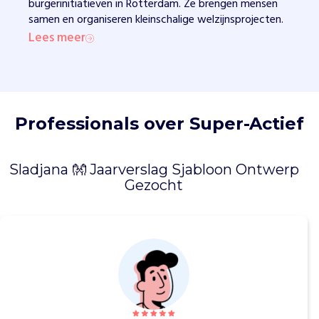
burgerinitiatieven in Rotterdam. Ze brengen mensen
i
samen en organiseren kleinschalige welzijnsprojecten.
n
d
Lees meer
i
e
o
u
d
Professionals over Super-Actief
e
r
e
Sladjana 👐 Jaarverslag Sjabloon Ontwerp
n
Gezocht
t
h
u
i
s
b
e
z
o