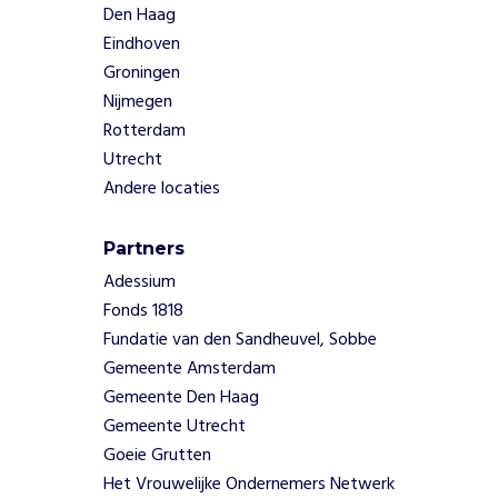
o
Den Haag
m
Eindhoven
Eenzaamheid:
Groningen
Veel ouderen
Nijmegen
in onze wijk
voelen zich
Rotterdam
alleen en
Utrecht
missen een
Andere locaties
sociaal
netwerk.
Partners
Wegvallen
initiatieven:
Adessium
Kleinschalige
Fonds 1818
buurtprojecten
Fundatie van den Sandheuvel, Sobbe
verdwijnen
Gemeente Amsterdam
door
Gemeente Den Haag
veranderend
Gemeente Utrecht
beleid.
Goeie Grutten
Beperkt aanbod: Er
zijn te weinig
Het Vrouwelijke Ondernemers Netwerk