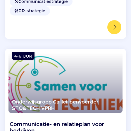
🛠️
Communicatiestrategie
🛠️
PR-strategie
4-6 UUR
Onderwijsgroep Galilei, penvoerder
STO&TECH VPRH
Communicatie- en relatieplan voor
bedrijven