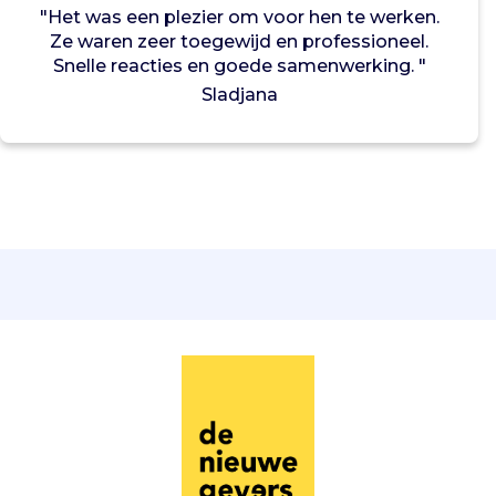
"Het was een plezier om voor hen te werken.
e
Ze waren zeer toegewijd en professioneel.
k
Snelle reacties en goede samenwerking. "
e
n
Sladjana
e
n
o
n
d
e
r
s
t
e
u
n
t
b
u
u