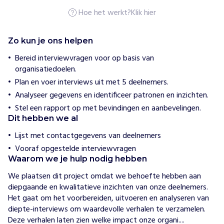
o
e
Hoe het werkt?
Klik hier
w
i
j
Zo kun je ons helpen
h
e
Bereid interviewvragen voor op basis van
l
organisatiedoelen.
p
e
Plan en voer interviews uit met 5 deelnemers.
n
Analyseer gegevens en identificeer patronen en inzichten.
S
Stel een rapport op met bevindingen en aanbevelingen.
t
Dit hebben we al
i
c
Lijst met contactgegevens van deelnemers
h
Vooraf opgestelde interviewvragen
t
Waarom we je hulp nodig hebben
i
We plaatsen dit project omdat we behoefte hebben aan 
n
diepgaande en kwalitatieve inzichten van onze deelnemers. 
g
Het gaat om het voorbereiden, uitvoeren en analyseren van 
S
diepte-interviews om waardevolle verhalen te verzamelen. 
u
Deze verhalen laten zien welke impact onze organi....
p