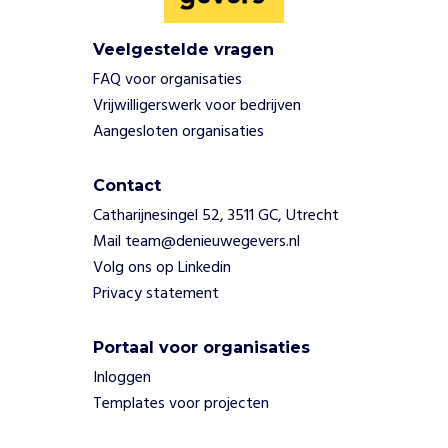
r
t
Veelgestelde vragen
i
n
FAQ voor organisaties
i
Vrijwilligerswerk voor bedrijven
t
Aangesloten organisaties
i
a
t
Contact
i
Catharijnesingel 52, 3511 GC, Utrecht
e
Mail team@denieuwegevers.nl
v
Volg ons op Linkedin
e
Privacy statement
n
d
i
Portaal voor organisaties
e
Inloggen
m
Templates voor projecten
e
n