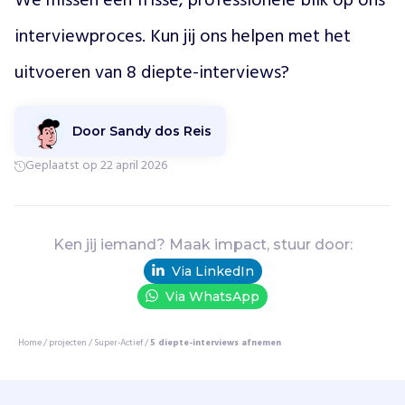
We missen een frisse, professionele blik op ons 
e
r
interviewproces. Kun jij ons helpen met het 
e
n
uitvoeren van 8 diepte-interviews?
v
o
o
Door Sandy dos Reis
r
o
Geplaatst op 22 april 2026
u
d
e
r
Ken jij iemand? Maak impact, stuur door:
e
Via LinkedIn
n
k
Via WhatsApp
o
k
Home
/
projecten
/
Super-Actief
/
5 diepte-interviews afnemen
e
n
,