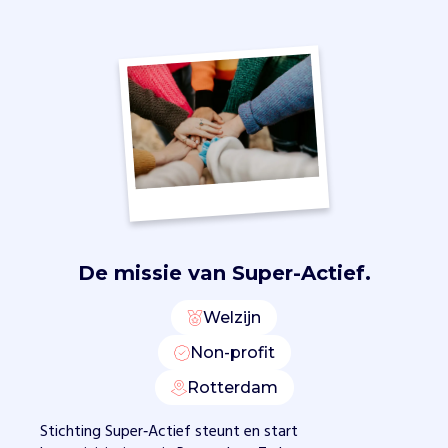
z
e
t
W
i
j
k
s
t
e
u
n
De missie van
Super-Actief.
v
r
Welzijn
i
e
Non-profit
n
d
Rotterdam
e
Stichting Super‑Actief steunt en start
n