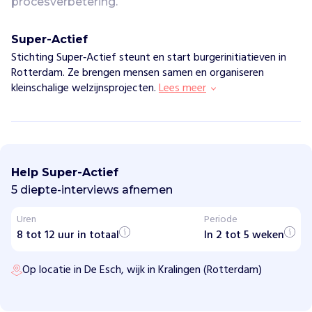
procesverbetering.
Super-Actief
Stichting Super‑Actief steunt en start burgerinitiatieven in
Rotterdam. Ze brengen mensen samen en organiseren
kleinschalige welzijnsprojecten.
Lees meer
S
u
p
Help Super-Actief
e
r
5 diepte-interviews afnemen
-
A
Uren
Periode
c
8 tot 12 uur in totaal
t
In 2 tot 5 weken
i
e
Op locatie in De Esch, wijk in Kralingen (Rotterdam)
f
H