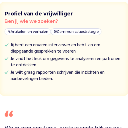
w
i
Profiel van de vrijwilliger
n
t
Ben jij wie we zoeken?
e
📓
Artikelen en verhalen
🧭
Communicatiestrategie
r
d
Jij bent een ervaren interviewer en hebt zin om
i
diepgaande gesprekken te voeren.
n
Je vindt het leuk om gegevens te analyseren en patronen
e
te ontdekken.
r
s
Je wilt graag rapporten schrijven die inzichten en
w
aanbevelingen bieden.
a
a
r
k
i
n
d