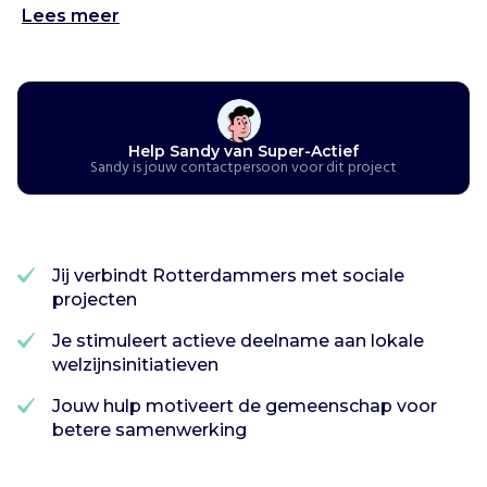
e
Lees meer
r
-
A
c
t
Help Sandy van Super-Actief
i
Sandy is jouw contactpersoon voor dit project
e
f
o
r
Jij verbindt Rotterdammers met sociale
g
projecten
a
n
Je stimuleert actieve deelname aan lokale
i
welzijnsinitiatieven
s
e
Jouw hulp motiveert de gemeenschap voor
e
betere samenwerking
r
t