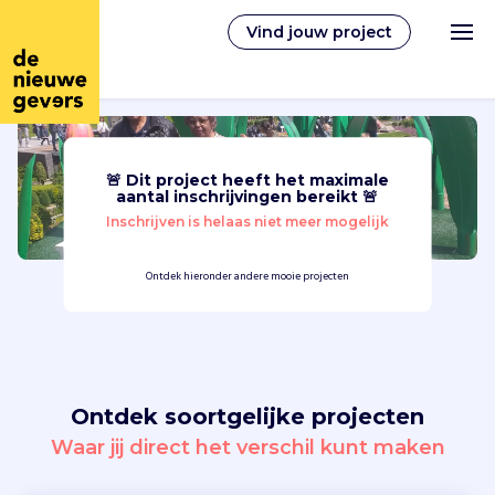
Vind jouw project
🚨 Dit project heeft het maximale
Nederlands
aantal inschrijvingen bereikt 🚨
Inschrijven is helaas niet meer mogelijk
Vrijwilligerswerk
Ontdek hieronder andere mooie projecten
Vrijwilligers vinden
Over ons
Ontdek soortgelijke projecten
Inloggen
Waar jij direct het verschil kunt maken