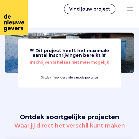
Vind jouw project
🚨 Dit project heeft het maximale
Nederlands
aantal inschrijvingen bereikt 🚨
Inschrijven is helaas niet meer mogelijk
Vrijwilligerswerk
Ontdek hieronder andere mooie projecten
Vrijwilligers vinden
Over ons
Ontdek soortgelijke projecten
Inloggen
Waar jij direct het verschil kunt maken