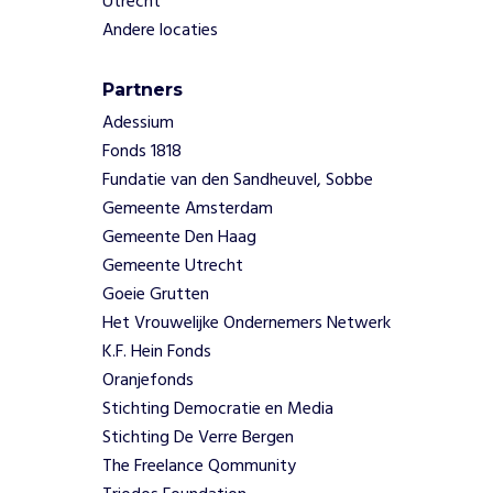
Utrecht
v
Andere locaties
a
a
k
Partners
t
Adessium
h
Fonds 1818
u
i
Fundatie van den Sandheuvel, Sobbe
s
Gemeente Amsterdam
h
Gemeente Den Haag
e
Gemeente Utrecht
l
Goeie Grutten
p
e
Het Vrouwelijke Ondernemers Netwerk
n
K.F. Hein Fonds
o
Oranjefonds
m
Stichting Democratie en Media
v
Stichting De Verre Bergen
o
The Freelance Qommunity
o