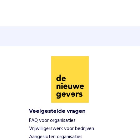
e
n
u
i
t
e
r
s
t
k
w
e
t
s
b
a
Veelgestelde vragen
a
r
FAQ voor organisaties
.
Vrijwilligerswerk voor bedrijven
K
Aangesloten organisaties