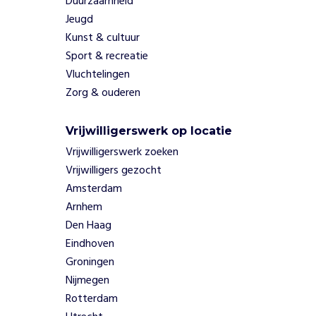
Duurzaamheid
r
Jeugd
p
Kunst & cultuur
e
Sport & recreatie
r
s
Vluchtelingen
p
Zorg & ouderen
e
c
Vrijwilligerswerk op locatie
t
i
Vrijwilligerswerk zoeken
e
Vrijwilligers gezocht
f
Amsterdam
e
Arnhem
n
Den Haag
m
o
Eindhoven
e
Groningen
t
Nijmegen
e
Rotterdam
n