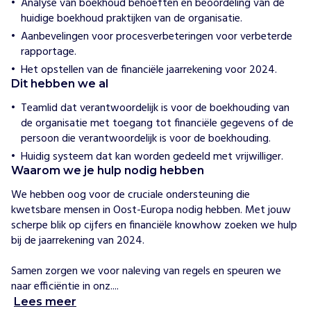
Analyse van boekhoud behoeften en beoordeling van de
e
huidige boekhoud praktijken van de organisatie.
n
z
Aanbevelingen voor procesverbeteringen voor verbeterde
e
rapportage.
n
Het opstellen van de financiële jaarrekening voor 2024.
Dit hebben we al
H
o
Teamlid dat verantwoordelijk is voor de boekhouding van
e
de organisatie met toegang tot financiële gegevens of de
w
persoon die verantwoordelijk is voor de boekhouding.
i
j
Huidig systeem dat kan worden gedeeld met vrijwilliger.
h
Waarom we je hulp nodig hebben
e
l
We hebben oog voor de cruciale ondersteuning die 
p
kwetsbare mensen in Oost-Europa nodig hebben. Met jouw 
e
n
scherpe blik op cijfers en financiële knowhow zoeken we hulp 
S
bij de jaarrekening van 2024. 

c
h
Samen zorgen we voor naleving van regels en speuren we 
r
naar efficiëntie in onz....
i
Lees meer