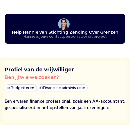
j
n
e
n
d
Help Hannie van Stichting Zending Over Grenzen
e
Hannie is jouw contactpersoon voor dit project
a
r
m
o
e
Profiel van de vrijwilliger
d
Ben jij wie we zoeken?
e
,
👀
Budgetteren
💴
Financiële administratie
s
o
Een ervaren finance professional, zoals een AA-accountant,
c
gespecialiseerd in het opstellen van jaarrekeningen.
i
a
l
e