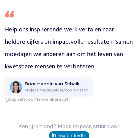
u
i
t
s
Help ons inspirerende werk vertalen naar 
l
u
heldere cijfers en impactvolle resultaten. Samen 
i
moedigen we anderen aan om het leven van 
t
i
kwetsbare mensen te verbeteren.
n
g
e
Door Hannie van Schaik
n
Project medewerker/coördinator
d
Geplaatst op 14 november 2024
i
s
c
r
Ken jij iemand? Maak impact, stuur door:
i
m
Via LinkedIn