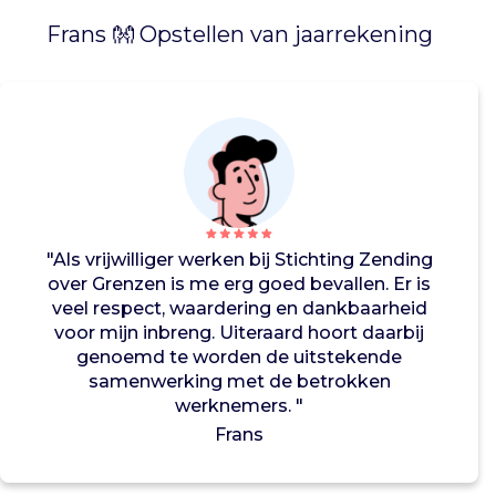
o
Frans 👐 Opstellen van jaarrekening
s
t
-
E
u
r
o
p
a
"Als vrijwilliger werken bij Stichting Zending
.
over Grenzen is me erg goed bevallen. Er is
H
veel respect, waardering en dankbaarheid
e
voor mijn inbreng. Uiteraard hoort daarbij
t
genoemd te worden de uitstekende
m
samenwerking met de betrokken
a
werknemers. "
a
k
Frans
t
h