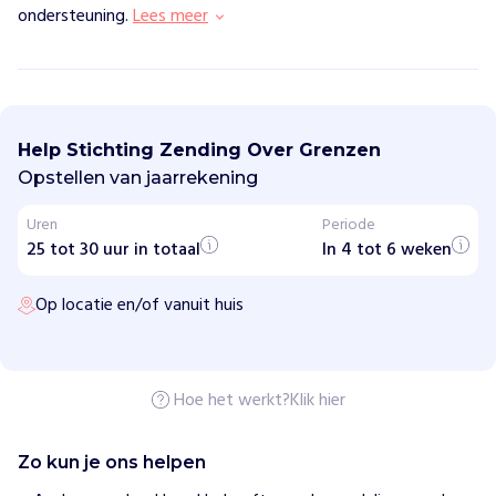
ondersteuning.
Lees meer
S
t
i
Help Stichting Zending Over Grenzen
c
h
Opstellen van jaarrekening
t
i
Uren
Periode
n
25 tot 30 uur in totaal
g
In 4 tot 6 weken
Z
e
Op locatie en/of vanuit huis
n
d
i
n
g
O
Hoe het werkt?
Klik hier
v
e
r
Zo kun je ons helpen
G
r