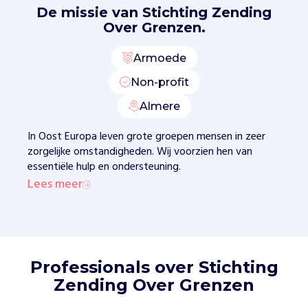
f
De missie van
Stichting Zending
e
Over Grenzen.
i
t
Armoede
v
o
Non-profit
o
Almere
r
v
In Oost Europa leven grote groepen mensen in zeer
e
zorgelijke omstandigheden. Wij voorzien hen van
e
essentiële hulp en ondersteuning.
l
Lees meer
m
e
n
s
e
n
Professionals over Stichting
i
Zending Over Grenzen
n
O