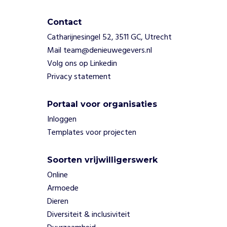
i
n
d
Contact
e
Catharijnesingel 52, 3511 GC, Utrecht
r
Mail team@denieuwegevers.nl
e
Volg ons op Linkedin
n
Privacy statement
g
r
o
Portaal voor organisaties
e
Inloggen
i
Templates voor projecten
e
n
o
Soorten vrijwilligerswerk
p
Online
z
Armoede
o
n
Dieren
d
Diversiteit & inclusiviteit
e