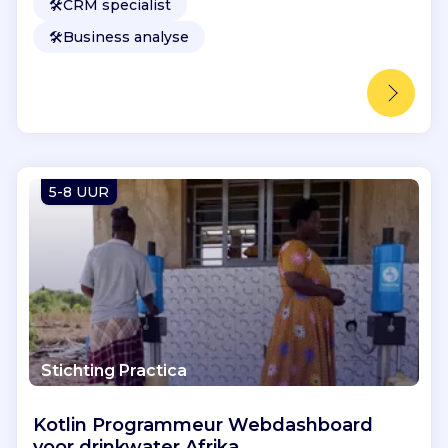
🛠️
CRM specialist
🛠️
Business analyse
5-8 UUR
Stichting Practica
Kotlin Programmeur Webdashboard
voor drinkwater Afrika