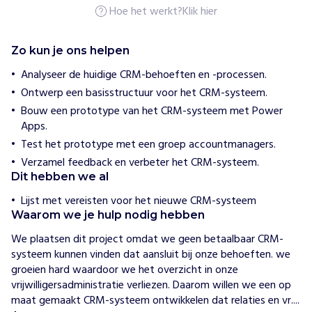
U
Hoe het werkt?
Klik hier
t
r
e
Zo kun je ons helpen
c
h
Analyseer de huidige CRM-behoeften en -processen.
t
Ontwerp een basisstructuur voor het CRM-systeem.
Bouw een prototype van het CRM-systeem met Power
Lees
Apps.
meer
Test het prototype met een groep accountmanagers.
Verzamel feedback en verbeter het CRM-systeem.
Dit hebben we al
Lijst met vereisten voor het nieuwe CRM-systeem
Waarom we je hulp nodig hebben
We plaatsen dit project omdat we geen betaalbaar CRM-
systeem kunnen vinden dat aansluit bij onze behoeften. we 
groeien hard waardoor we het overzicht in onze 
vrijwilligersadministratie verliezen. Daarom willen we een op 
maat gemaakt CRM-systeem ontwikkelen dat relaties en vr....