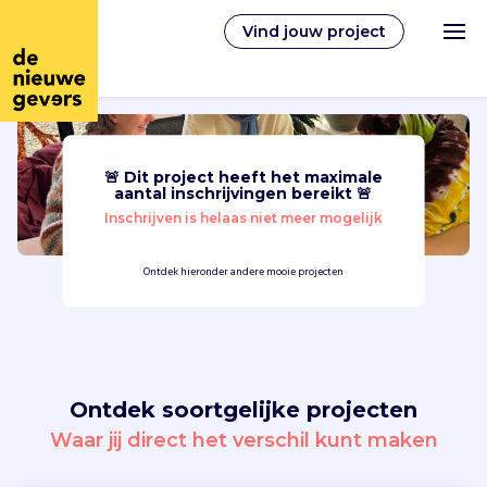
Vind jouw project
🚨 Dit project heeft het maximale
Nederlands
aantal inschrijvingen bereikt 🚨
Inschrijven is helaas niet meer mogelijk
Vrijwilligerswerk
Ontdek hieronder andere mooie projecten
Vrijwilligers vinden
Over ons
Ontdek soortgelijke projecten
Inloggen
Waar jij direct het verschil kunt maken