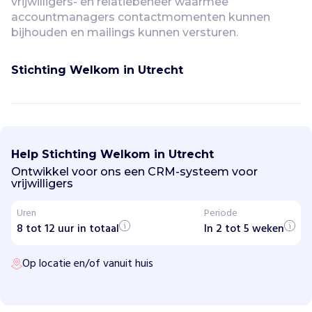
vrijwilligers- en relatiebeheer waarmee 
accountmanagers contactmomenten kunnen 
bijhouden en mailings kunnen versturen.
Stichting Welkom in Utrecht
S
t
i
Help Stichting Welkom in Utrecht
c
h
Ontwikkel voor ons een CRM-systeem voor
t
vrijwilligers
i
n
Uren
Periode
g
8 tot 12 uur in totaal
W
In 2 tot 5 weken
e
l
Op locatie en/of vanuit huis
k
o
m
i
n