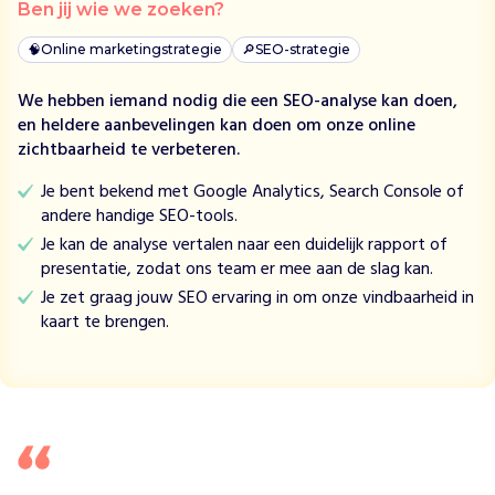
Ben jij wie we zoeken?
l
e
🧠
Online marketingstrategie
🔎
SEO-strategie
i
d
We hebben iemand nodig die een SEO-analyse kan doen,
t
en heldere aanbevelingen kan doen om onze online
g
zichtbaarheid te verbeteren.
e
Je bent bekend met Google Analytics, Search Console of
v
andere handige SEO-tools.
l
u
Je kan de analyse vertalen naar een duidelijk rapport of
c
presentatie, zodat ons team er mee aan de slag kan.
h
Je zet graag jouw SEO ervaring in om onze vindbaarheid in
t
kaart te brengen.
e
s
t
u
d
e
n