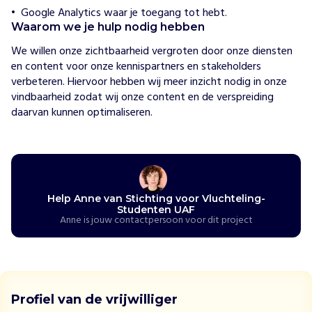
Google Analytics waar je toegang tot hebt.
H
Waarom we je hulp nodig hebben
o
e
We willen onze zichtbaarheid vergroten door onze diensten 
w
en content voor onze kennispartners en stakeholders 
i
verbeteren. Hiervoor hebben wij meer inzicht nodig in onze 
j
vindbaarheid zodat wij onze content en de verspreiding 
h
e
daarvan kunnen optimaliseren. 
l
p
e
n
H
e
Help Anne van Stichting voor Vluchteling-
t
Studenten UAF
U
Anne is jouw contactpersoon voor dit project
A
F
b
e
g
Profiel van de vrijwilliger
e