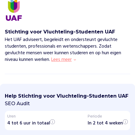
Stichting voor Vluchteling-Studenten UAF
Het UAF adviseert, begeleidt en ondersteunt gevluchte
studenten, professionals en wetenschappers. Zodat
gevluchte mensen weer kunnen studeren en op hun eigen
niveau kunnen werken.
Lees meer
S
t
i
Help Stichting voor Vluchteling-Studenten UAF
c
h
SEO Audit
t
i
Uren
Periode
n
4 tot 6 uur in totaal
g
In 2 tot 4 weken
v
o