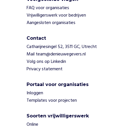
e
FAQ voor organisaties
r
Vrijwilligerswerk voor bedrijven
e
Aangesloten organisaties
n
z
e
Contact
h
Catharijnesingel 52, 3511 GC, Utrecht
e
Mail team@denieuwegevers.nl
t
e
Volg ons op Linkedin
m
Privacy statement
p
o
Portaal voor organisaties
w
e
Inloggen
r
Templates voor projecten
m
e
Soorten vrijwilligerswerk
n
t
Online