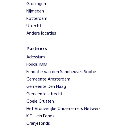
r
Groningen
K
Nijmegen
r
Rotterdam
a
c
Utrecht
h
Andere locaties
t
'
Partners
v
o
Adessium
o
Fonds 1818
r
Fundatie van den Sandheuvel, Sobbe
v
Gemeente Amsterdam
r
Gemeente Den Haag
o
u
Gemeente Utrecht
w
Goeie Grutten
e
Het Vrouwelijke Ondernemers Netwerk
n
K.F. Hein Fonds
.
Oranjefonds
O