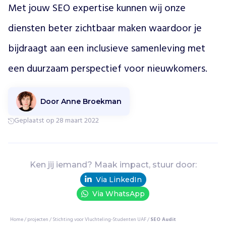
t
Met jouw SEO expertise kunnen wij onze 
e
diensten beter zichtbaar maken waardoor je 
n
e
bijdraagt aan een inclusieve samenleving met 
n
p
een duurzaam perspectief voor nieuwkomers. 
r
o
f
Door Anne Broekman
e
s
Geplaatst op 28 maart 2022
s
i
o
n
Ken jij iemand? Maak impact, stuur door:
a
Via LinkedIn
l
s
Via WhatsApp
m
e
Home
/
projecten
/
Stichting voor Vluchteling-Studenten UAF
/
SEO Audit