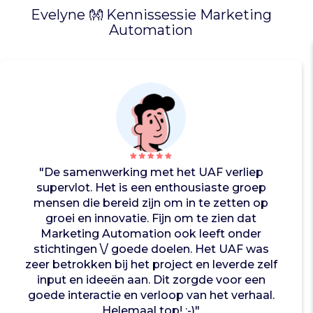
ë
Evelyne 👐 Kennissessie Marketing
l
Automation
e
s
t
e
u
n
a
a
n
"De samenwerking met het UAF verliep
v
supervlot. Het is een enthousiaste groep
l
mensen die bereid zijn om in te zetten op
u
groei en innovatie. Fijn om te zien dat
c
Marketing Automation ook leeft onder
h
stichtingen \/ goede doelen. Het UAF was
t
zeer betrokken bij het project en leverde zelf
e
input en ideeën aan. Dit zorgde voor een
l
goede interactie en verloop van het verhaal.
i
Helemaal top! :-)"