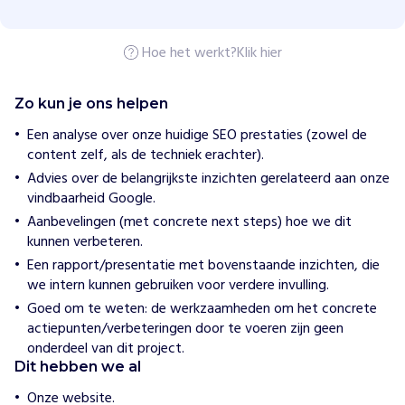
o
r
V
Hoe het werkt?
Klik hier
l
u
c
h
Zo kun je ons helpen
t
e
Een analyse over onze huidige SEO prestaties (zowel de
l
content zelf, als de techniek erachter).
i
Advies over de belangrijkste inzichten gerelateerd aan onze
n
g
vindbaarheid Google.
-
Aanbevelingen (met concrete next steps) hoe we dit
S
t
kunnen verbeteren.
u
Een rapport/presentatie met bovenstaande inzichten, die
d
we intern kunnen gebruiken voor verdere invulling.
e
n
Goed om te weten: de werkzaamheden om het concrete
t
actiepunten/verbeteringen door te voeren zijn geen
e
onderdeel van dit project.
n
U
Dit hebben we al
A
F
Onze website.