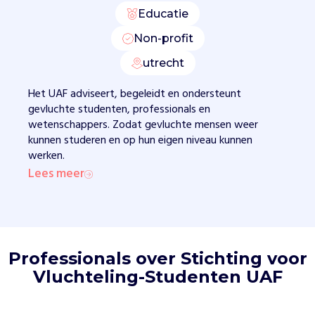
e
Educatie
n
Non-profit
.
Z
utrecht
o
b
Het UAF adviseert, begeleidt en ondersteunt
i
gevluchte studenten, professionals en
e
wetenschappers. Zodat gevluchte mensen weer
d
kunnen studeren en op hun eigen niveau kunnen
e
werken.
n
Lees meer
z
e
f
i
n
Professionals over Stichting voor
a
Vluchteling-Studenten UAF
n
c
i