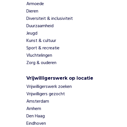
t
Armoede
r
Dieren
a
Diversiteit & inclusiviteit
j
Duurzaamheid
e
Jeugd
c
t
Kunst & cultuur
'
Sport & recreatie
V
Vluchtelingen
a
Zorg & ouderen
n
V
l
Vrijwilligerswerk op locatie
u
Vrijwilligerswerk zoeken
c
Vrijwilligers gezocht
h
Amsterdam
t
n
Arnhem
a
Den Haag
a
Eindhoven