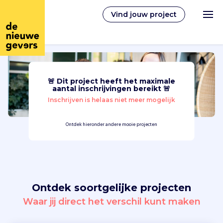
Vind jouw project
🚨 Dit project heeft het maximale
Nederlands
aantal inschrijvingen bereikt 🚨
Inschrijven is helaas niet meer mogelijk
Vrijwilligerswerk
Ontdek hieronder andere mooie projecten
Vrijwilligers vinden
Over ons
Ontdek soortgelijke projecten
Inloggen
Waar jij direct het verschil kunt maken