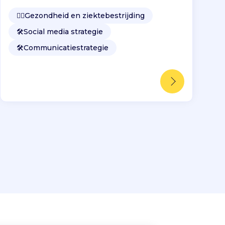
👩‍⚕️
Gezondheid en ziektebestrijding
🛠️
Social media strategie
🛠️
Communicatiestrategie