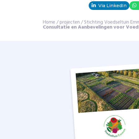
e
Via LinkedIn
r
k
Home
e
/
projecten
/
Stichting Voedseltuin E
Consultatie en Aanbevelingen voor Voed
n
,
k
e
n
n
i
s
t
e
d
e
l
e
n
e
n