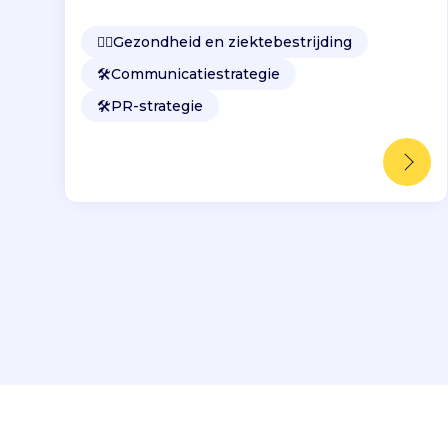
👩‍⚕️
Gezondheid en ziektebestrijding
🛠️
Communicatiestrategie
🛠️
PR-strategie