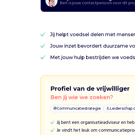
Bert is jouw contactpersoon voor dit pro
H
o
e
w
i
j
Jij helpt voedsel delen met mense
h
e
Jouw inzet bevordert duurzame v
l
p
Met jouw hulp bestrijden we voed
e
n
W
e
b
Profiel van de vrijwilliger
i
Ben jij wie we zoeken?
e
d
🧭
Communicatiestrategie
💪
Leiderschap 
e
n
Jij bent een organisatieadviseur en he
m
Je vindt het leuk om communicatiepro
e