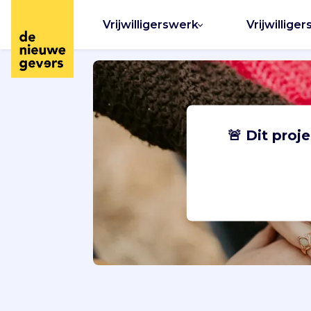
Vrijwilligerswerk
Vrijwilliger
🚨 Dit proj