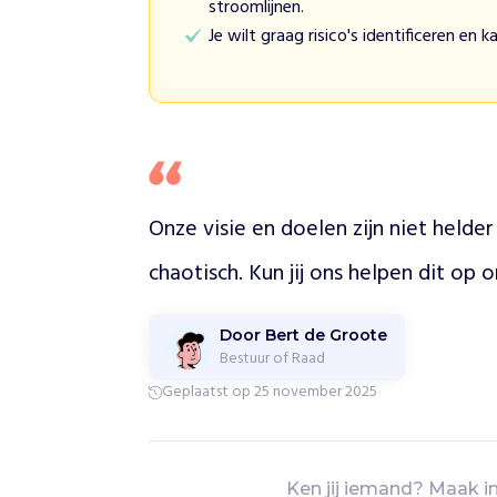
stroomlijnen.
n
Je wilt graag risico's identificeren en 
s
e
n
d
e
k
a
n
Onze visie en doelen zijn niet helder 
s
o
chaotisch. Kun jij ons helpen dit op o
m
s
a
Door Bert de Groote
m
Bestuur of Raad
e
Geplaatst op 25 november 2025
n
t
e
w
Ken jij iemand? Maak i