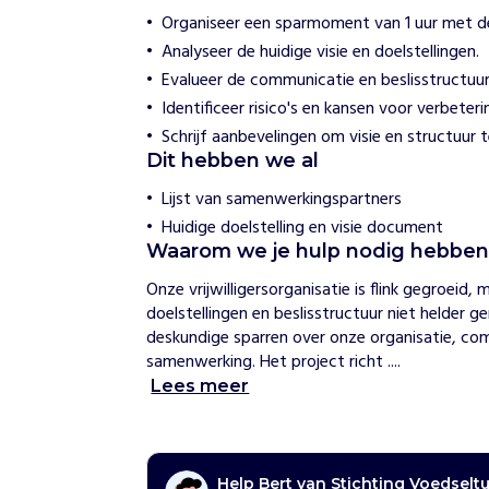
i
Organiseer een sparmoment van 1 uur met de
c
Analyseer de huidige visie en doelstellingen.
h
t
Evalueer de communicatie en beslisstructuur
i
Identificeer risico's en kansen voor verbeteri
n
g
Schrijf aanbevelingen om visie en structuur 
V
Dit hebben we al
o
e
Lijst van samenwerkingspartners
d
Huidige doelstelling en visie document
s
Waarom we je hulp nodig hebbe
e
l
Onze vrijwilligersorganisatie is flink gegroeid,
t
doelstellingen en beslisstructuur niet helder g
u
deskundige sparren over onze organisatie, commu
i
samenwerking. Het project richt ....
n
E
Lees meer
m
m
e
n
Help Bert van Stichting Voedsel