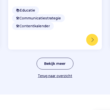
📚
Educatie
🛠️
Communicatiestrategie
🛠️
Contentkalender
Bekijk meer
Terug naar overzicht