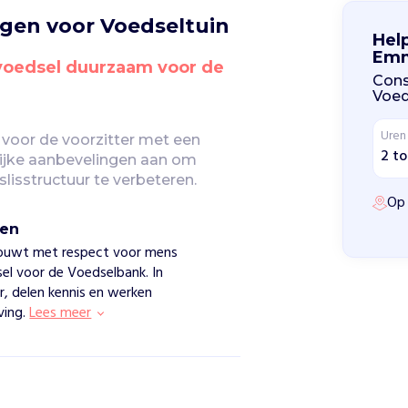
ngen voor Voedseltuin
Hel
Em
voedsel duurzaam voor de 
Cons
Voed
Uren
voor de voorzitter met een 
2 to
lijke aanbevelingen aan om 
slisstructuur te verbeteren.
Op 
men
bouwt met respect voor mens
el voor de Voedselbank. In
, delen kennis en werken
ving.
Lees meer