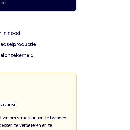
ject
n in nood
oedselproductie
selonzekerheid
coaching
bt zin om structuur aan te brengen.
cessen te verbeteren en te