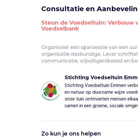
Consultatie en Aanbeveli
Steun de Voedseltuin: Verbouw 
Voedselbank
Organiseer een sparsessie van een uur 
organisatie deskundige. Lever schrifte
communicatie, vrijwilligersbeleid en be
Stichting Voedseltuin Em
Stichting Voedseltuin Emmen ver
en natuur op duurzame wijze voeds
onze tuin ontmoeten mensen elkaar
samen in een groene, sociale omge
S
Zo kun je ons helpen
t