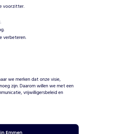
 voorzitter.
.
ng.
te verbeteren.
n
 maar we merken dat onze visie, 
enoeg zijn. Daarom willen we met een 
nicatie, vrijwilligersbeleid en 
tuin Emmen