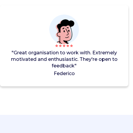
e
i
l
i
g
h
e
i
d
"Great organisation to work with. Extremely
.
motivated and enthusiastic. They're open to
M
feedback"
a
Federico
a
r
a
l
t
i
j
d
m