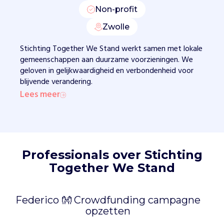
c
Non-profit
h
e
Zwolle
z
Stichting Together We Stand werkt samen met lokale
o
gemeenschappen aan duurzame voorzieningen. We
r
geloven in gelijkwaardigheid en verbondenheid voor
g
blijvende verandering.
,
Lees meer
o
n
d
e
r
w
Professionals over Stichting
i
Together We Stand
j
s
e
Federico 👐 Crowdfunding campagne
n
opzetten
v