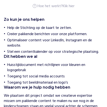
e
r
Hoe het werkt?
Klik hier
W
e
S
Zo kun je ons helpen
t
a
Help de Stichting op de kaart te zetten.
n
Creëer pakkende berichten voor onze platformen.
d
Optimaliseer content voor LinkedIn, Instagram en de
website.
H
o
Stel een contentkalender op voor strategische plaatsing.
e
Dit hebben we al
w
i
Huisstijldocument met richtlijnen voor kleuren en
j
logogebruik
h
e
Toegang tot social media accounts
l
Toegang tot beeldmateriaal en logo's
p
e
Waarom we je hulp nodig hebben
n
We plaatsen dit project omdat we creatieve expertise 
W
missen om pakkende content te maken nu we nog in de 
i
kinderschoenen staan en veelal vooral achter de schermen 