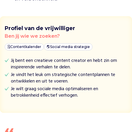
n
d
i
e
Profiel van de vrijwilliger
h
e
Ben jij wie we zoeken?
r
🗓️
Contentkalender
🌎
Social media strategie
s
t
Jij bent een creatieve content creator en hebt zin om
e
inspirerende verhalen te delen.
l
Je vindt het leuk om strategische contentplannen te
e
ontwikkelen en uit te voeren.
n
o
Je wilt graag sociale media optimaliseren en
p
betrokkenheid effectief verhogen.
b
o
u
w
m