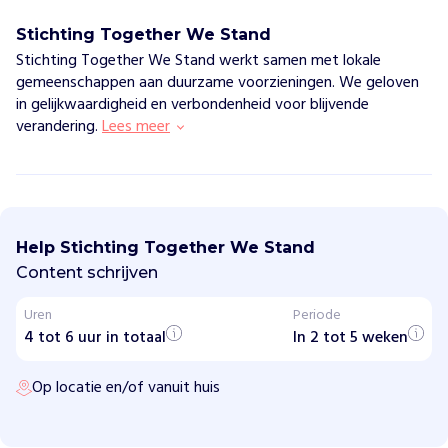
Stichting Together We Stand
Stichting Together We Stand werkt samen met lokale
gemeenschappen aan duurzame voorzieningen. We geloven
in gelijkwaardigheid en verbondenheid voor blijvende
verandering.
Lees meer
S
t
i
Help Stichting Together We Stand
c
h
Content schrijven
t
i
Uren
Periode
n
4 tot 6 uur in totaal
g
In 2 tot 5 weken
T
o
Op locatie en/of vanuit huis
g
e
t
h