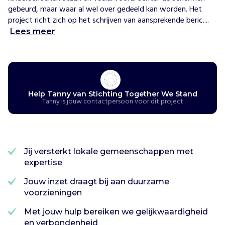
j
gebeurd, maar waar al wel over gedeeld kan worden. Het 
i
project richt zich op het schrijven van aansprekende beric....
n
Lees meer
v
e
s
t
e
r
Help Tanny van Stichting Together We Stand
e
Tanny is jouw contactpersoon voor dit project
n
i
n
p
Jij versterkt lokale gemeenschappen met
r
expertise
o
j
Jouw inzet draagt bij aan duurzame
e
voorzieningen
c
t
Met jouw hulp bereiken we gelijkwaardigheid
e
en verbondenheid