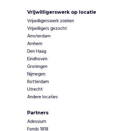
t
.
Vrijwilligerswerk op locatie
Vrijwilligerswerk zoeken
W
a
Vrijwilligers gezocht
a
Amsterdam
r
o
Arnhem
m
Den Haag
Verbetering van
Eindhoven
voedselzekerheid
Groningen
in kwetsbare
Nijmegen
regio’s
Rotterdam
Klimaatadaptatie
via duurzame
Utrecht
landbouw
Andere locaties
Versterking van
lokale economie
Partners
en
Adessium
werkgelegenheid
Fonds 1818
Community-