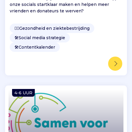
onze socials startklaar maken en helpen meer
vrienden en donateurs te werven?
👩‍⚕️
Gezondheid en ziektebestrijding
🛠️
Social media strategie
🛠️
Contentkalender
4-6 UUR