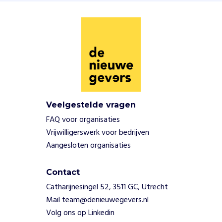
e
t
é
é
n
u
i
t
g
Veelgestelde vragen
a
n
FAQ voor organisaties
g
Vrijwilligerswerk voor bedrijven
s
Aangesloten organisaties
p
u
n
Contact
t
Catharijnesingel 52, 3511 GC, Utrecht
:
Mail team@denieuwegevers.nl
v
Volg ons op Linkedin
e