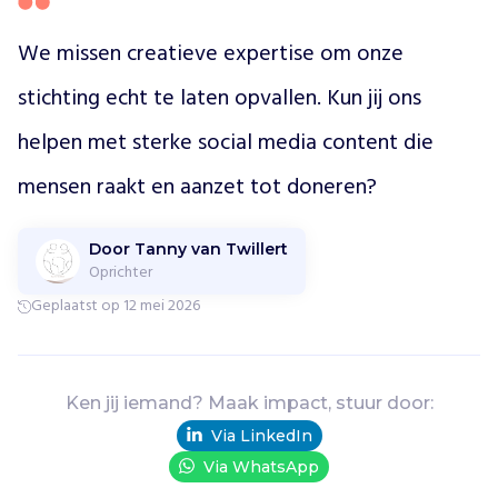
o
g
We missen creatieve expertise om onze 
e
l
stichting echt te laten opvallen. Kun jij ons 
i
j
helpen met sterke social media content die 
k
m
mensen raakt en aanzet tot doneren?
a
k
e
Door Tanny van Twillert
Oprichter
n
.
Geplaatst op 12 mei 2026
D
e
n
k
Ken jij iemand? Maak impact, stuur door:
a
Via LinkedIn
a
Via WhatsApp
n
t