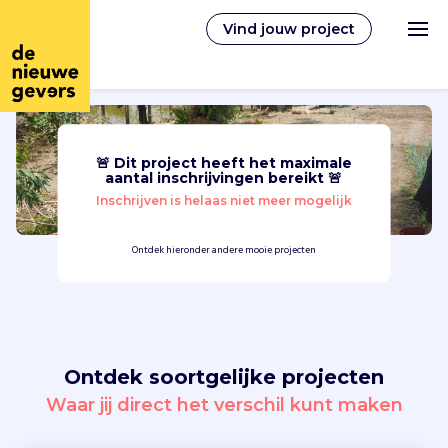
Vind jouw project
🚨 Dit project heeft het maximale
Nederlands
aantal inschrijvingen bereikt 🚨
Inschrijven is helaas niet meer mogelijk
Vrijwilligerswerk
Ontdek hieronder andere mooie projecten
Vrijwilligers vinden
Over ons
Ontdek soortgelijke projecten
Inloggen
Waar jij direct het verschil kunt maken