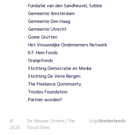
led
Fundatie van den Sandheuvel, Sobbe
ontwikkeling
Gemeente Amsterdam
en lokaal
Gemeente Den Haag
eigenaarschap
Gemeente Utrecht
Toegang tot
Goeie Grutten
waterinfrastructuur
Het Vrouwelijke Ondernemers Netwerk
en resource
management
K.F. Hein Fonds
Bijdrage aan
Oranjefonds
Sustainable
Stichting Democratie en Media
Development
Stichting De Verre Bergen
Goals (SDG’s)
The Freelance Qommunity
Triodos Foundation
W
Partner worden?
i
e
w
e
©
De Nieuwe Gevers | The
Legal
Nederlands
h
e
2026
Good Ones
l