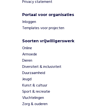
Privacy statement
r
a
n
Portaal voor organisaties
d
Inloggen
e
Templates voor projecten
r
i
n
Soorten vrijwilligerswerk
g
Online
v
Armoede
a
n
Dieren
b
Diversiteit & inclusiviteit
i
Duurzaamheid
n
Jeugd
n
Kunst & cultuur
e
Sport & recreatie
n
u
Vluchtelingen
i
Zorg & ouderen