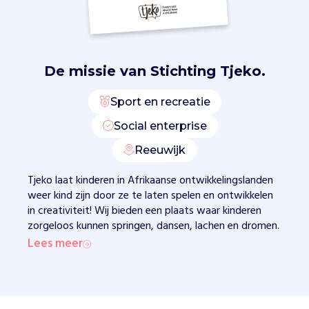
o
p
i
n
k
De missie van
Stichting Tjeko.
i
n
Sport en recreatie
d
e
Social enterprise
r
Reeuwijk
w
e
Tjeko laat kinderen in Afrikaanse ontwikkelingslanden
r
weer kind zijn door ze te laten spelen en ontwikkelen
k
in creativiteit! Wij bieden een plaats waar kinderen
v
zorgeloos kunnen springen, dansen, lachen en dromen.
i
Lees meer
a
d
e
T
j