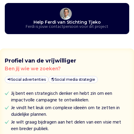
a
n
i
s
Help Ferdi van Stichting Tjeko
Ferdi is jouw contactpersoon voor dit project
e
e
r
t
s
p
Profiel van de vrijwilliger
e
Ben jij wie we zoeken?
e
l
📢
Social advertenties
🌎
Social media strategie
s
e
Jij bent een strategisch denker en hebt zin om een
s
impactvolle campagne te ontwikkelen.
c
Je vindt het leuk om complexe ideeën om te zetten in
h
duidelijke plannen.
o
Je wilt graag bijdragen aan het delen van een visie met
o
een breder publiek.
l