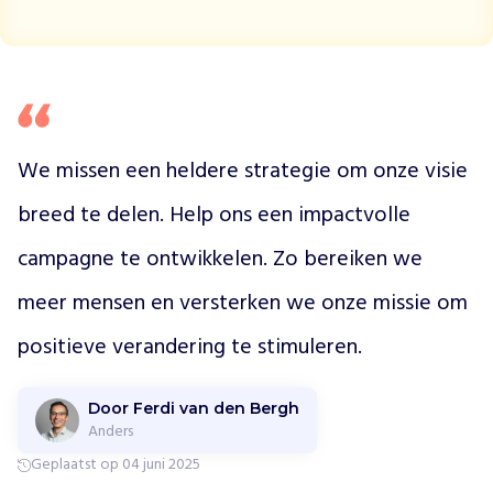
p
r
o
g
r
a
m
We missen een heldere strategie om onze visie 
m
breed te delen. Help ons een impactvolle 
a
'
campagne te ontwikkelen. Zo bereiken we 
s
i
meer mensen en versterken we onze missie om 
n
U
positieve verandering te stimuleren.
g
a
n
Door Ferdi van den Bergh
d
Anders
a
Geplaatst op 04 juni 2025
,