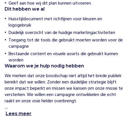
Geef aan hoe wij dit plan kunnen uitvoeren.
p
Dit hebben we al
e
n
Huisstijldocument met richtlijnen voor kleuren en
S
logogebruik
t
Duidelijk overzicht van de huidige marketingactiviteiten
i
Toegang tot de tools die gebruikt moeten worden voor de
c
campagne
h
t
Bestaande content en visuele assets die gebruikt kunnen
i
worden
n
Waarom we je hulp nodig hebben
g
We merken dat onze boodschap niet altijd het brede publiek 
T
bereikt dat we willen. Zonder een duidelijke strategie blijft 
j
onze impact beperkt en missen we kansen om onze missie te 
e
versterken. We willen een campagne ontwikkelen die echt 
k
raakt en onze visie helder overbrengt. 

o
....
o
Lees meer
r
g