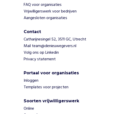
a
FAQ voor organisaties
l
s
Vrijwilligerswerk voor bedrijven
h
Aangesloten organisaties
e
t
Contact
T
j
Catharijnesingel 52, 3511 GC, Utrecht
e
Mail team@denieuwegevers.nl
k
Volg ons op Linkedin
o
Privacy statement
F
u
n
Portaal voor organisaties
V
Inloggen
i
Templates voor projecten
l
l
a
Soorten vrijwilligerswerk
g
Online
e