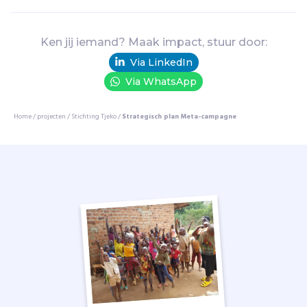
l
e
i
Ken jij iemand? Maak impact, stuur door:
d
Via LinkedIn
t
j
Via WhatsApp
o
n
Home
/
projecten
/
Stichting Tjeko
/
Strategisch plan Meta-campagne
g
v
o
l
w
a
s
s
e
n
e
n