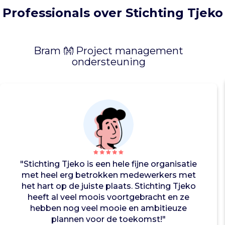
e
Professionals over Stichting Tjeko
k
o
A
Bram 👐 Project management
c
ondersteuning
a
d
e
m
y
e
n
c
r
e
"Stichting Tjeko is een hele fijne organisatie
ë
met heel erg betrokken medewerkers met
e
het hart op de juiste plaats. Stichting Tjeko
r
heeft al veel moois voortgebracht en ze
t
hebben nog veel mooie en ambitieuze
v
plannen voor de toekomst!"