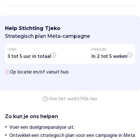
S
t
i
Help Stichting Tjeko
c
h
Strategisch plan Meta-campagne
t
i
Uren
Periode
n
3 tot 5 uur in totaal
g
In 2 tot 5 weken
T
j
Op locatie en/of vanuit huis
e
k
o
H
Hoe het werkt?
Klik hier
o
e
w
Zo kun je ons helpen
i
j
Voer een doelgroepanalyse uit.
h
Ontwikkel een strategisch plan voor een campagne in Meta
e
l