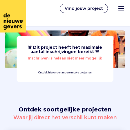
Vind jouw project
🚨 Dit project heeft het maximale
Nederlands
aantal inschrijvingen bereikt 🚨
Inschrijven is helaas niet meer mogelijk
Vrijwilligerswerk
Ontdek hieronder andere mooie projecten
Vrijwilligers vinden
Over ons
Ontdek soortgelijke projecten
Inloggen
Waar jij direct het verschil kunt maken