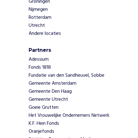
Groningen
k
a
Nijmegen
n
Rotterdam
s
Utrecht
o
Andere locaties
m
t
e
Partners
l
Adessium
a
Fonds 1818
c
Fundatie van den Sandheuvel, Sobbe
h
e
Gemeente Amsterdam
n
Gemeente Den Haag
,
Gemeente Utrecht
s
Goeie Grutten
p
Het Vrouwelijke Ondernemers Netwerk
e
K.F. Hein Fonds
l
e
Oranjefonds
n