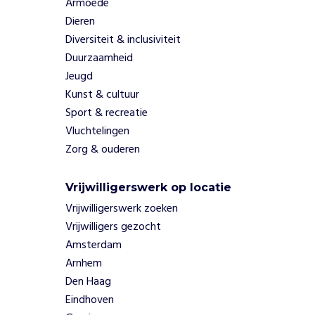
Armoede
.
Dieren
Z
Diversiteit & inclusiviteit
o
g
Duurzaamheid
e
Jeugd
v
Kunst & cultuur
e
Sport & recreatie
n
Vluchtelingen
z
e
Zorg & ouderen
k
i
Vrijwilligerswerk op locatie
n
Vrijwilligerswerk zoeken
d
e
Vrijwilligers gezocht
r
Amsterdam
e
Arnhem
n
Den Haag
d
Eindhoven
e