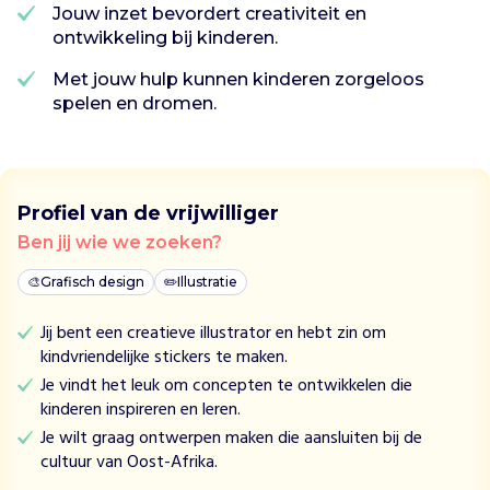
p
Jouw inzet bevordert creativiteit en
e
ontwikkeling bij kinderen.
e
l
Met jouw hulp kunnen kinderen zorgeloos
s
spelen en dromen.
e
s
c
h
Profiel van de vrijwilliger
o
o
Ben jij wie we zoeken?
l
🎨
Grafisch design
✏️
Illustratie
p
r
Jij bent een creatieve illustrator en hebt zin om
o
kindvriendelijke stickers te maken.
g
Je vindt het leuk om concepten te ontwikkelen die
r
kinderen inspireren en leren.
a
m
Je wilt graag ontwerpen maken die aansluiten bij de
m
cultuur van Oost-Afrika.
a