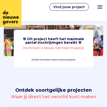
Vind jouw project
🚨 Dit project heeft het maximale
Nederlands
aantal inschrijvingen bereikt 🚨
Inschrijven is helaas niet meer mogelijk
Vrijwilligerswerk
Ontdek hieronder andere mooie projecten
Vrijwilligers vinden
Over ons
Ontdek soortgelijke projecten
Inloggen
Waar jij direct het verschil kunt maken