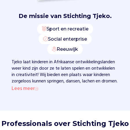
r
w
e
De missie van
Stichting Tjeko.
r
k
Sport en recreatie
v
i
Social enterprise
a
Reeuwijk
d
e
Tjeko laat kinderen in Afrikaanse ontwikkelingslanden
T
weer kind zijn door ze te laten spelen en ontwikkelen
j
in creativiteit! Wij bieden een plaats waar kinderen
e
zorgeloos kunnen springen, dansen, lachen en dromen.
k
Lees meer
o
A
c
a
d
e
Professionals over Stichting Tjeko
m