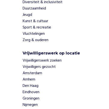
Diversiteit & inclusiviteit
e
k
Duurzaamheid
i
Jeugd
n
Kunst & cultuur
d
Sport & recreatie
e
Vluchtelingen
r
Zorg & ouderen
e
n
d
Vrijwilligerswerk op locatie
e
Vrijwilligerswerk zoeken
k
Vrijwilligers gezocht
a
n
Amsterdam
s
Arnhem
o
Den Haag
m
Eindhoven
t
Groningen
e
l
Nijmegen