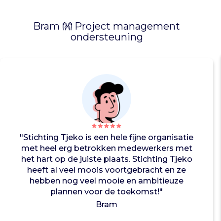
y
e
Bram 👐 Project management
n
ondersteuning
c
r
e
ë
e
r
t
v
e
i
"Stichting Tjeko is een hele fijne organisatie
l
met heel erg betrokken medewerkers met
i
het hart op de juiste plaats. Stichting Tjeko
g
heeft al veel moois voortgebracht en ze
e
hebben nog veel mooie en ambitieuze
s
plannen voor de toekomst!"
p
Bram
e