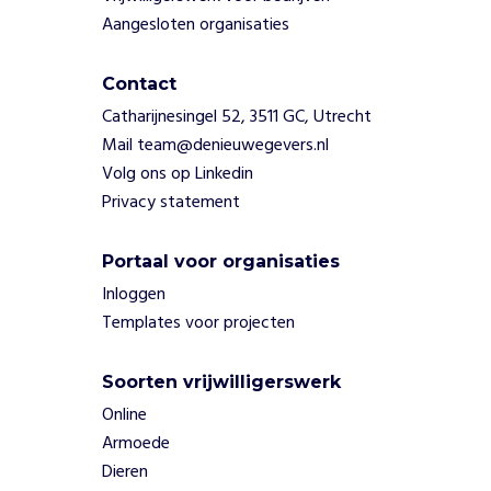
o
Aangesloten organisaties
F
u
Contact
n
Catharijnesingel 52, 3511 GC, Utrecht
V
i
Mail team@denieuwegevers.nl
l
Volg ons op Linkedin
l
Privacy statement
a
g
e
Portaal voor organisaties
.
Inloggen
Z
Templates voor projecten
o
g
e
Soorten vrijwilligerswerk
v
Online
e
Armoede
n
Dieren
z