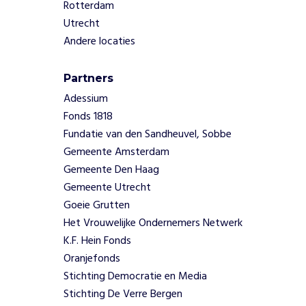
a
Rotterdam
c
Utrecht
h
Andere locaties
e
n
,
Partners
s
Adessium
p
Fonds 1818
e
Fundatie van den Sandheuvel, Sobbe
l
Gemeente Amsterdam
e
n
Gemeente Den Haag
e
Gemeente Utrecht
n
Goeie Grutten
z
Het Vrouwelijke Ondernemers Netwerk
i
K.F. Hein Fonds
c
h
Oranjefonds
c
Stichting Democratie en Media
r
Stichting De Verre Bergen
e