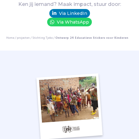
v
Ken jij iemand? Maak impact, stuur door:
o
Via LinkedIn
l
w
Via WhatsApp
a
s
Home
/
projecten
/
Stichting Tjeko
/
Ontwerp 24 Educatieve Stickers voor Kinderen
s
e
n
e
n
o
p
i
n
k
i
n
d
e