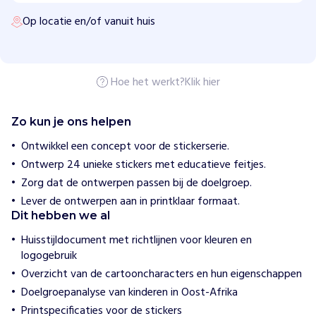
j
Op locatie en/of vanuit huis
e
k
o
H
Hoe het werkt?
Klik hier
o
e
w
Zo kun je ons helpen
i
j
Ontwikkel een concept voor de stickerserie.
h
Ontwerp 24 unieke stickers met educatieve feitjes.
e
l
Zorg dat de ontwerpen passen bij de doelgroep.
p
e
Lever de ontwerpen aan in printklaar formaat.
n
Dit hebben we al
S
Huisstijldocument met richtlijnen voor kleuren en
t
logogebruik
i
Overzicht van de cartooncharacters en hun eigenschappen
c
h
Doelgroepanalyse van kinderen in Oost-Afrika
t
Printspecificaties voor de stickers