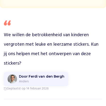
'
s
i
n
U
g
We willen de betrokkenheid van kinderen 
a
n
vergroten met leuke en leerzame stickers. Kun 
d
a
jij ons helpen met het ontwerpen van deze 
,
l
stickers?
e
i
d
Door Ferdi van den Bergh
t
Anders
j
Geplaatst op 14 februari 2026
o
n
g