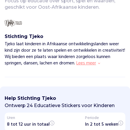
Focus op educatie over sport, spel en waarden, 
geschikt voor Oost-Afrikaanse kinderen.
Stichting Tjeko
Tjeko laat kinderen in Afrikaanse ontwikkelingslanden weer
kind zijn door ze te laten spelen en ontwikkelen in creativiteit!
Wij bieden een plaats waar kinderen zorgeloos kunnen
springen, dansen, lachen en dromen.
Lees meer
S
t
i
Help Stichting Tjeko
c
h
Ontwerp 24 Educatieve Stickers voor Kinderen
t
i
Uren
Periode
n
8 tot 12 uur in totaal
g
In 2 tot 5 weken
T