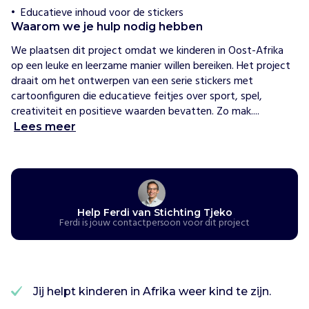
i
Educatieve inhoud voor de stickers
n
Waarom we je hulp nodig hebben
g
We plaatsen dit project omdat we kinderen in Oost-Afrika 
T
op een leuke en leerzame manier willen bereiken. Het project 
j
draait om het ontwerpen van een serie stickers met 
e
cartoonfiguren die educatieve feitjes over sport, spel, 
k
creativiteit en positieve waarden bevatten. Zo mak....
o
o
Lees meer
r
g
a
n
i
Help Ferdi van Stichting Tjeko
s
Ferdi is jouw contactpersoon voor dit project
e
e
r
t
Jij helpt kinderen in Afrika weer kind te zijn.
s