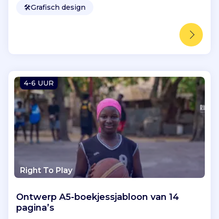
🛠️
Grafisch design
4-6 UUR
Right To Play
Ontwerp A5-boekjessjabloon van 14
pagina’s