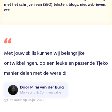
U
met het schrijven van (SEO) teksten, blogs, nieuwsbrieven,
g
etc.
a
n
d
a
,
l
e
i
Met jouw skills kunnen wij belangrijke 
d
t
ontwikkelingen, op een leuke en passende Tjeko 
j
manier delen met de wereld! 
o
n
g
Door Mirai van der Burg
v
Marketing & Communicatie
o
Geplaatst op 06 juli 2022
l
w
a