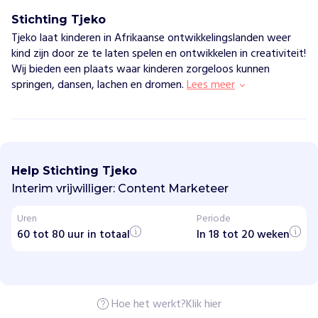
Stichting Tjeko
Tjeko laat kinderen in Afrikaanse ontwikkelingslanden weer
kind zijn door ze te laten spelen en ontwikkelen in creativiteit!
Wij bieden een plaats waar kinderen zorgeloos kunnen
springen, dansen, lachen en dromen.
Lees meer
S
t
i
Help Stichting Tjeko
c
h
Interim vrijwilliger: Content Marketeer
t
i
Uren
Periode
n
60 tot 80 uur in totaal
g
In 18 tot 20 weken
T
j
e
k
o
Hoe het werkt?
Klik hier