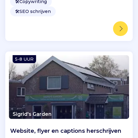
🛠️
Copywriting
🛠️
SEO schrijven
5-8 UUR
Sigrid's Garden
Website, flyer en captions herschrijven