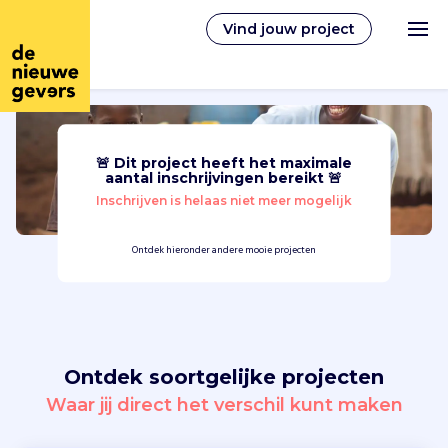
Vind jouw project
🚨 Dit project heeft het maximale
Nederlands
aantal inschrijvingen bereikt 🚨
Inschrijven is helaas niet meer mogelijk
Vrijwilligerswerk
Ontdek hieronder andere mooie projecten
Vrijwilligers vinden
Over ons
Ontdek soortgelijke projecten
Inloggen
Waar jij direct het verschil kunt maken