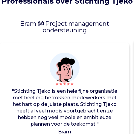
Professionals over Stichting Tjeko
r
e
ë
e
Bram 👐 Project management
r
ondersteuning
t
v
e
i
l
i
g
e
s
"Stichting Tjeko is een hele fijne organisatie
p
met heel erg betrokken medewerkers met
e
het hart op de juiste plaats. Stichting Tjeko
e
heeft al veel moois voortgebracht en ze
l
hebben nog veel mooie en ambitieuze
p
plannen voor de toekomst!"
l
Bram
e