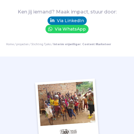
s
s
Ken jij iemand? Maak impact, stuur door:
e
Via LinkedIn
n
Via WhatsApp
e
n
o
Home
/
projecten
/
Stichting Tjeko
/
Interim vrijwilliger: Content Marketeer
p
i
n
k
i
n
d
e
r
w
e
r
k