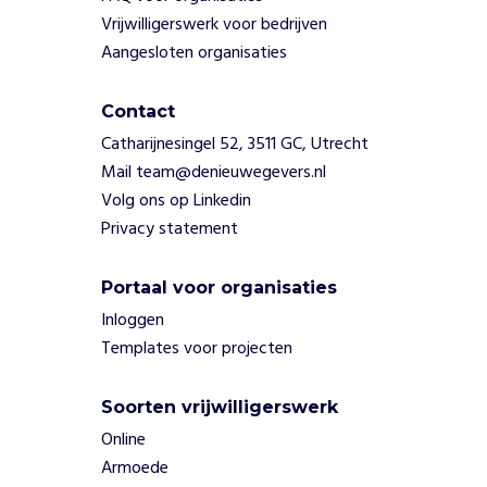
V
Vrijwilligerswerk voor bedrijven
i
Aangesloten organisaties
l
l
a
Contact
g
Catharijnesingel 52, 3511 GC, Utrecht
e
Mail team@denieuwegevers.nl
.
Volg ons op Linkedin
Z
o
Privacy statement
g
e
Portaal voor organisaties
v
Inloggen
e
n
Templates voor projecten
z
e
Soorten vrijwilligerswerk
k
Online
i
n
Armoede