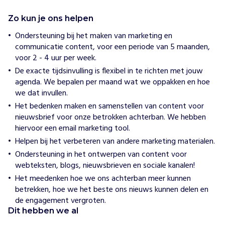
H
o
Zo kun je ons helpen
e
w
Ondersteuning bij het maken van marketing en
i
communicatie content, voor een periode van 5 maanden,
j
voor 2 - 4 uur per week.
h
e
De exacte tijdsinvulling is flexibel in te richten met jouw
l
agenda. We bepalen per maand wat we oppakken en hoe
p
we dat invullen.
e
n
Het bedenken maken en samenstellen van content voor
S
nieuwsbrief voor onze betrokken achterban. We hebben
t
hiervoor een email marketing tool.
i
Helpen bij het verbeteren van andere marketing materialen.
c
Ondersteuning in het ontwerpen van content voor
h
webteksten, blogs, nieuwsbrieven en sociale kanalen!
t
Het meedenken hoe we ons achterban meer kunnen
i
betrekken, hoe we het beste ons nieuws kunnen delen en
n
de engagement vergroten.
g
Dit hebben we al
T