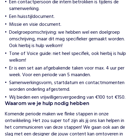
j
Een contactpersoon die intern betrokken is tijdens de
e
samenwerking.
k
Een huisstijldocument.
o
Missie en visie document.
o
Doelgroepomschrijving: we hebben wel een doelgroep
r
omschrijving, maar dit mag specifieker gemaakt worden.
g
Ook hierbij is hulp welkom!
a
n
Tone of Voice guide: niet heel specifiek, ook hierbij is hulp
i
welkom!
s
Er is een set aan afgebakende taken voor max. 4 uur per
e
week. Voor een periode van 5 maanden.
e
Samenwerkingsvorm, startdatum en contactmomenten
r
worden onderling afgestemd.
t
Wij bieden een vrijwilligersvergoeding van €100 tot €150.
s
Waarom we je hulp nodig hebben
p
e
Komende periode maken we flinke stappen in onze 
e
ontwikkeling. Het zou super tof zijn als jij ons kan helpen in 
l
het communiceren van deze stappen! We gaan ook aan de 
s
slag met een designer die jouw content kan omtoveren in 