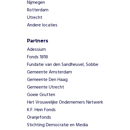
Nijmegen
,
Rotterdam
s
p
Utrecht
e
Andere locaties
l
e
Partners
n
e
Adessium
n
Fonds 1818
z
Fundatie van den Sandheuvel, Sobbe
i
Gemeente Amsterdam
c
Gemeente Den Haag
h
Gemeente Utrecht
c
r
Goeie Grutten
e
Het Vrouwelijke Ondernemers Netwerk
a
K.F. Hein Fonds
t
Oranjefonds
i
Stichting Democratie en Media
e