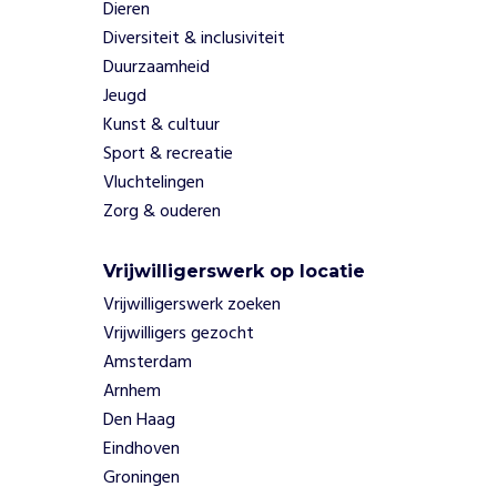
d
Dieren
e
Diversiteit & inclusiviteit
r
Duurzaamheid
e
Jeugd
n
d
Kunst & cultuur
e
Sport & recreatie
k
Vluchtelingen
a
Zorg & ouderen
n
s
o
Vrijwilligerswerk op locatie
m
Vrijwilligerswerk zoeken
t
Vrijwilligers gezocht
e
Amsterdam
l
Arnhem
a
c
Den Haag
h
Eindhoven
e
Groningen
n