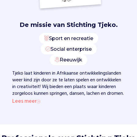
v
i
a
d
De missie van
Stichting Tjeko.
e
T
Sport en recreatie
j
Social enterprise
e
k
Reeuwijk
o
A
Tjeko laat kinderen in Afrikaanse ontwikkelingslanden
c
weer kind zijn door ze te laten spelen en ontwikkelen
a
in creativiteit! Wij bieden een plaats waar kinderen
d
zorgeloos kunnen springen, dansen, lachen en dromen.
e
Lees meer
m
y
e
n
c