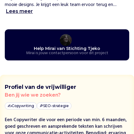
e
mooie designs. Je krijgt een leuk team ervoor terug en....
s
Lees meer
c
h
o
o
l
Help Mirai van Stichting Tjeko
p
Mirai is jouw contactpersoon voor dit project
r
o
g
r
a
Profiel van de vrijwilliger
m
Ben jij wie we zoeken?
m
a
✍️
Copywriting
🔎
SEO-strategie
'
s
Een Copywriter die voor een periode van min. 6 maanden,
i
goed geschreven en aansprekende teksten kan schrijven
n
voor onze communicatie-activiteiten. Benodigd: ervaring