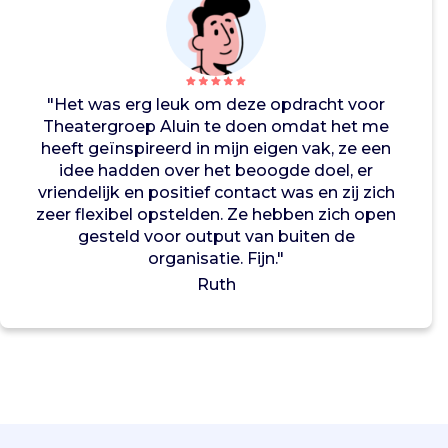
j
d
r
a
g
"Het was erg leuk om deze opdracht voor
e
Theatergroep Aluin te doen omdat het me
l
heeft geïnspireerd in mijn eigen vak, ze een
e
idee hadden over het beoogde doel, er
v
vriendelijk en positief contact was en zij zich
e
zeer flexibel opstelden. Ze hebben zich open
r
gesteld voor output van buiten de
e
organisatie. Fijn."
n
Ruth
a
a
n
e
e
n
r
i