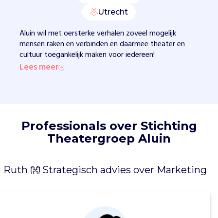
r
Utrecht
e
q
Aluin wil met oersterke verhalen zoveel mogelijk
u
mensen raken en verbinden en daarmee theater en
e
cultuur toegankelijk maken voor iedereen!
e
Lees meer
r
f
e
e
s
t
Professionals over Stichting
e
Theatergroep Aluin
n
,
e
Ruth 👐 Strategisch advies over Marketing
e
n
b
i