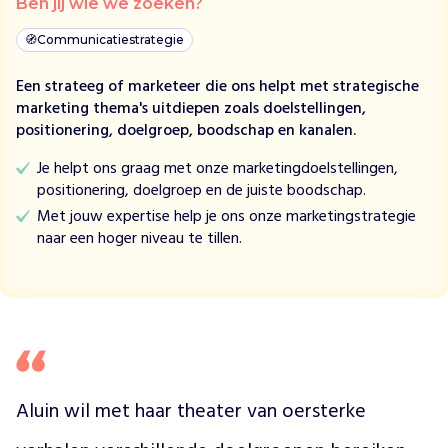
Ben jij wie we zoeken?
l
l
🧭
Communicatiestrategie
e
n
Een strateeg of marketeer die ons helpt met strategische
v
marketing thema's uitdiepen zoals doelstellingen,
a
positionering, doelgroep, boodschap en kanalen.
n
o
Je helpt ons graag met onze marketingdoelstellingen,
e
positionering, doelgroep en de juiste boodschap.
r
Met jouw expertise help je ons onze marketingstrategie
s
naar een hoger niveau te tillen.
t
e
r
k
e
v
e
r
Aluin wil met haar theater van oersterke 
h