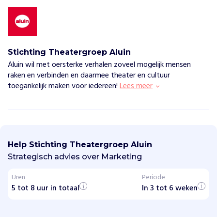
Stichting Theatergroep Aluin
Aluin wil met oersterke verhalen zoveel mogelijk mensen
raken en verbinden en daarmee theater en cultuur
toegankelijk maken voor iedereen!
Lees meer
S
t
i
Help Stichting Theatergroep Aluin
c
h
Strategisch advies over Marketing
t
i
Uren
Periode
n
5 tot 8 uur in totaal
g
In 3 tot 6 weken
T
h
e