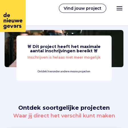
Vind jouw project
🚨 Dit project heeft het maximale
Nederlands
aantal inschrijvingen bereikt 🚨
Inschrijven is helaas niet meer mogelijk
Vrijwilligerswerk
Ontdek hieronder andere mooie projecten
Vrijwilligers vinden
Over ons
Ontdek soortgelijke projecten
Inloggen
Waar jij direct het verschil kunt maken