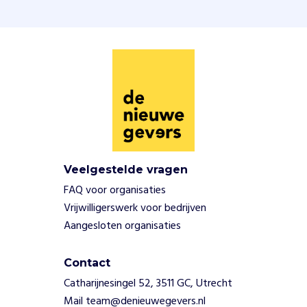
j
k
e
r
e
s
a
m
e
n
l
Veelgestelde vragen
e
FAQ voor organisaties
v
i
Vrijwilligerswerk voor bedrijven
n
Aangesloten organisaties
g
w
Contact
a
a
Catharijnesingel 52, 3511 GC, Utrecht
r
Mail team@denieuwegevers.nl