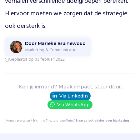
verhalen verschillende doelgroepen bereiken. 
a
l
Hiervoor moeten we zorgen dat de strategie 
e
n
ook oersterk is. 
,
v
a
Door Marieke Bruinewoud
n
Marketing & Communicatie
d
Geplaatst op 03 februari 2022
e
o
u
d
Ken jij iemand? Maak impact, stuur door:
e
Via LinkedIn
G
r
Via WhatsApp
i
e
Home
/
projecten
/
Stichting Theatergroep Aluin
/
Strategisch advies over Marketing
k
e
n