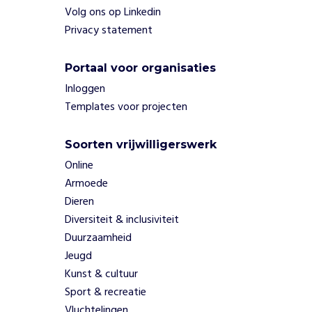
v
Volg ons op Linkedin
e
Privacy statement
r
b
e
Portaal voor organisaties
e
Inloggen
l
Templates voor projecten
d
i
n
Soorten vrijwilligerswerk
g
Online
e
Armoede
n
Dieren
v
e
Diversiteit & inclusiviteit
r
Duurzaamheid
d
Jeugd
i
Kunst & cultuur
e
Sport & recreatie
p
Vluchtelingen
i