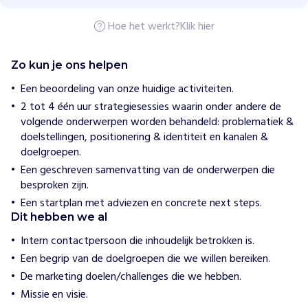
a
t
Hoe het werkt?
Klik hier
e
r
g
r
Zo kun je ons helpen
o
e
Een beoordeling van onze huidige activiteiten.
p
2 tot 4 één uur strategiesessies waarin onder andere de
A
volgende onderwerpen worden behandeld: problematiek &
l
u
doelstellingen, positionering & identiteit en kanalen &
i
doelgroepen.
n
Een geschreven samenvatting van de onderwerpen die
besproken zijn.
H
Een startplan met adviezen en concrete next steps.
o
e
Dit hebben we al
w
i
Intern contactpersoon die inhoudelijk betrokken is.
j
Een begrip van de doelgroepen die we willen bereiken.
h
e
De marketing doelen/challenges die we hebben.
l
Missie en visie.
p
e