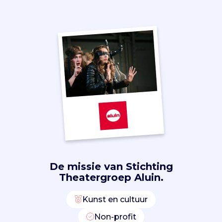
t
o
t
s
t
i
e
k
e
m
e
S
h
a
k
De missie van
Stichting
e
Theatergroep Aluin.
s
p
Kunst en cultuur
e
a
Non-profit