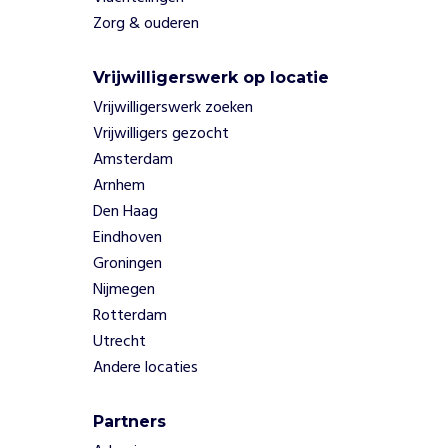
n
Zorg & ouderen
g
e
Vrijwilligerswerk op locatie
e
Vrijwilligerswerk zoeken
n
g
Vrijwilligers gezocht
r
Amsterdam
o
Arnhem
t
Den Haag
e
Eindhoven
r
o
Groningen
l
Nijmegen
s
Rotterdam
p
Utrecht
e
Andere locaties
l
e
n
Partners
.