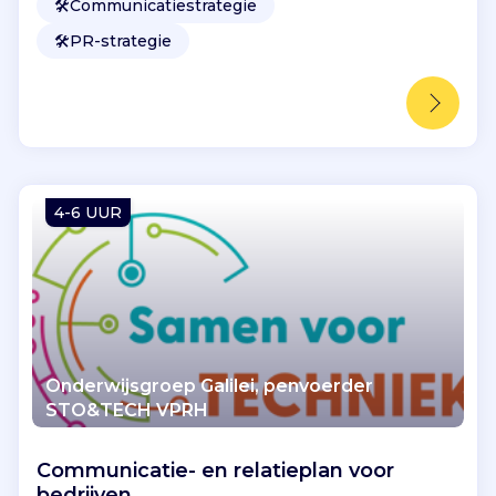
🛠️
Communicatiestrategie
🛠️
PR-strategie
4-6 UUR
Onderwijsgroep Galilei, penvoerder
STO&TECH VPRH
Communicatie- en relatieplan voor
bedrijven