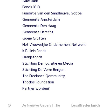
Adessium
O
Fonds 1818
n
Fundatie van den Sandheuvel, Sobbe
z
e
Gemeente Amsterdam
v
Gemeente Den Haag
o
Gemeente Utrecht
o
Goeie Grutten
r
Het Vrouwelijke Ondernemers Netwerk
s
t
K.F. Hein Fonds
e
Oranjefonds
l
Stichting Democratie en Media
l
Stichting De Verre Bergen
i
The Freelance Qommunity
n
Triodos Foundation
g
e
Partner worden?
n
z
i
©
De Nieuwe Gevers | The
Legal
Nederlands