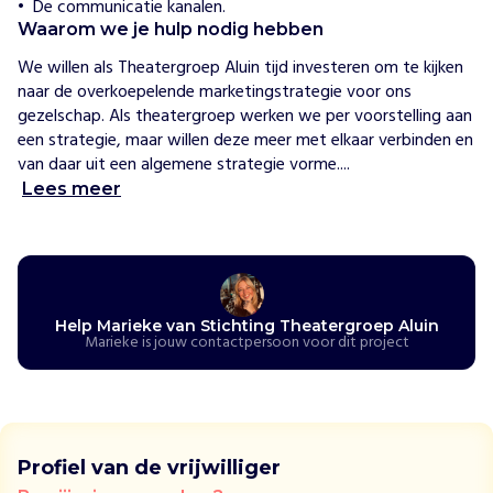
De communicatie kanalen.
n
Waarom we je hulp nodig hebben
A
We willen als Theatergroep Aluin tijd investeren om te kijken 
l
naar de overkoepelende marketingstrategie voor ons 
u
gezelschap. Als theatergroep werken we per voorstelling aan 
i
een strategie, maar willen deze meer met elkaar verbinden en 
n
van daar uit een algemene strategie vorme....
w
i
Lees meer
l
m
e
t
h
Help Marieke van Stichting Theatergroep Aluin
e
Marieke is jouw contactpersoon voor dit project
t
v
e
r
t
Profiel van de vrijwilliger
e