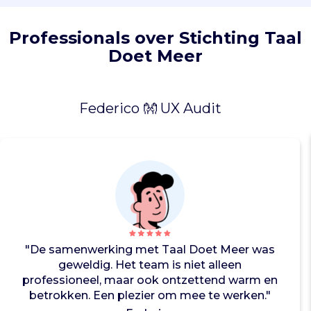
i
s
n
Professionals over Stichting Taal
o
Doet Meer
d
i
g
Federico 👐 UX Audit
o
m
e
e
n
b
a
a
n
t
"De samenwerking met Taal Doet Meer was
e
geweldig. Het team is niet alleen
v
professioneel, maar ook ontzettend warm en
i
betrokken. Een plezier om mee te werken."