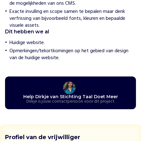
H
de mogelijkheden van ons CMS.
o
Exacte invulling en scope samen te bepalen maar denk
e
w
verfrissing van bijvoorbeeld fonts, kleuren en bepaalde
i
visuele assets.
j
Dit hebben we al
h
e
Huidige website.
l
p
Opmerkingen/tekortkomingen op het gebied van design
e
van de huidige website.
n
T
a
a
l
D
Help Dirkje van Stichting Taal Doet Meer
Dirkje is jouw contactpersoon voor dit project
o
e
t
M
e
e
Profiel van de vrijwilliger