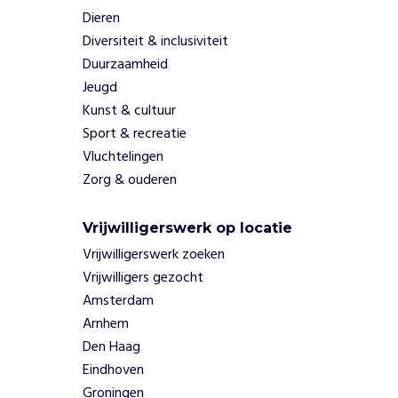
,
Dieren
n
Diversiteit & inclusiviteit
a
a
Duurzaamheid
r
Jeugd
d
Kunst & cultuur
e
Sport & recreatie
h
Vluchtelingen
u
Zorg & ouderen
i
s
a
Vrijwilligerswerk op locatie
r
Vrijwilligerswerk zoeken
t
Vrijwilligers gezocht
s
t
Amsterdam
e
Arnhem
g
Den Haag
a
Eindhoven
a
Groningen
n