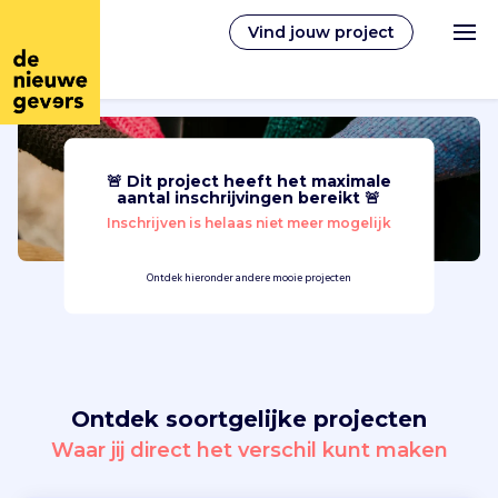
Vind jouw project
🚨 Dit project heeft het maximale
Nederlands
aantal inschrijvingen bereikt 🚨
Inschrijven is helaas niet meer mogelijk
Vrijwilligerswerk
Ontdek hieronder andere mooie projecten
Vrijwilligers vinden
Over ons
Ontdek soortgelijke projecten
Inloggen
Waar jij direct het verschil kunt maken