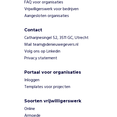
FAQ voor organisaties
a
Vrijwilligerswerk voor bedrijven
n
j
Aangesloten organisaties
e
k
Contact
i
Catharijnesingel 52, 3511 GC, Utrecht
n
d
Mail team@denieuwegevers.nl
e
Volg ons op Linkedin
r
Privacy statement
e
n
t
Portaal voor organisaties
e
Inloggen
p
Templates voor projecten
r
a
t
Soorten vrijwilligerswerk
e
Online
n
Armoede