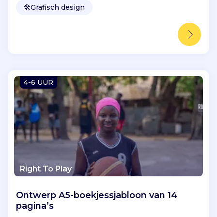
🛠️
Grafisch design
4-6 UUR
Right To Play
Ontwerp A5-boekjessjabloon van 14
pagina’s