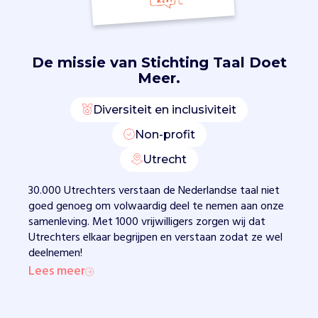
i
j
p
e
De missie van
Stichting Taal Doet
n
Meer.
e
n
Diversiteit en inclusiviteit
v
e
Non-profit
r
Utrecht
s
t
30.000 Utrechters verstaan de Nederlandse taal niet
a
goed genoeg om volwaardig deel te nemen aan onze
a
samenleving. Met 1000 vrijwilligers zorgen wij dat
n
Utrechters elkaar begrijpen en verstaan zodat ze wel
.
deelnemen!
T
Lees meer
a
a
l