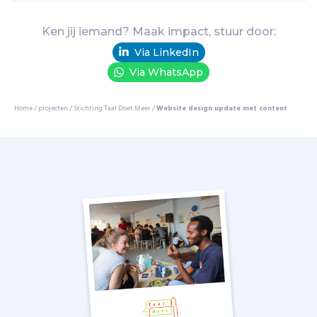
t
U
t
Ken jij iemand? Maak impact, stuur door:
r
Via LinkedIn
e
Via WhatsApp
c
h
t
Home
/
projecten
/
Stichting Taal Doet Meer
/
Website design update met content
e
r
s
e
l
k
a
a
r
b
e
g
r