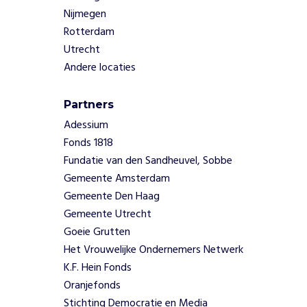
,
Nijmegen
m
Rotterdam
e
Utrecht
t
Andere locaties
e
e
n
Partners
c
Adessium
o
Fonds 1818
m
Fundatie van den Sandheuvel, Sobbe
p
Gemeente Amsterdam
u
t
Gemeente Den Haag
e
Gemeente Utrecht
r
Goeie Grutten
t
Het Vrouwelijke Ondernemers Netwerk
e
K.F. Hein Fonds
w
e
Oranjefonds
r
Stichting Democratie en Media