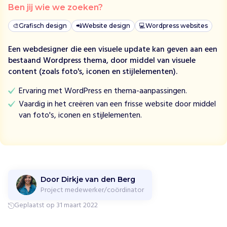
r
Ben jij wie we zoeken?
w
i
🎨
Grafisch design
📲
Website design
💻
Wordpress websites
l
Een webdesigner die een visuele update kan geven aan een
e
bestaand Wordpress thema, door middel van visuele
r
content (zoals foto's, iconen en stijlelementen).
a
a
Ervaring met WordPress en thema-aanpassingen.
n
Vaardig in het creëren van een frisse website door middel
b
van foto's, iconen en stijlelementen.
i
j
d
r
a
g
Door Dirkje van den Berg
e
Project medewerker/coördinator
n
d
Geplaatst op 31 maart 2022
a