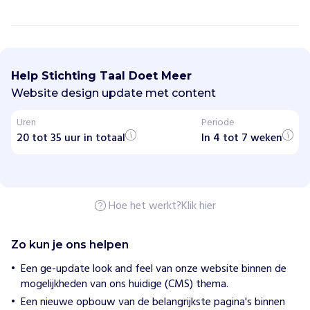
S
t
i
Help Stichting Taal Doet Meer
c
h
Website design update met content
t
i
Uren
Periode
n
20 tot 35 uur in totaal
g
In 4 tot 7 weken
T
a
a
l
D
Hoe het werkt?
Klik hier
o
e
t
M
Zo kun je ons helpen
e
e
Een ge-update look and feel van onze website binnen de
r
mogelijkheden van ons huidige (CMS) thema.
Een nieuwe opbouw van de belangrijkste pagina's binnen