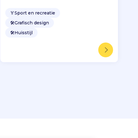
🏅
Sport en recreatie
🛠️
Grafisch design
🛠️
Huisstijl