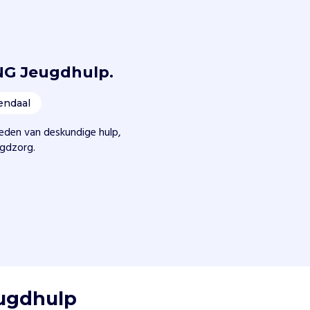
NG Jeugdhulp.
endaal
ieden van deskundige hulp,
ugdzorg.
eugdhulp