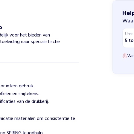
Hel
Waai
p
Uren
elijk voor het bieden van
5 to
oeleiding naar specialistische
Van
or intern gebruik.
fielen en snijtekens.
caties van de drukkerij.
nicatie materialen om consistentie te
ting SPRING Jeugdhulp.