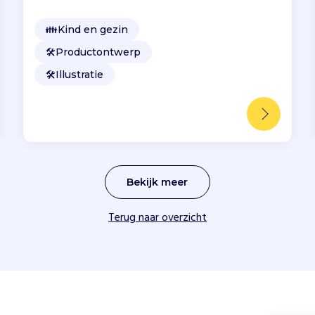
👪
Kind en gezin
🛠️
Productontwerp
🛠️
Illustratie
Bekijk meer
Terug naar overzicht