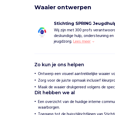
Waaier ontwerpen
Stichting SPRING Jeugdhul
Wij zijn met 300 profs verantwoord
deskundige hulp, ondersteuning en t
jeugdzorg.
Lees meer
S
Zo kun je ons helpen
t
i
Ontwerp een visueel aantrekkelijke waaier vo
c
Zorg voor de juiste opmaak inclusief kleurpro
h
t
Maak de waaier drukgereed volgens de specifi
i
Dit hebben we al
n
g
Een overzicht van de huidige interne commu
S
waarborgen.
P
Toegang tot de huisstijlrichtlijnen van Stich
R