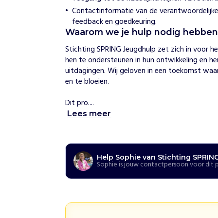
I
Contactinformatie van de verantwoordelijke
N
feedback en goedkeuring.
G
Waarom we je hulp nodig hebbe
J
e
Stichting SPRING Jeugdhulp zet zich in voor he
u
hen te ondersteunen in hun ontwikkeling en hen
g
uitdagingen. Wij geloven in een toekomst waarin
d
en te bloeien.

h
u
l
Dit pro....
p
Lees meer
H
o
e
Help Sophie van Stichting SPRIN
w
Sophie is jouw contactpersoon voor dit 
i
j
h
e
l
p
e