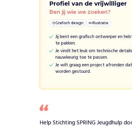
Profiel van de vrijwilliger
n
A
Ben jij wie we zoeken?
l
🎨
Grafisch design
✏️
Illustratie
s
e
Jij bent een grafisch ontwerper en heb
e
te pakken.
n
k
Je vindt het leuk om technische details
i
nauwkeurig toe te passen.
n
Je wilt graag een project afronden dat
d
worden gestuurd.
o
f
g
e
z
i
n
Help Stichting SPRING Jeugdhulp door
d
r