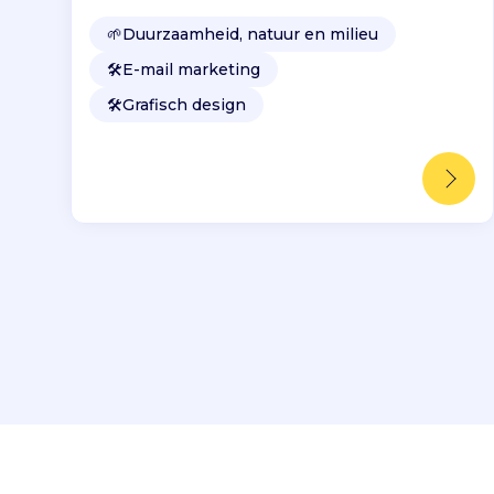
🌱
Duurzaamheid, natuur en milieu
🛠️
E-mail marketing
🛠️
Grafisch design