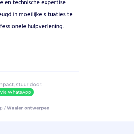
 en technische expertise 
ugd in moeilijke situaties te 
essionele hulpverlening.
mpact, stuur door:
Via WhatsApp
lp
/
Waaier ontwerpen