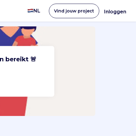
NL
Vind jouw project
Inloggen
n bereikt 🚨