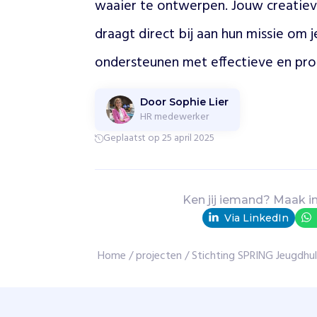
waaier te ontwerpen. Jouw creatieve
e
i
draagt direct bij aan hun missie om je
g
t
ondersteunen met effectieve en prof
v
a
s
Door Sophie Lier
t
HR medewerker
t
Geplaatst op 25 april 2025
e
l
o
p
Ken jij iemand? Maak i
e
Via LinkedIn
n
,
Home
/
projecten
/
Stichting SPRING Jeugdhu
z
o
e
k