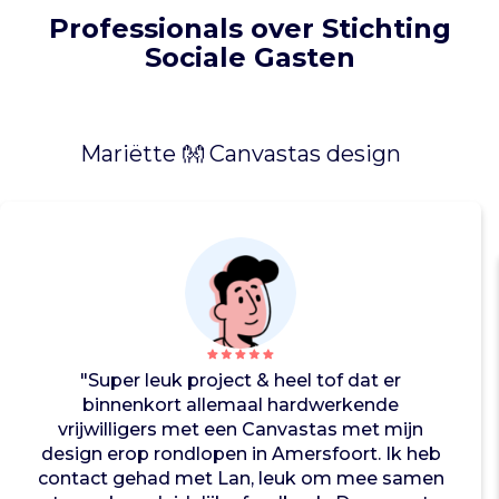
n
Professionals over Stichting
d
a
Sociale Gasten
a
r
b
i
Mariëtte 👐 Canvastas design
j
s
l
u
i
t
e
n
d
"Super leuk project & heel tof dat er
e
binnenkort allemaal hardwerkende
b
vrijwilligers met een Canvastas met mijn
e
design erop rondlopen in Amersfoort. Ik heb
s
contact gehad met Lan, leuk om mee samen
t