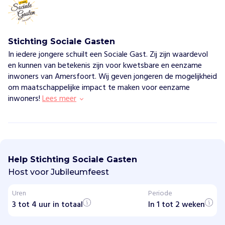
Stichting Sociale Gasten
In iedere jongere schuilt een Sociale Gast. Zij zijn waardevol
en kunnen van betekenis zijn voor kwetsbare en eenzame
inwoners van Amersfoort. Wij geven jongeren de mogelijkheid
om maatschappelijke impact te maken voor eenzame
inwoners!
Lees meer
S
t
i
Help Stichting Sociale Gasten
c
h
Host voor Jubileumfeest
t
i
Uren
Periode
n
3 tot 4 uur in totaal
g
In 1 tot 2 weken
S
o