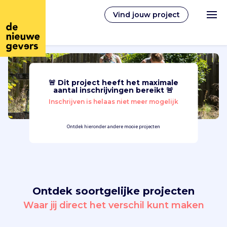
Vind jouw project
🚨 Dit project heeft het maximale
Nederlands
aantal inschrijvingen bereikt 🚨
Inschrijven is helaas niet meer mogelijk
Vrijwilligerswerk
Ontdek hieronder andere mooie projecten
Vrijwilligers vinden
Over ons
Ontdek soortgelijke projecten
Inloggen
Waar jij direct het verschil kunt maken