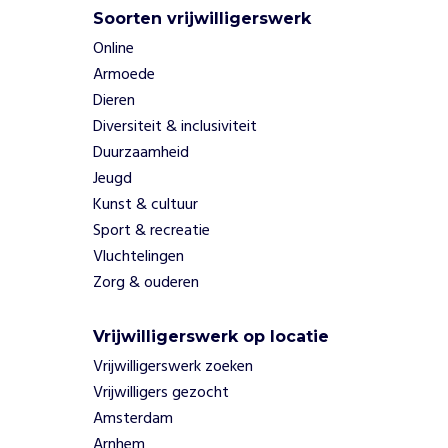
i
Soorten vrijwilligerswerk
j
n
Online
d
Armoede
e
Dieren
s
Diversiteit & inclusiviteit
c
Duurzaamheid
h
a
Jeugd
k
Kunst & cultuur
e
Sport & recreatie
l
Vluchtelingen
t
Zorg & ouderen
u
s
s
Vrijwilligerswerk op locatie
e
Vrijwilligerswerk zoeken
n
Vrijwilligers gezocht
d
Amsterdam
e
j
Arnhem