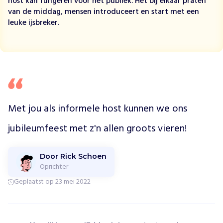
host kan fungeren voor het publiek. Het bij elkaar praten
w
van de middag, mensen introduceert en start met een
a
leuke ijsbreker.
t
d
o
e
n
v
o
o
Met jou als informele host kunnen we ons 
r
i
jubileumfeest met z'n allen groots vieren! 
e
m
a
Door Rick Schoen
n
Oprichter
d
Geplaatst op 23 mei 2022
a
n
d
e