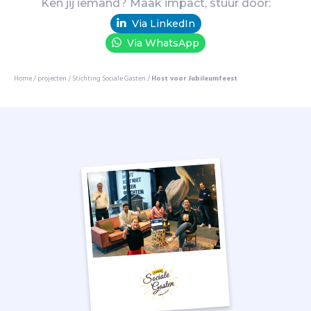
Ken jij iemand? Maak impact, stuur door:
r
Via LinkedIn
s
,
Via WhatsApp
a
l
Home
/
projecten
/
Stichting Sociale Gasten
/
Host voor Jubileumfeest
l
e
e
n
w
e
e
t
h
i
j
v
a
a
k