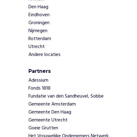
o
Den Haag
n
Eindhoven
g
Groningen
e
Nijmegen
v
r
Rotterdam
i
Utrecht
j
Andere locaties
w
i
Partners
l
l
Adessium
i
Fonds 1818
g
Fundatie van den Sandheuvel, Sobbe
e
Gemeente Amsterdam
r
Gemeente Den Haag
s
e
Gemeente Utrecht
n
Goeie Grutten
d
Het Vrouwelijke Ondernemers Netwerk