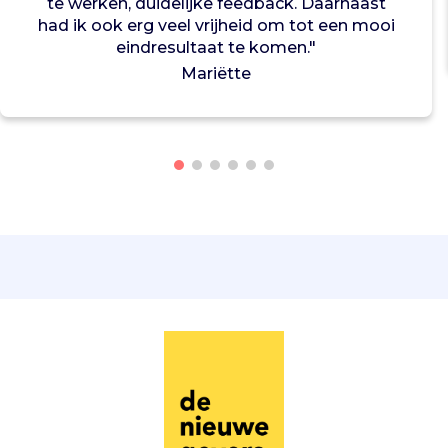
te werken, duidelijke feedback. Daarnaast
a
had ik ook erg veel vrijheid om tot een mooi
a
eindresultaat te komen."
n
Mariëtte
d
e
m
o
g
e
l
i
j
k
h
e
d
e
n
l
a