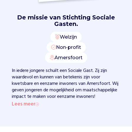
n
i
e
De missie van
Stichting Sociale
t
Gasten.
w
a
Welzijn
t
Non-profit
e
r
Amersfoort
m
o
In iedere jongere schuilt een Sociale Gast. Zij zijn
g
waardevol en kunnen van betekenis zijn voor
e
kwetsbare en eenzame inwoners van Amersfoort. Wij
l
geven jongeren de mogelijkheid om maatschappelijke
i
impact te maken voor eenzame inwoners!
j
Lees meer
k
i
s
e