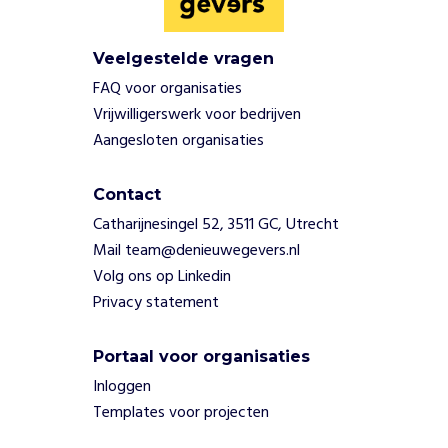
n
g
n
Veelgestelde vragen
i
FAQ voor organisaties
e
Vrijwilligerswerk voor bedrijven
t
Aangesloten organisaties
a
l
t
Contact
i
Catharijnesingel 52, 3511 GC, Utrecht
j
Mail team@denieuwegevers.nl
d
a
Volg ons op Linkedin
a
Privacy statement
n
.
Portaal voor organisaties
W
i
Inloggen
j
Templates voor projecten
z