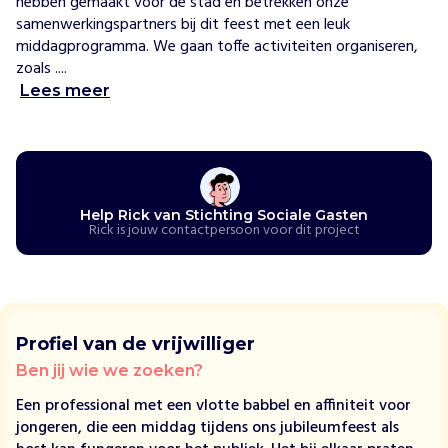
hebben gemaakt voor de stad en betrekken onze 
e
samenwerkingspartners bij dit feest met een leuk 
n
middagprogramma. We gaan toffe activiteiten organiseren, 
j
zoals ....
o
Lees meer
n
g
e
r
e
w
Help Rick van Stichting Sociale Gasten
Rick is jouw contactpersoon voor dit project
i
l
v
a
a
k
Profiel van de vrijwilliger
b
Ben jij wie we zoeken?
e
Een professional met een vlotte babbel en affiniteit voor
s
jongeren, die een middag tijdens ons jubileumfeest als
t