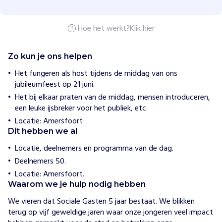
c
i
a
Hoe het werkt?
Klik hier
l
e
G
a
Zo kun je ons helpen
s
t
Het fungeren als host tijdens de middag van ons
e
jubileumfeest op 21 juni.
n
Het bij elkaar praten van de middag, mensen introduceren,
een leuke ijsbreker voor het publiek, etc.
H
Locatie: Amersfoort
o
e
Dit hebben we al
w
i
Locatie, deelnemers en programma van de dag.
j
Deelnemers 50.
h
e
Locatie: Amersfoort.
l
Waarom we je hulp nodig hebben
p
e
We vieren dat Sociale Gasten 5 jaar bestaat. We blikken 
n
terug op vijf geweldige jaren waar onze jongeren veel impact 
E