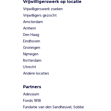
n
Vrijwilligerswerk op locatie
m
Vrijwilligerswerk zoeken
e
Vrijwilligers gezocht
t
Amsterdam
p
r
Arnhem
o
Den Haag
f
Eindhoven
e
Groningen
s
Nijmegen
s
i
Rotterdam
o
Utrecht
n
Andere locaties
a
l
s
Partners
e
Adessium
n
Fonds 1818
d
Fundatie van den Sandheuvel, Sobbe
o