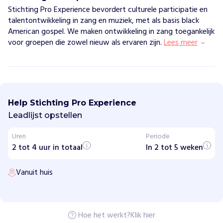
Stichting Pro Experience bevordert culturele participatie en
talentontwikkeling in zang en muziek, met als basis black
American gospel. We maken ontwikkeling in zang toegankelijk
voor groepen die zowel nieuw als ervaren zijn.
Lees meer
S
t
i
Help Stichting Pro Experience
c
h
Leadlijst opstellen
t
i
Uren
Periode
n
2 tot 4 uur in totaal
g
In 2 tot 5 weken
P
r
Vanuit huis
o
E
x
p
e
r
Hoe het werkt?
Klik hier
i