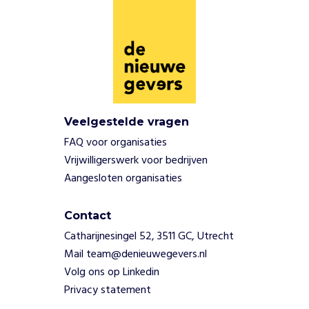
d
o
o
r
s
a
m
e
Veelgestelde vragen
n
FAQ voor organisaties
t
Vrijwilligerswerk voor bedrijven
e
Aangesloten organisaties
z
i
n
Contact
g
Catharijnesingel 52, 3511 GC, Utrecht
e
Mail team@denieuwegevers.nl
n
e
Volg ons op Linkedin
n
Privacy statement
o