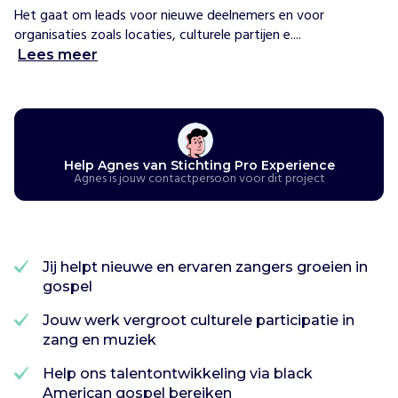
i
Het gaat om leads voor nieuwe deelnemers en voor 
n
organisaties zoals locaties, culturele partijen e....
g
Lees meer
P
r
o
E
x
p
Help Agnes van Stichting Pro Experience
Agnes is jouw contactpersoon voor dit project
e
r
i
e
n
Jij helpt nieuwe en ervaren zangers groeien in
c
gospel
e
Jouw werk vergroot culturele participatie in
o
zang en muziek
r
g
Help ons talentontwikkeling via black
a
American gospel bereiken