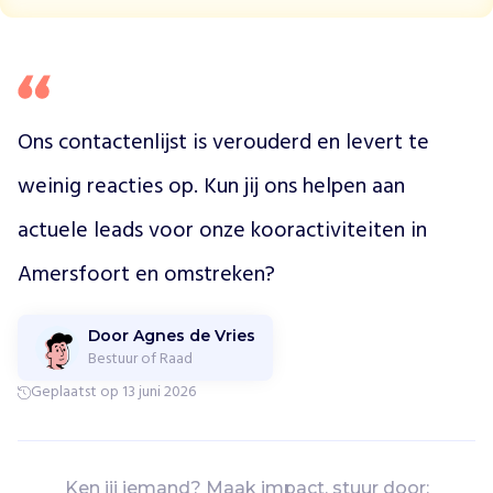
.
m
v
.
G
Ons contactenlijst is verouderd en levert te 
o
s
weinig reacties op. Kun jij ons helpen aan 
p
e
actuele leads voor onze kooractiviteiten in 
l
B
Amersfoort en omstreken?
o
o
s
Door Agnes de Vries
t
Bestuur of Raad
,
Geplaatst op 13 juni 2026
w
a
a
r
Ken jij iemand? Maak impact, stuur door: