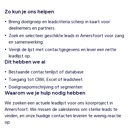
e
n
Zo kun je ons helpen
c
e
Breng doelgroep en leadcriteria scherp in kaart voor
deelnemers en partners.
H
Zoek en selecteer geschikte leads in Amersfoort voor zang
o
en samenwerking.
e
w
Verrijk de lijst met contactgegevens en lever een nette
i
leadlijst op.
j
Dit hebben we al
h
e
Bestaande contactenlijst of database
l
p
Toegang tot CRM, Excel of leadsheet
e
Doelgroepomschrijving of segmenten
n
Waarom we je hulp nodig hebben
S
t
We zoeken een actuele leadlijst voor ons koorproject in 
i
Amersfoort. We missen de saleskennis om sterke leads te 
c
vinden, en onze huidige contacten leveren te weinig reactie 
h
op.

t