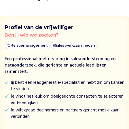
n
i
s
e
e
Profiel van de vrijwilliger
r
Ben jij wie we zoeken?
t
k
🤝
Relatiemanagement
🌐
Sales werkzaamheden
o
o
Een professional met ervaring in salesondersteuning en
r
dataonderzoek, die gerichte en actuele leadlijsten
p
samenstelt.
r
Jij bent een leadgeneratie-specialist en hebt zin om kansen
o
te vinden.
j
Je vindt het leuk om doelgerichte contacten te selecteren
e
en te verrijken.
c
t
Je wilt graag deelnemers en partners gericht met elkaar
e
verbinden.
n
d