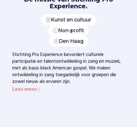
k
Experience.
e
n
Kunst en cultuur
a
a
Non-profit
n
h
Den Haag
u
Stichting Pro Experience bevordert culturele
n
participatie en talentontwikkeling in zang en muziek,
o
met als basis black American gospel. We maken
n
ontwikkeling in zang toegankelijk voor groepen die
t
zowel nieuw als ervaren zijn.
w
i
Lees meer
k
k
e
l
i
n
g