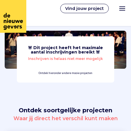
Vind jouw project
🚨 Dit project heeft het maximale
Nederlands
aantal inschrijvingen bereikt 🚨
Inschrijven is helaas niet meer mogelijk
Vrijwilligerswerk
Ontdek hieronder andere mooie projecten
Vrijwilligers vinden
Over ons
Ontdek soortgelijke projecten
Inloggen
Waar jij direct het verschil kunt maken