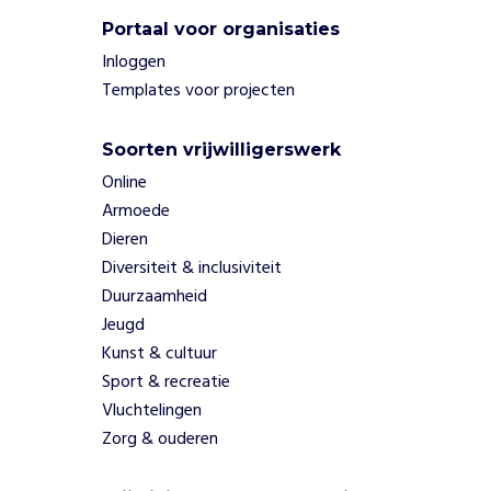
p
Portaal voor organisaties
t
r
Inloggen
e
Templates voor projecten
d
e
Soorten vrijwilligerswerk
n
,
Online
s
Armoede
a
Dieren
m
Diversiteit & inclusiviteit
e
Duurzaamheid
n
t
Jeugd
e
Kunst & cultuur
w
Sport & recreatie
e
Vluchtelingen
r
Zorg & ouderen
k
e