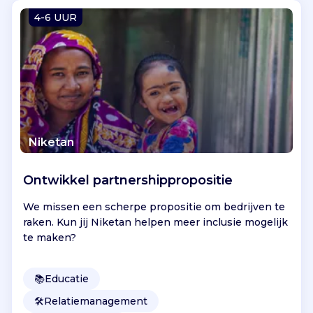
Vind jouw project
4-6 UUR
Niketan
Ontwikkel partnershippropositie
We missen een scherpe propositie om bedrijven te
raken. Kun jij Niketan helpen meer inclusie mogelijk
te maken?
📚
Educatie
🛠️
Relatiemanagement