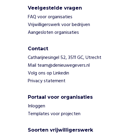
h
Veelgestelde vragen
o
FAQ voor organisaties
u
t
Vrijwilligerswerk voor bedrijven
b
Aangesloten organisaties
e
w
Contact
e
r
Catharijnesingel 52, 3511 GC, Utrecht
k
Mail team@denieuwegevers.nl
i
Volg ons op Linkedin
n
Privacy statement
g
e
n
Portaal voor organisaties
k
Inloggen
o
Templates voor projecten
k
e
n
Soorten vrijwilligerswerk