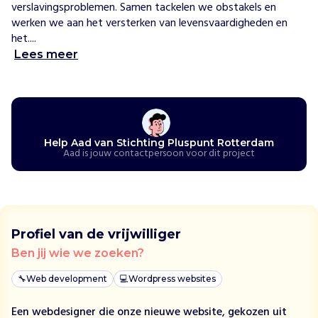
verslavingsproblemen. Samen tackelen we obstakels en 
r
werken we aan het versterken van levensvaardigheden en 
d
het....
a
m
Lees meer
b
i
e
d
t
Help Aad van Stichting Pluspunt Rotterdam
d
Aad is jouw contactpersoon voor dit project
a
g
b
e
s
Profiel van de vrijwilliger
t
Ben jij wie we zoeken?
e
d
🔧
Web development
💻
Wordpress websites
i
n
Een webdesigner die onze nieuwe website, gekozen uit