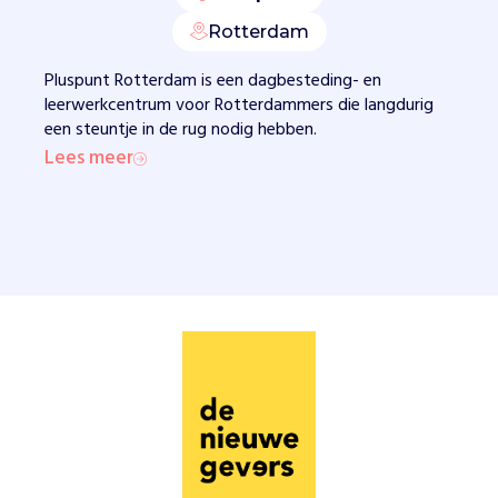
s
v
Rotterdam
i
a
Pluspunt Rotterdam is een dagbesteding- en
w
leerwerkcentrum voor Rotterdammers die langdurig
e
een steuntje in de rug nodig hebben.
r
Lees meer
k
p
l
a
a
t
s
e
n
z
o
a
l
s