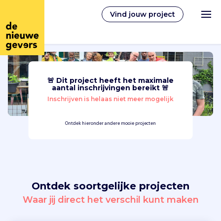
Vind jouw project
🚨 Dit project heeft het maximale
Nederlands
aantal inschrijvingen bereikt 🚨
Inschrijven is helaas niet meer mogelijk
Vrijwilligerswerk
Ontdek hieronder andere mooie projecten
Vrijwilligers vinden
Over ons
Ontdek soortgelijke projecten
Inloggen
Waar jij direct het verschil kunt maken