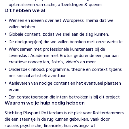
w
optimaliseren van cache, afbeeldingen & queries
i
Dit hebben we al
j
h
Wensen en ideeën over het Wordpress Thema dat we
e
willen hebben
l
p
Globale content, zodat we snel aan de slag kunnen.
e
De doelgroep(en) die we willen bereiken met onze website.
n
Werk samen met professionele kunstenaars bij de
P
Levenslust Academie met Brutus gedurende een jaar aan
l
creatieve concepten, foto's, video's en meer.
u
s
Onderzoek inhoud, programma, theorie en context tijdens
p
ons sociaal artistiek avontuur.
u
Aanleveren van nodige content en het eventueel plaatsen
n
ervan
t
Een contactpersoon die intern betrokken is bij dit project
R
Waarom we je hulp nodig hebben
o
Stichting Pluspunt Rotterdam is dé plek voor Rotterdammers 
t
die een steuntje in de rug kunnen gebruiken, vaak door 
t
sociale, psychische, financiële, huisvestings- of 
e