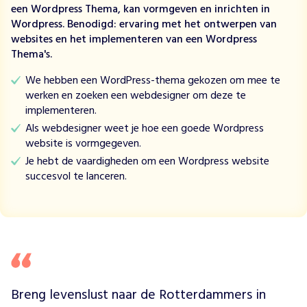
g
een Wordpress Thema, kan vormgeven en inrichten in
e
Wordpress. Benodigd: ervaring met het ontwerpen van
n
websites en het implementeren van een Wordpress
b
Thema's.
e
g
We hebben een WordPress-thema gekozen om mee te
e
werken en zoeken een webdesigner om deze te
l
implementeren.
e
Als webdesigner weet je hoe een goede Wordpress
i
website is vormgegeven.
d
Je hebt de vaardigheden om een Wordpress website
i
succesvol te lanceren.
n
g
a
a
n
m
e
n
Breng levenslust naar de Rotterdammers in 
s