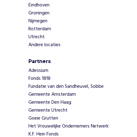
Eindhoven
e
p
Groningen
l
Nijmegen
e
Rotterdam
k
Utrecht
v
Andere locaties
o
o
r
Partners
g
Adessium
r
Fonds 1818
o
Fundatie van den Sandheuvel, Sobbe
e
i
Gemeente Amsterdam
e
Gemeente Den Haag
n
Gemeente Utrecht
z
Goeie Grutten
e
Het Vrouwelijke Ondernemers Netwerk
l
f
K.F. Hein Fonds