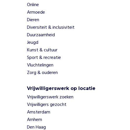
.
Online
Z
Armoede
o
Dieren
c
r
Diversiteit & inclusiviteit
e
Duurzaamheid
ë
Jeugd
r
Kunst & cultuur
e
Sport & recreatie
n
Vluchtelingen
z
e
Zorg & ouderen
e
e
Vrijwilligerswerk op locatie
n
Vrijwilligerswerk zoeken
v
e
Vrijwilligers gezocht
i
Amsterdam
l
Arnhem
i
Den Haag
g