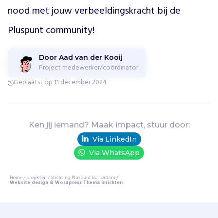
e
nood met jouw verbeeldingskracht bij de 
n
Pluspunt community!
m
e
t
Door Aad van der Kooij
c
Project medewerker/coördinator
o
Geplaatst op 11 december 2024
m
p
l
e
x
Ken jij iemand? Maak impact, stuur door:
e
Via LinkedIn
p
Via WhatsApp
r
o
b
Home
/
projecten
/
Stichting Pluspunt Rotterdam
/
Website design & Wordpress Thema inrichten
l
e
m