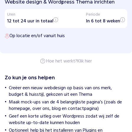
h
Website design & Wordpress Thema inrichten
t
i
Uren
Periode
n
12 tot 24 uur in totaal
g
In 6 tot 8 weken
P
l
Op locatie en/of vanuit huis
u
s
p
u
n
t
Hoe het werkt?
Klik hier
R
o
t
Zo kun je ons helpen
t
e
Creëer een nieuw webdesign op basis van ons merk,
r
budget & huisstijl, gekozen uit een Thema
d
a
Maak mock-ups van de 4 belangrijkste pagina’s (zoals de
m
homepage, over ons, blog en contactpagina)
Geef een korte uitleg over Wordpress zodat wij zelf de
H
website up-to-date kunnen houden
o
Optioneel: help bij het installeren van Plugins en
e