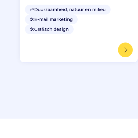
🌱
Duurzaamheid, natuur en milieu
🛠️
E-mail marketing
🛠️
Grafisch design