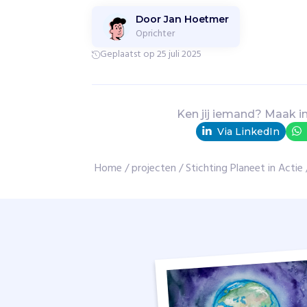
t
Door Jan Hoetmer
b
Oprichter
a
s
Geplaatst op 25 juli 2025
i
s
s
c
Ken jij iemand? Maak i
h
Via LinkedIn
o
o
Home
/
projecten
/
Stichting Planeet in Actie
l
-
e
n
m
i
d
d
e