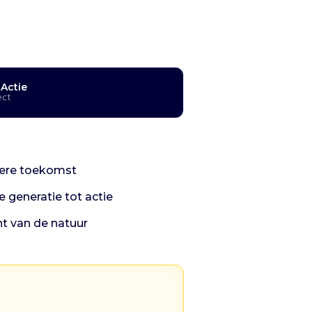
 Actie
ect
etere toekomst
 generatie tot actie
t van de natuur