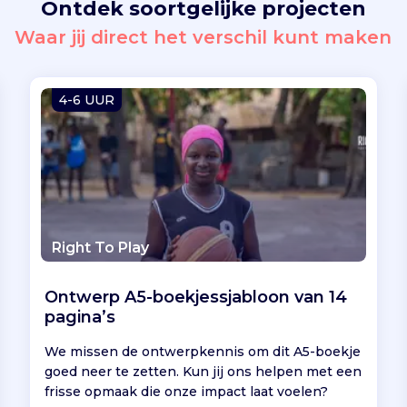
Ontdek soortgelijke projecten
Waar jij direct het verschil kunt maken
4-6 UUR
Right To Play
Ontwerp A5-boekjessjabloon van 14
pagina’s
We missen de ontwerpkennis om dit A5-boekje
goed neer te zetten. Kun jij ons helpen met een
frisse opmaak die onze impact laat voelen?