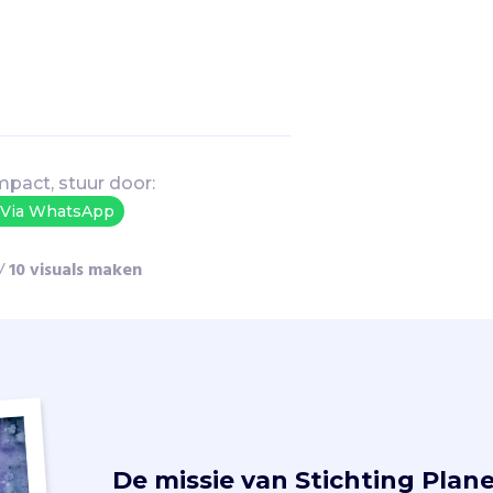
mpact, stuur door:
Via WhatsApp
/
10 visuals maken
De missie van
Stichting Plane