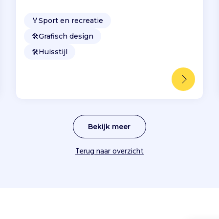
🏅
Sport en recreatie
🛠️
Grafisch design
🛠️
Huisstijl
Bekijk meer
Terug naar overzicht