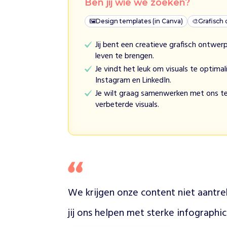
Ben jij wie we zoeken?
n
e
🖼
Design templates (in Canva)
🎨
Grafisch
e
t
Jij bent een creatieve grafisch ontwer
i
leven te brengen.
n
Je vindt het leuk om visuals te optimal
A
Instagram en LinkedIn.
c
Je wilt graag samenwerken met ons t
t
verbeterde visuals.
i
e
i
n
s
p
i
r
We krijgen onze content niet aantrek
e
e
jij ons helpen met sterke infographi
r