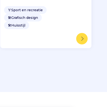
🏅
Sport en recreatie
🛠️
Grafisch design
🛠️
Huisstijl