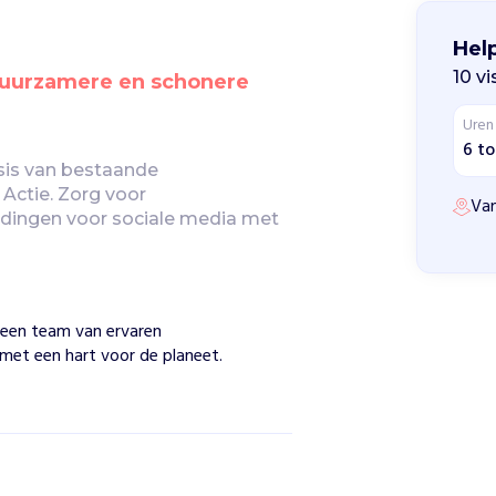
Help
10 v
uurzamere en schonere 
Uren
6 to
sis van bestaande 
Actie. Zorg voor 
Van
eldingen voor sociale media met 
r een team van ervaren
et een hart voor de planeet.