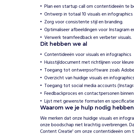
i
Plan een startup call om contentideeën te b
c
Ontwerp in totaal 10 visuals en infographics
h
t
Zorg voor consistente stijl en branding.
i
Optimaliseer afbeeldingen voor Instagram en
n
g
Verwerk teamfeedback en verbeter visuals.
P
Dit hebben we al
l
a
Contentideeën voor visuals en infographics
n
Huisstijldocument met richtlijnen voor kleur
e
Toegang tot ontwerpsoftware zoals Adobe 
e
t
Overzicht van huidige visuals en infographic
i
Toegang tot social media accounts (Instagr
n
Feedbackproces en contactpersonen binnen
A
c
Lijst met gewenste formaten en specificatie
t
Waarom we je hulp nodig hebbe
i
e
We merken dat onze huidige visuals en infogra
onze boodschap niet krachtig overbrengen. Daa
Content Creatie' om onze contentideeën om te
H