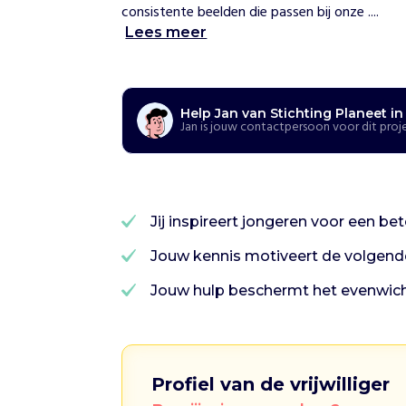
o
consistente beelden die passen bij onze ....
e
Lees meer
w
i
j
h
e
l
Help Jan van Stichting Planeet in
Jan is jouw contactpersoon voor dit proj
p
e
n
S
t
i
Jij inspireert jongeren voor een b
c
Jouw kennis motiveert de volgende
h
t
Jouw hulp beschermt het evenwich
i
n
g
P
l
Profiel van de vrijwilliger
a