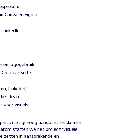
espreken.
 in Canva en Figma.
 LinkedIn.
en en logogebruik
Creative Suite
s
am, LinkedIn)
 het team
s voor visuals
n
phics niet genoeg aandacht trekken en 
rom starten we het project 'Visuele 
 zetten in aansprekende en 