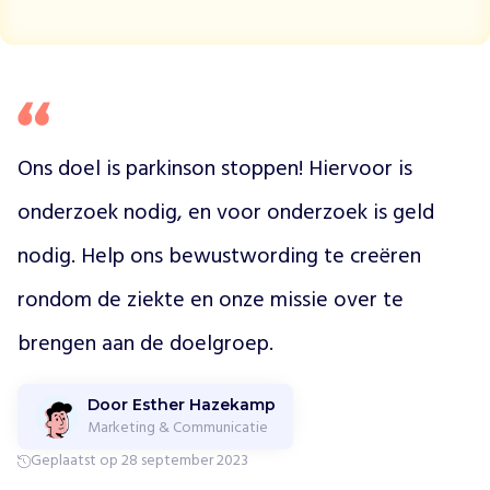
d
i
n
v
e
s
t
Ons doel is parkinson stoppen! Hiervoor is 
e
e
onderzoek nodig, en voor onderzoek is geld 
r
t
nodig. Help ons bewustwording te creëren 
i
n
rondom de ziekte en onze missie over te 
w
e
brengen aan de doelgroep.
t
e
Door Esther Hazekamp
n
Marketing & Communicatie
s
c
Geplaatst op 28 september 2023
h