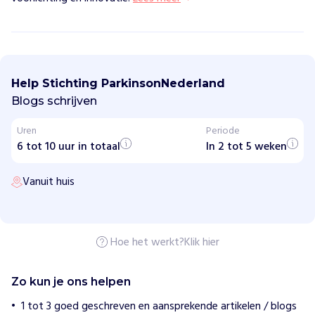
S
t
i
Help Stichting ParkinsonNederland
c
h
Blogs schrijven
t
i
Uren
Periode
n
6 tot 10 uur in totaal
g
In 2 tot 5 weken
P
a
Vanuit huis
r
k
i
n
s
o
Hoe het werkt?
Klik hier
n
N
e
Zo kun je ons helpen
d
e
1 tot 3 goed geschreven en aansprekende artikelen / blogs
r