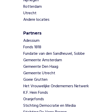
Nijmegen
i
Rotterdam
t
Utrecht
v
a
Andere locaties
n
l
Partners
e
Adessium
v
e
Fonds 1818
n
Fundatie van den Sandheuvel, Sobbe
m
Gemeente Amsterdam
e
Gemeente Den Haag
t
Gemeente Utrecht
v
Goeie Grutten
o
o
Het Vrouwelijke Ondernemers Netwerk
r
K.F. Hein Fonds
l
Oranjefonds
i
Stichting Democratie en Media
c