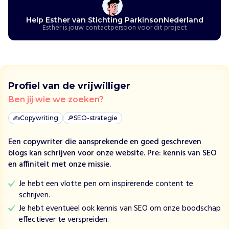
i
n
Help Esther van Stichting ParkinsonNederland
g
Esther is jouw contactpersoon voor dit project
P
a
r
k
i
Profiel van de vrijwilliger
n
Ben jij wie we zoeken?
s
o
✍️
Copywriting
🔎
SEO-strategie
n
N
Een copywriter die aansprekende en goed geschreven
e
blogs kan schrijven voor onze website. Pre: kennis van SEO
d
en affiniteit met onze missie.
e
Je hebt een vlotte pen om inspirerende content te
r
schrijven.
l
a
Je hebt eventueel ook kennis van SEO om onze boodschap
n
effectiever te verspreiden.