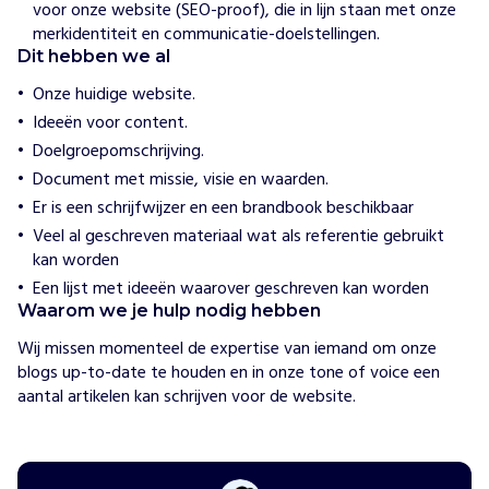
voor onze website (SEO-proof), die in lijn staan met onze
l
merkidentiteit en communicatie-doelstellingen.
a
n
Dit hebben we al
d
Onze huidige website.
Ideeën voor content.
H
o
Doelgroepomschrijving.
e
Document met missie, visie en waarden.
w
i
Er is een schrijfwijzer en een brandbook beschikbaar
j
Veel al geschreven materiaal wat als referentie gebruikt
h
e
kan worden
l
Een lijst met ideeën waarover geschreven kan worden
p
e
Waarom we je hulp nodig hebben
n
Wij missen momenteel de expertise van iemand om onze 
S
blogs up-to-date te houden en in onze tone of voice een 
t
aantal artikelen kan schrijven voor de website. 
i
c
h
t