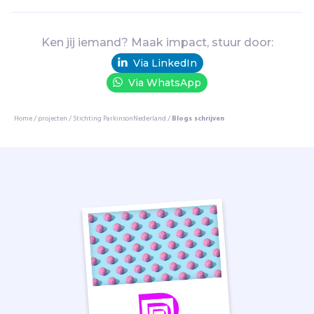
a
p
p
Ken jij iemand? Maak impact, stuur door:
e
Via LinkedIn
l
Via WhatsApp
i
j
k
Home
/
projecten
/
Stichting ParkinsonNederland
/
Blogs schrijven
o
n
d
e
r
z
o
e
k
e
n
i