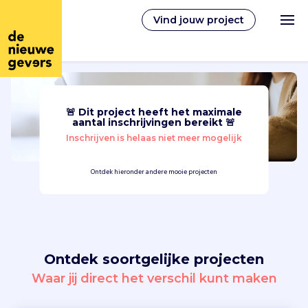
Vind jouw project
🚨 Dit project heeft het maximale
Nederlands
aantal inschrijvingen bereikt 🚨
Inschrijven is helaas niet meer mogelijk
Vrijwilligerswerk
Ontdek hieronder andere mooie projecten
Vrijwilligers vinden
Over ons
Ontdek soortgelijke projecten
Inloggen
Waar jij direct het verschil kunt maken