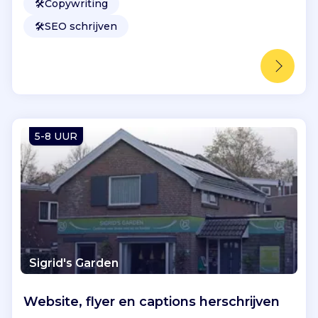
🛠️
Copywriting
🛠️
SEO schrijven
5-8 UUR
Sigrid's Garden
Website, flyer en captions herschrijven