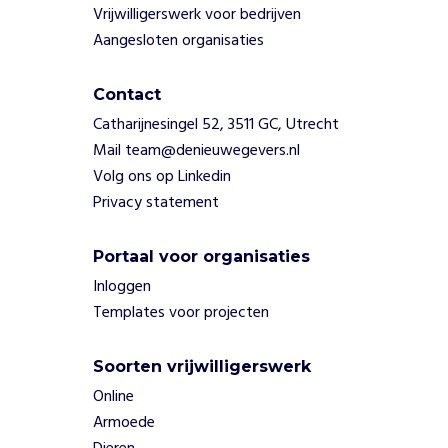
o
Vrijwilligerswerk voor bedrijven
n
Aangesloten organisaties
d
e
r
Contact
z
Catharijnesingel 52, 3511 GC, Utrecht
o
Mail team@denieuwegevers.nl
e
Volg ons op Linkedin
k
Privacy statement
s
t
a
Portaal voor organisaties
l
Inloggen
e
Templates voor projecten
n
t
.
Soorten vrijwilligerswerk
O
Online
o
Armoede
k
v