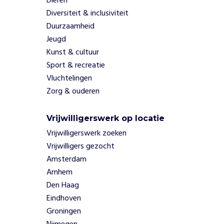
Dieren
e
Diversiteit & inclusiviteit
r
Duurzaamheid
b
Jeugd
e
Kunst & cultuur
t
e
Sport & recreatie
r
Vluchtelingen
e
Zorg & ouderen
n
z
Vrijwilligerswerk op locatie
e
d
Vrijwilligerswerk zoeken
e
Vrijwilligers gezocht
k
Amsterdam
w
Arnhem
a
Den Haag
l
i
Eindhoven
t
Groningen
e