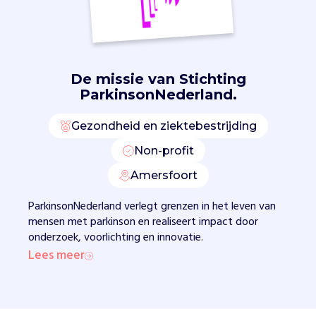
n
n
o
v
a
De missie van
Stichting
t
ParkinsonNederland.
i
e
Gezondheid en ziektebestrijding
s
o
Non-profit
m
p
Amersfoort
a
ParkinsonNederland verlegt grenzen in het leven van
r
mensen met parkinson en realiseert impact door
k
onderzoek, voorlichting en innovatie.
i
n
Lees meer
s
o
n