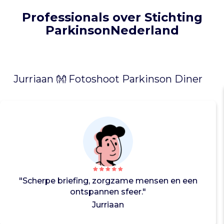
t
e
Professionals over Stichting
s
ParkinsonNederland
t
o
p
p
e
Jurriaan 👐 Fotoshoot Parkinson Diner
n
.
Z
e
r
e
i
k
e
"Scherpe briefing, zorgzame mensen en een
n
ontspannen sfeer."
T
Jurriaan
a
l