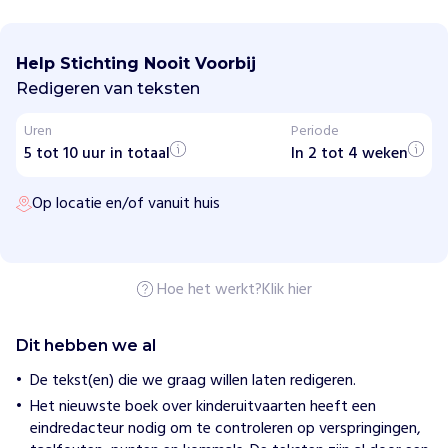
S
t
i
Help Stichting Nooit Voorbij
c
h
Redigeren van teksten
t
i
Uren
Periode
n
5 tot 10 uur in totaal
g
In 2 tot 4 weken
N
o
Op locatie en/of vanuit huis
o
i
t
V
o
o
Hoe het werkt?
Klik hier
r
b
i
Dit hebben we al
j
De tekst(en) die we graag willen laten redigeren.
Het nieuwste boek over kinderuitvaarten heeft een
H
o
eindredacteur nodig om te controleren op verspringingen,
e