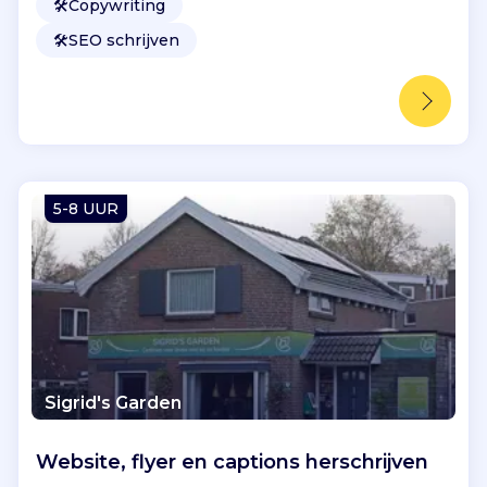
🛠️
Copywriting
🛠️
SEO schrijven
5-8 UUR
Sigrid's Garden
Website, flyer en captions herschrijven