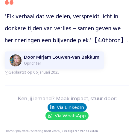
e
r
s
"Elk verhaal dat we delen, verspreidt licht in 
e
n
donkere tijden van verlies – samen geven we 
b
r
herinneringen een blijvende plek."【4:0†bron】.
o
e
Door Mirjam Louwen-van Bekkum
r
Oprichter
s
/
Geplaatst op 06 januari 2025
z
u
s
s
Ken jij iemand? Maak impact, stuur door:
e
Via LinkedIn
n
Via WhatsApp
b
i
j
Home
/
projecten
/
Stichting Nooit Voorbij
/
Redigeren van teksten