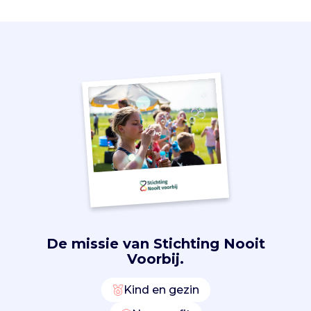
h
e
t
m
a
k
e
n
v
a
n
e
e
n
b
o
De missie van
Stichting Nooit
e
Voorbij.
k
a
Kind en gezin
l