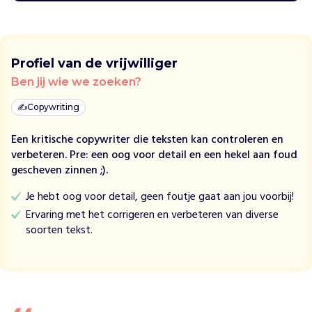
t
V
o
o
Profiel van de vrijwilliger
r
b
Ben jij wie we zoeken?
i
✍️
Copywriting
j
b
Een kritische copywriter die teksten kan controleren en
e
verbeteren. Pre: een oog voor detail en een hekel aan foud
g
gescheven zinnen ;).
e
l
Je hebt oog voor detail, geen foutje gaat aan jou voorbij!
e
Ervaring met het corrigeren en verbeteren van diverse
i
soorten tekst.
d
t
o
u
d