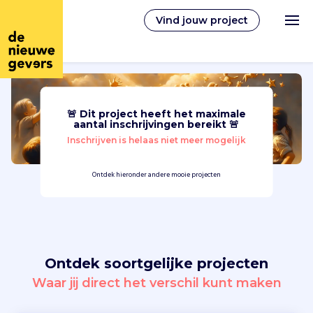
Vind jouw project
🚨 Dit project heeft het maximale
Nederlands
aantal inschrijvingen bereikt 🚨
Inschrijven is helaas niet meer mogelijk
Vrijwilligerswerk
Ontdek hieronder andere mooie projecten
Vrijwilligers vinden
Over ons
Ontdek soortgelijke projecten
Inloggen
Waar jij direct het verschil kunt maken