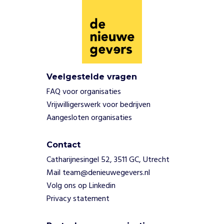
Z
e
o
r
g
a
n
Veelgestelde vragen
i
FAQ voor organisaties
s
Vrijwilligerswerk voor bedrijven
e
r
Aangesloten organisaties
e
n
Contact
l
Catharijnesingel 52, 3511 GC, Utrecht
o
t
Mail team@denieuwegevers.nl
g
Volg ons op Linkedin
e
Privacy statement
n
o