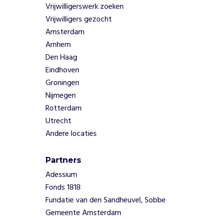
Vrijwilligerswerk zoeken
r
Vrijwilligers gezocht
r
e
Amsterdam
n
Arnhem
d
Den Haag
a
Eindhoven
g
Groningen
e
n
Nijmegen
w
Rotterdam
a
Utrecht
a
Andere locaties
r
f
a
Partners
m
Adessium
i
Fonds 1818
l
Fundatie van den Sandheuvel, Sobbe
i
Gemeente Amsterdam
e