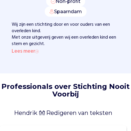
s
Non-profit
b
Spaarndam
l
i
Wij zijn een stichting door en voor ouders van een
j
overleden kind.
v
Met onze uitgeverij geven wij een overleden kind een
e
stem en gezicht.
n
Lees meer
d
e
h
e
r
i
Professionals over Stichting Nooit
n
Voorbij
n
e
r
Hendrik 👐 Redigeren van teksten
i
n
g