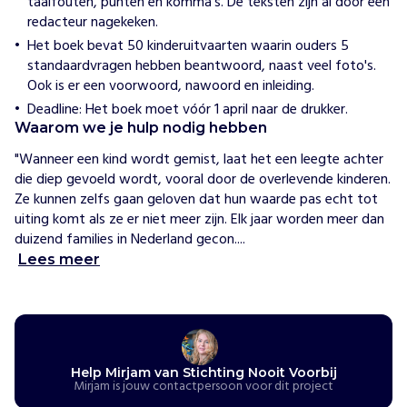
taalfouten, punten en komma's. De teksten zijn al door een
w
redacteur nagekeken.
i
j
Het boek bevat 50 kinderuitvaarten waarin ouders 5
h
standaardvragen hebben beantwoord, naast veel foto's.
e
Ook is er een voorwoord, nawoord en inleiding.
l
p
Deadline: Het boek moet vóór 1 april naar de drukker.
e
Waarom we je hulp nodig hebben
n
S
"Wanneer een kind wordt gemist, laat het een leegte achter 
t
die diep gevoeld wordt, vooral door de overlevende kinderen. 
i
Ze kunnen zelfs gaan geloven dat hun waarde pas echt tot 
c
uiting komt als ze er niet meer zijn. Elk jaar worden meer dan 
h
duizend families in Nederland gecon....
t
Lees meer
i
n
g
N
o
o
Help Mirjam van Stichting Nooit Voorbij
Mirjam is jouw contactpersoon voor dit project
i