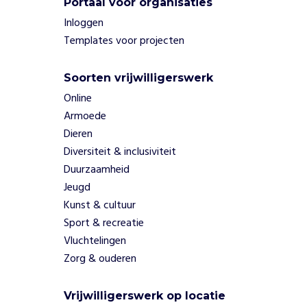
t
Portaal voor organisaties
e
Inloggen
n
Templates voor projecten
b
i
j
Soorten vrijwilligerswerk
e
Online
e
Armoede
n
Dieren
k
Diversiteit & inclusiviteit
o
m
Duurzaamheid
s
Jeugd
t
Kunst & cultuur
e
Sport & recreatie
n
Vluchtelingen
e
Zorg & ouderen
n
S
t
Vrijwilligerswerk op locatie
e