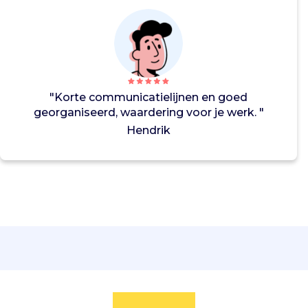
a
a
n
h
u
n
"Korte communicatielijnen en goed
o
georganiseerd, waardering voor je werk. "
v
Hendrik
e
r
l
e
d
e
n
k
i
n
d
.