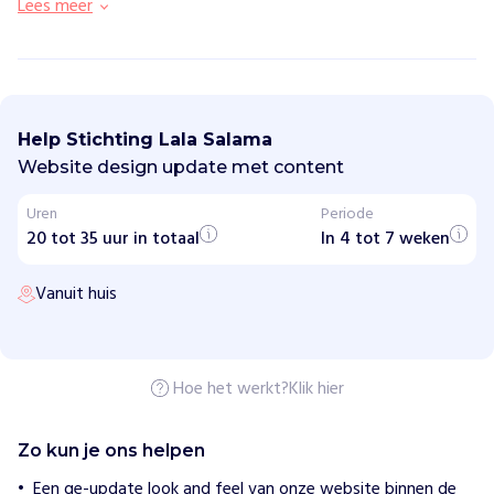
Lees meer
S
t
i
Help Stichting Lala Salama
c
h
Website design update met content
t
i
Uren
Periode
n
20 tot 35 uur in totaal
g
In 4 tot 7 weken
L
a
Vanuit huis
l
a
S
a
l
a
Hoe het werkt?
Klik hier
m
a
Zo kun je ons helpen
H
Een ge-update look and feel van onze website binnen de