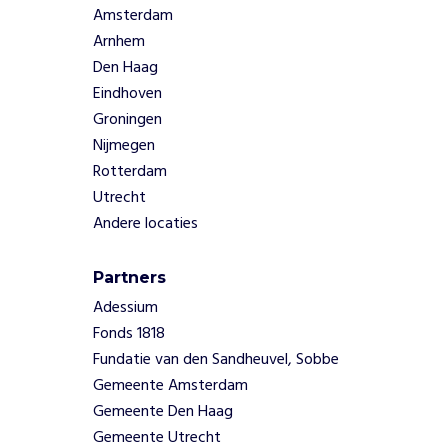
Amsterdam
e
l
Arnhem
o
Den Haag
k
Eindhoven
a
Groningen
l
Nijmegen
e
b
Rotterdam
e
Utrecht
v
Andere locaties
o
l
k
Partners
i
Adessium
n
Fonds 1818
g
Fundatie van den Sandheuvel, Sobbe
z
Gemeente Amsterdam
e
Gemeente Den Haag
l
f
Gemeente Utrecht