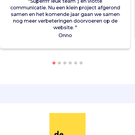
"Superrrr leuk team :) en vlotte
a
communicatie. Nu een klein project afgerond
S
samen en het komende jaar gaan we samen
a
nog meer verbeteringen doorvoeren op de
l
website. "
a
Onno
m
a
o
n
d
e
r
s
t
e
u
n
t
s
c