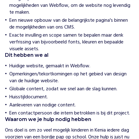
o
mogelijkheden van Webflow, om de website nog levendig
e
w
te maken.
i
Een nieuwe opbouw van de belangrijkste pagina's binnen
j
de mogelijkheden van ons CMS.
h
e
Exacte invulling en scope samen te bepalen maar denk
l
verfrissing van bijvoorbeeld fonts, kleuren en bepaalde
p
visuele assets.
e
n
Dit hebben we al
D
Huidige website, gemaakt in Webflow.
o
Opmerkingen/tekortkomingen op het gebied van design
o
van de huidige website.
r
Globale content, zodat we snel aan de slag kunnen.
a
r
Huisstijldocument.
m
Aanleveren van nodige content.
o
Een contactpersoon die intern betrokken is bij dit project.
e
Waarom we je hulp nodig hebben
d
e
Ons doel is om zo veel mogelijk kinderen in Kenia iedere dag 
,
voorzien van een bordje pap op school. Onze hulp is juist nu 