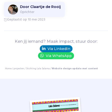
v
Door Claartje de Rooij
o
Oprichter
e
Geplaatst op 10 mei 2023
d
s
e
l
Ken jij iemand? Maak impact, stuur door:
t
e
Via LinkedIn
k
Via WhatsApp
o
r
Home
/
projecten
/
Stichting Lala Salama
/
Website design update met content
t
i
n
K
e
n
i
a