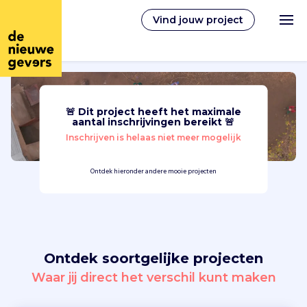
Vind jouw project
🚨 Dit project heeft het maximale
Nederlands
aantal inschrijvingen bereikt 🚨
Inschrijven is helaas niet meer mogelijk
Vrijwilligerswerk
Ontdek hieronder andere mooie projecten
Vrijwilligers vinden
Over ons
Ontdek soortgelijke projecten
Inloggen
Waar jij direct het verschil kunt maken