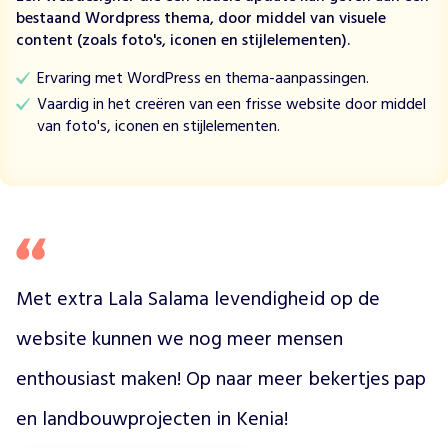
n
bestaand Wordpress thema, door middel van visuele
d
content (zoals foto's, iconen en stijlelementen).
e
r
Ervaring met WordPress en thema-aanpassingen.
i
Vaardig in het creëren van een frisse website door middel
n
van foto's, iconen en stijlelementen.
g
d
r
e
i
g
t
e
Met extra Lala Salama levendigheid op de 
e
website kunnen we nog meer mensen 
n
g
enthousiast maken! Op naar meer bekertjes pap 
r
o
en landbouwprojecten in Kenia!
o
t