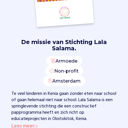
.
V
e
e
l
k
i
De missie van
Stichting Lala
n
Salama.
d
e
Armoede
r
Non-profit
e
n
Amsterdam
g
a
Te veel kinderen in Kenia gaan zonder eten naar school
a
of gaan helemaal niet naar school. Lala Salama is een
n
springlevende stichting die een constructief
z
papprogramma heeft en zich richt op
o
educatieprojecten in Oloitokitok, Kenia.
n
Lees meer