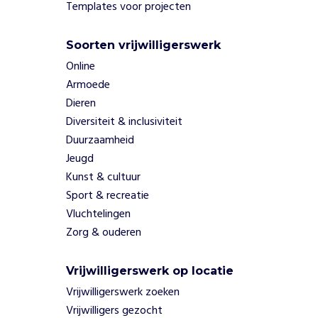
i
Templates voor projecten
e
f
Soorten vrijwilligerswerk
p
a
Online
p
Armoede
p
Dieren
r
Diversiteit & inclusiviteit
o
Duurzaamheid
g
r
Jeugd
a
Kunst & cultuur
m
Sport & recreatie
m
Vluchtelingen
a
Zorg & ouderen
,
w
a
Vrijwilligerswerk op locatie
a
Vrijwilligerswerk zoeken
r
Vrijwilligers gezocht
d