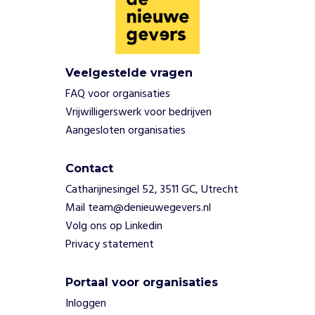
h
o
l
e
n
Veelgestelde vragen
m
FAQ voor organisaties
e
Vrijwilligerswerk voor bedrijven
t
Aangesloten organisaties
e
e
n
Contact
c
Catharijnesingel 52, 3511 GC, Utrecht
o
Mail team@denieuwegevers.nl
n
s
Volg ons op Linkedin
t
Privacy statement
r
u
Portaal voor organisaties
c
t
Inloggen