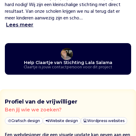
d
hard nodig! Wij zijn een kleinschalige stichting met direct 
r
resultaat. Van onze scholen krijgen we nu al terug dat er 
o
meer kinderen aanwezig zijn en scho....
o
Lees meer
g
t
e
e
n
Help Claartje van Stichting Lala Salama
k
Claartje is jouw contactpersoon voor dit project
l
i
m
a
a
Profiel van de vrijwilliger
t
Ben jij wie we zoeken?
v
e
🎨
Grafisch design
📲
Website design
💻
Wordpress websites
r
a
Een webdesigner die een visuele update kan geven aan een