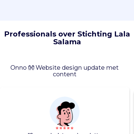
d
e
r
e
t
Professionals over Stichting Lala
e
n
Salama
n
a
a
r
Onno 👐 Website design update met
s
content
c
h
o
o
l
.
L
a
l