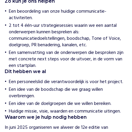
Zo kun je ons helpen
e
x
Een beoordeling van onze huidige communicatie-
e
activiteiten.
l
2 tot 4 één-uur strategiesessies waarin we een aantal
onderwerpen kunnen bespreken als:
H
communicatiedoelstellingen, boodschap, Tone of Voice,
o
e
doelgroep, PR benadering, kanalen, etc.
w
Een samenvatting van de onderwerpen die besproken zijn
i
met concrete next steps voor de uitvoer, in de vorm van
j
h
een startplan.
e
Dit hebben we al
l
p
Een personeelslid die verantwoordelijk is voor het project.
e
n
Een idee van de boodschap die we graag willen
overbrengen.
K
l
Een idee van de doelgroepen die we willen bereiken.
i
Huidige missie, visie, waarden en communicatie uitingen.
f
Waarom we je hulp nodig hebben
h
In juni 2025 organiseren we alweer de 12e editie van 
a