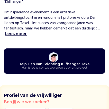
"Klifhanger". 

n
g
Dit inspirerende evenement is een artistieke 
e
ontdekkingstocht in en rondom het pittoreske dorp Den 
r
Hoorn op Texel. Het succes van voorgaande jaren was 
g
fantastisch, maar we hebben gemerkt dat een duidelijk c....
e
Lees meer
e
f
t
k
u
n
Help Han van Stichting Klifhanger Texel
s
Han is jouw contactpersoon voor dit project
t
e
n
a
a
Profiel van de vrijwilliger
r
Ben jij wie we zoeken?
s