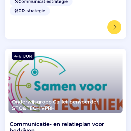
🛠️
Communicatiestrategie
🛠️
PR-strategie
4-6 UUR
Onderwijsgroep Galilei, penvoerder
STO&TECH VPRH
Communicatie- en relatieplan voor
bedrijven