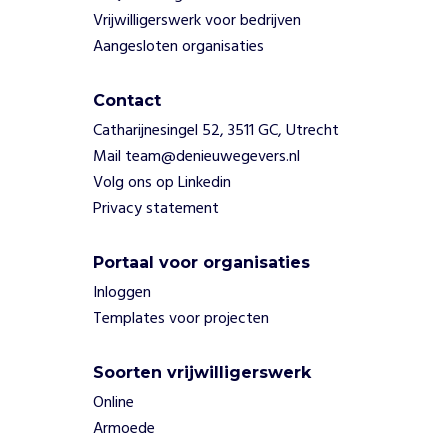
n
Vrijwilligerswerk voor bedrijven
t
Aangesloten organisaties
e
r
e
Contact
n
Catharijnesingel 52, 3511 GC, Utrecht
.
Mail team@denieuwegevers.nl
W
Volg ons op Linkedin
e
Privacy statement
r
k
d
Portaal voor organisaties
a
Inloggen
t
Templates voor projecten
s
p
e
Soorten vrijwilligerswerk
c
Online
i
Armoede
a