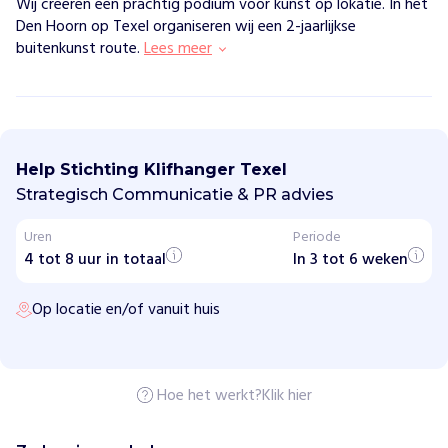
Wij creëren een prachtig podium voor kunst op lokatie. In het
Den Hoorn op Texel organiseren wij een 2-jaarlijkse
buitenkunst route.
Lees meer
S
t
i
Help Stichting Klifhanger Texel
c
h
Strategisch Communicatie & PR advies
t
i
Uren
Periode
n
4 tot 8 uur in totaal
g
In 3 tot 6 weken
K
l
Op locatie en/of vanuit huis
i
f
h
a
n
g
Hoe het werkt?
Klik hier
e
r
T