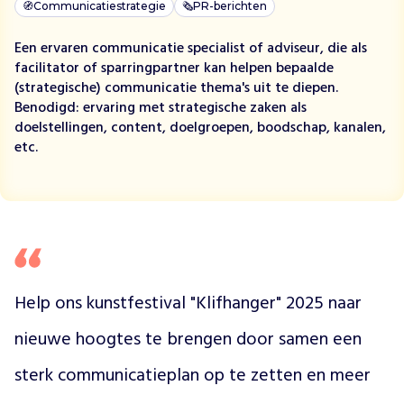
d
🧭
Communicatiestrategie
🗞
PR-berichten
e
k
Een ervaren communicatie specialist of adviseur, die als
a
facilitator of sparringpartner kan helpen bepaalde
n
(strategische) communicatie thema's uit te diepen.
s
Benodigd: ervaring met strategische zaken als
o
doelstellingen, content, doelgroepen, boodschap, kanalen,
p
etc.
e
r
v
e
n
e
n
a
Help ons kunstfestival "Klifhanger" 2025 naar 
k
nieuwe hoogtes te brengen door samen een 
k
e
sterk communicatieplan op te zetten en meer 
r
s