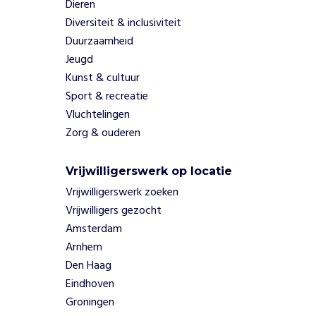
a
Dieren
l
Diversiteit & inclusiviteit
i
Duurzaamheid
s
Jeugd
g
Kunst & cultuur
e
Sport & recreatie
m
a
Vluchtelingen
a
Zorg & ouderen
k
t
Vrijwilligerswerk op locatie
v
o
Vrijwilligerswerk zoeken
o
Vrijwilligers gezocht
r
Amsterdam
d
Arnhem
e
Den Haag
l
o
Eindhoven
c
Groningen
a