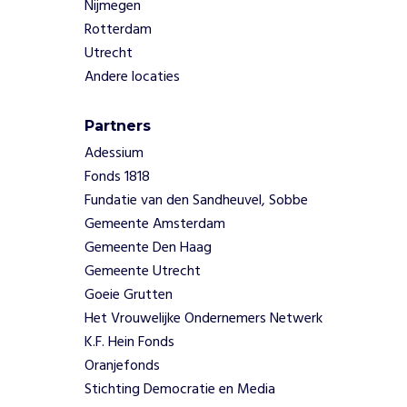
Nijmegen
t
Rotterdam
i
Utrecht
e
Andere locaties
é
n
d
Partners
a
Adessium
t
Fonds 1818
e
e
Fundatie van den Sandheuvel, Sobbe
n
Gemeente Amsterdam
s
Gemeente Den Haag
t
Gemeente Utrecht
e
Goeie Grutten
r
k
Het Vrouwelijke Ondernemers Netwerk
e
K.F. Hein Fonds
b
Oranjefonds
i
Stichting Democratie en Media
n