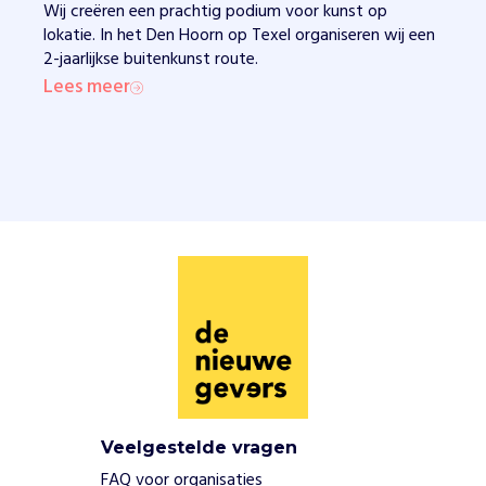
e
Wij creëren een prachtig podium voor kunst op
d
lokatie. In het Den Hoorn op Texel organiseren wij een
h
2-jaarlijkse buitenkunst route.
u
Lees meer
n
k
u
n
s
t
w
e
r
k
t
e
p
r
e
Veelgestelde vragen
s
e
FAQ voor organisaties