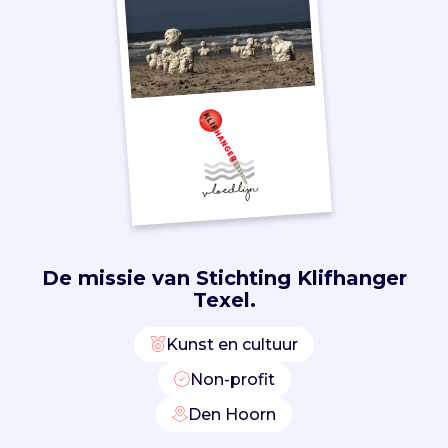
a
m
e
r
s
e
n
i
n
h
e
t
d
De missie van
Stichting Klifhanger
u
Texel.
i
n
Kunst en cultuur
g
e
Non-profit
b
Den Hoorn
i