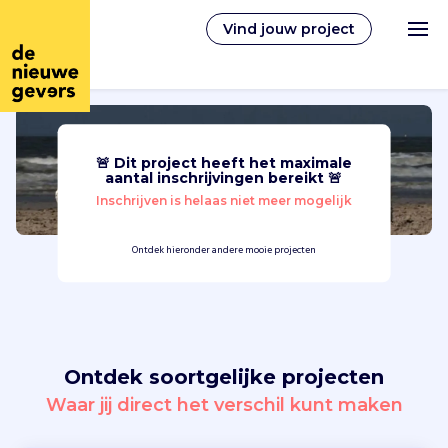
Vind jouw project
🚨 Dit project heeft het maximale
Nederlands
aantal inschrijvingen bereikt 🚨
Inschrijven is helaas niet meer mogelijk
Vrijwilligerswerk
Ontdek hieronder andere mooie projecten
Vrijwilligers vinden
Over ons
Ontdek soortgelijke projecten
Inloggen
Waar jij direct het verschil kunt maken