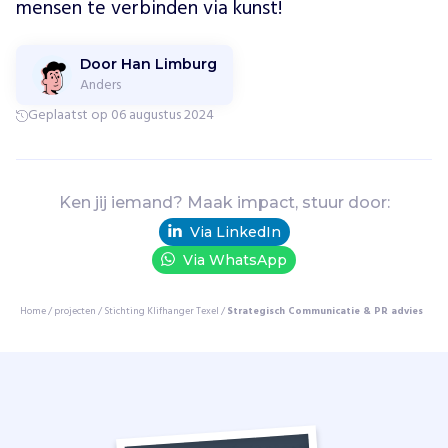
mensen te verbinden via kunst!
,
i
n
Door Han Limburg
s
Anders
c
Geplaatst op 06 augustus 2024
h
u
u
r
Ken jij iemand? Maak impact, stuur door:
t
Via LinkedIn
j
e
Via WhatsApp
s
e
Home
/
projecten
/
Stichting Klifhanger Texel
/
Strategisch Communicatie & PR advies
n
w
o
o
n
k