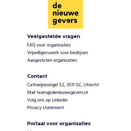
e
n
d
i
e
u
Veelgestelde vragen
i
FAQ voor organisaties
t
Vrijwilligerswerk voor bedrijven
b
Aangesloten organisaties
l
i
n
Contact
k
Catharijnesingel 52, 3511 GC, Utrecht
e
Mail team@denieuwegevers.nl
n
Volg ons op Linkedin
i
n
Privacy statement
k
i
Portaal voor organisaties
n