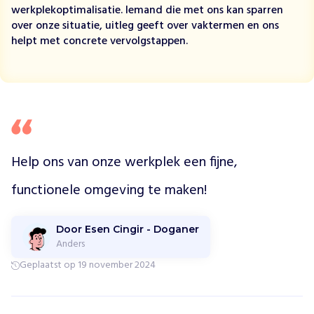
h
werkplekoptimalisatie. Iemand die met ons kan sparren
t
over onze situatie, uitleg geeft over vaktermen en ons
i
helpt met concrete vervolgstappen.
n
g
K
i
n
d
e
Help ons van onze werkplek een fijne, 
n
Z
functionele omgeving te maken!
i
e
k
Door Esen Cingir - Doganer
e
Anders
n
Geplaatst op 19 november 2024
h
u
i