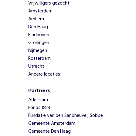
Vrijwilligers gezocht
e
Amsterdam
d
Arnhem
e
n
Den Haag
o
Eindhoven
o
Groningen
k
Nijmegen
v
Rotterdam
o
o
Utrecht
r
Andere locaties
l
i
Partners
c
h
Adessium
t
Fonds 1818
i
Fundatie van den Sandheuvel, Sobbe
n
Gemeente Amsterdam
g
Gemeente Den Haag
a