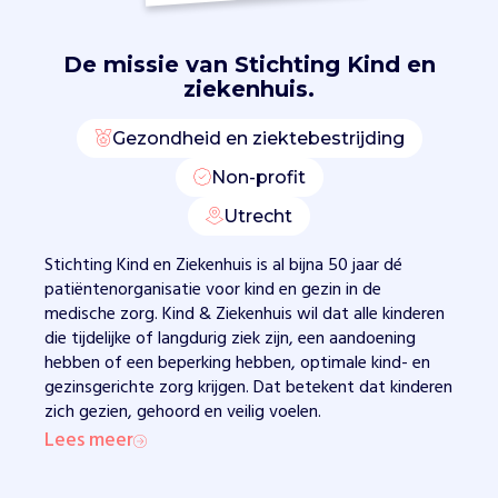
v
o
De missie van
Stichting Kind en
o
ziekenhuis.
r
k
i
Gezondheid en ziektebestrijding
n
Non-profit
d
g
Utrecht
e
r
Stichting Kind en Ziekenhuis is al bijna 50 jaar dé
i
patiëntenorganisatie voor kind en gezin in de
c
medische zorg. Kind & Ziekenhuis wil dat alle kinderen
h
die tijdelijke of langdurig ziek zijn, een aandoening
t
hebben of een beperking hebben, optimale kind- en
e
gezinsgerichte zorg krijgen. Dat betekent dat kinderen
z
zich gezien, gehoord en veilig voelen.
o
Lees meer
r
g