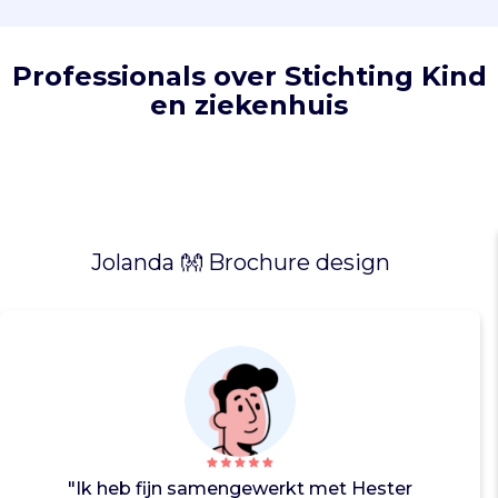
e
n
r
Professionals over Stichting Kind
e
en ziekenhuis
i
k
t
h
e
t
S
Jolanda 👐 Brochure design
m
i
l
e
y
-
k
e
u
"Ik heb fijn samengewerkt met Hester
r