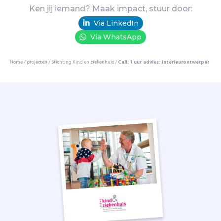
s
Ken jij iemand? Maak impact, stuur door:
o
n
Via LinkedIn
t
Via WhatsApp
w
i
Home
/
projecten
/
Stichting Kind en ziekenhuis
/
Call: 1 uur advies: Interieurontwerper
k
k
e
l
t
H
a
n
d
v
e
s
t
e
n