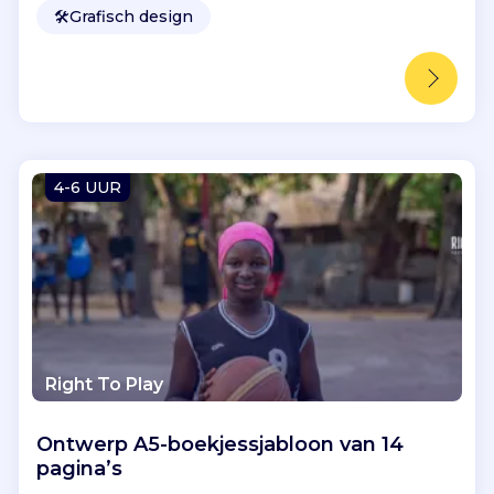
🛠️
Grafisch design
4-6 UUR
Right To Play
Ontwerp A5-boekjessjabloon van 14
pagina’s