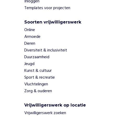
Inloggen
d
v
Templates voor projecten
r
i
Soorten vrijwilligerswerk
e
Online
n
d
Armoede
e
Dieren
l
Diversiteit & inclusiviteit
i
Duurzaamheid
j
Jeugd
k
h
Kunst & cultuur
e
Sport & recreatie
i
Vluchtelingen
d
Zorg & ouderen
.
Z
e
Vrijwilligerswerk op locatie
b
Vrijwilligerswerk zoeken
i