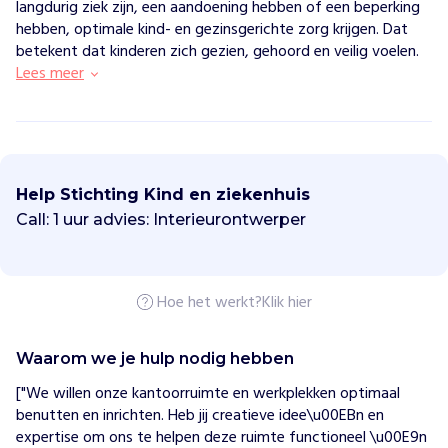
langdurig ziek zijn, een aandoening hebben of een beperking
hebben, optimale kind- en gezinsgerichte zorg krijgen. Dat
betekent dat kinderen zich gezien, gehoord en veilig voelen.
Lees meer
S
t
i
Help Stichting Kind en ziekenhuis
c
h
Call: 1 uur advies: Interieurontwerper
t
i
n
g
K
Hoe het werkt?
Klik hier
i
n
d
Waarom we je hulp nodig hebben
e
n
["We willen onze kantoorruimte en werkplekken optimaal 
z
benutten en inrichten. Heb jij creatieve idee\u00EBn en 
i
expertise om ons te helpen deze ruimte functioneel \u00E9n 
e