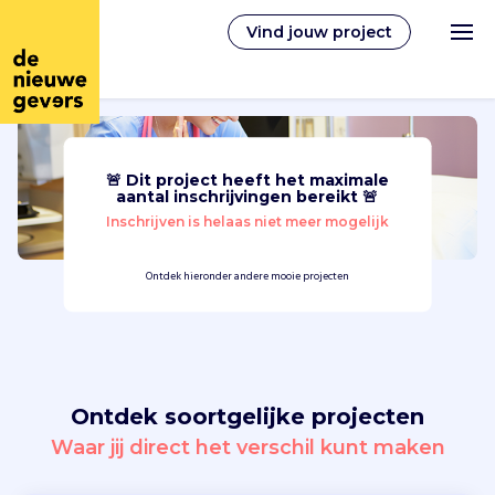
Vind jouw project
🚨 Dit project heeft het maximale
Nederlands
aantal inschrijvingen bereikt 🚨
Inschrijven is helaas niet meer mogelijk
Vrijwilligerswerk
Ontdek hieronder andere mooie projecten
Vrijwilligers vinden
Over ons
Ontdek soortgelijke projecten
Inloggen
Waar jij direct het verschil kunt maken