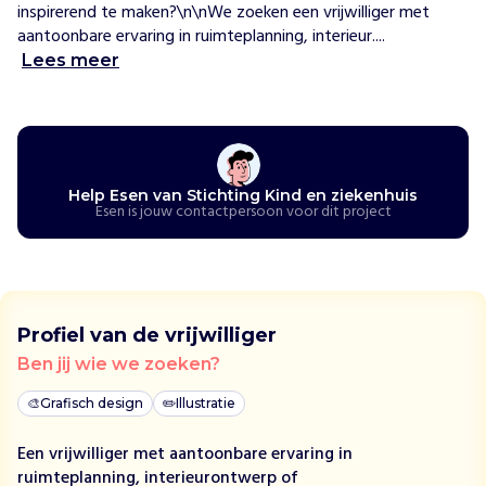
k
inspirerend te maken?\n\nWe zoeken een vrijwilliger met 
e
aantoonbare ervaring in ruimteplanning, interieur....
n
h
Lees meer
u
i
s
H
o
Help Esen van Stichting Kind en ziekenhuis
e
Esen is jouw contactpersoon voor dit project
w
i
j
h
e
l
Profiel van de vrijwilliger
p
e
Ben jij wie we zoeken?
n
S
🎨
Grafisch design
✏️
Illustratie
t
i
Een vrijwilliger met aantoonbare ervaring in
c
ruimteplanning, interieurontwerp of