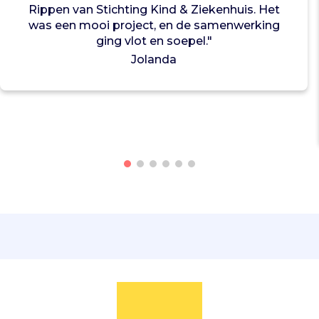
Rippen van Stichting Kind & Ziekenhuis. Het
m
was een mooi project, en de samenwerking
e
ging vlot en soepel."
r
Jolanda
k
u
i
t
a
a
n
z
i
e
k
e
n
h
u
i
z