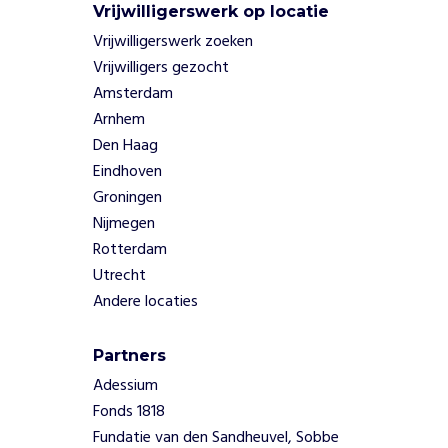
Vrijwilligerswerk op locatie
e
n
Vrijwilligerswerk zoeken
e
Vrijwilligers gezocht
n
Amsterdam
v
Arnhem
o
Den Haag
o
Eindhoven
r
a
Groningen
n
Nijmegen
d
Rotterdam
e
Utrecht
r
Andere locaties
e
n
.
Partners
O
Adessium
o
Fonds 1818
k
o
Fundatie van den Sandheuvel, Sobbe