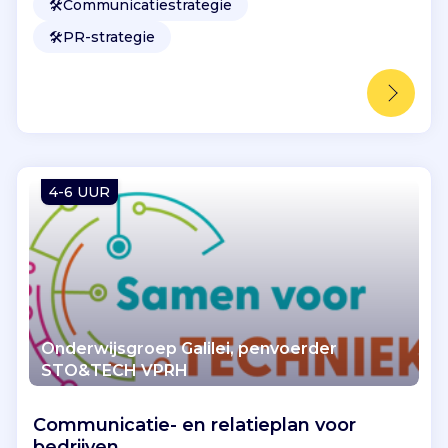
🛠️
Communicatiestrategie
🛠️
PR-strategie
4-6 UUR
Onderwijsgroep Galilei, penvoerder
STO&TECH VPRH
Communicatie- en relatieplan voor
bedrijven