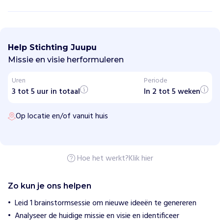
S
t
i
Help Stichting Juupu
c
h
Missie en visie herformuleren
t
i
Uren
Periode
n
3 tot 5 uur in totaal
g
In 2 tot 5 weken
J
u
Op locatie en/of vanuit huis
u
p
u
H
Hoe het werkt?
Klik hier
o
e
w
Zo kun je ons helpen
i
j
Leid 1 brainstormsessie om nieuwe ideeën te genereren
h
Analyseer de huidige missie en visie en identificeer
e