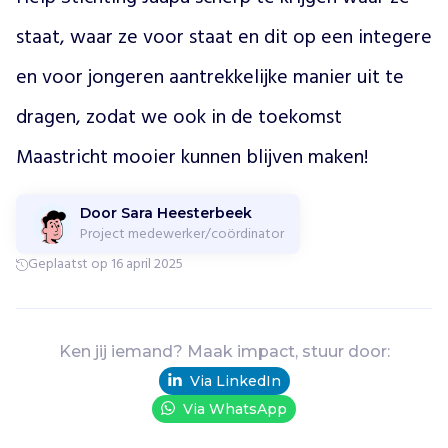
o
staat, waar ze voor staat en dit op een integere 
r
g
en voor jongeren aantrekkelijke manier uit te 
e
z
dragen, zodat we ook in de toekomst 
i
n
Maastricht mooier kunnen blijven maken! 
n
e
n
Door Sara Heesterbeek
d
Project medewerker/coördinator
i
Geplaatst op 16 april 2025
e
g
e
e
Ken jij iemand? Maak impact, stuur door:
n
Via LinkedIn
h
u
Via WhatsApp
l