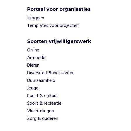
n
h
Portaal voor organisaties
o
Inloggen
e
Templates voor projecten
z
e
i
Soorten vrijwilligerswerk
e
Online
t
Armoede
s
Dieren
k
u
Diversiteit & inclusiviteit
n
Duurzaamheid
n
Jeugd
e
Kunst & cultuur
n
Sport & recreatie
b
e
Vluchtelingen
t
Zorg & ouderen
e
k