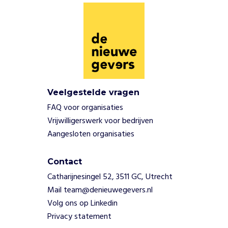
o
m
j
o
n
g
e
r
Veelgestelde vragen
e
n
FAQ voor organisaties
t
Vrijwilligerswerk voor bedrijven
e
Aangesloten organisaties
l
a
Contact
t
e
Catharijnesingel 52, 3511 GC, Utrecht
n
Mail team@denieuwegevers.nl
z
Volg ons op Linkedin
i
Privacy statement
e