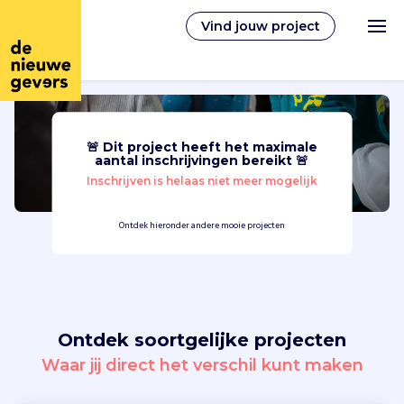
Vind jouw project
🚨 Dit project heeft het maximale
Nederlands
aantal inschrijvingen bereikt 🚨
Inschrijven is helaas niet meer mogelijk
Vrijwilligerswerk
Ontdek hieronder andere mooie projecten
Vrijwilligers vinden
Over ons
Ontdek soortgelijke projecten
Inloggen
Waar jij direct het verschil kunt maken