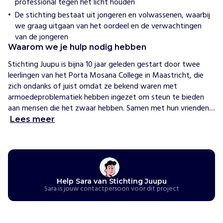
professional tegen het licht houden
a
De stichting bestaat uit jongeren en volwassenen, waarbij
n
we graag uitgaan van het oordeel en de verwachtingen
i
van de jongeren
s
Waarom we je hulp nodig hebben
e
e
Stichting Juupu is bijna 10 jaar geleden gestart door twee 
r
leerlingen van het Porta Mosana College in Maastricht, die 
t
zich ondanks of juist omdat ze bekend waren met 
i
armoedeproblematiek hebben ingezet om steun te bieden 
n
aan mensen die het zwaar hebben. Samen met hun vrienden....
z
Lees meer
a
m
e
l
i
n
Help Sara van Stichting Juupu
Sara is jouw contactpersoon voor dit project
g
e
n