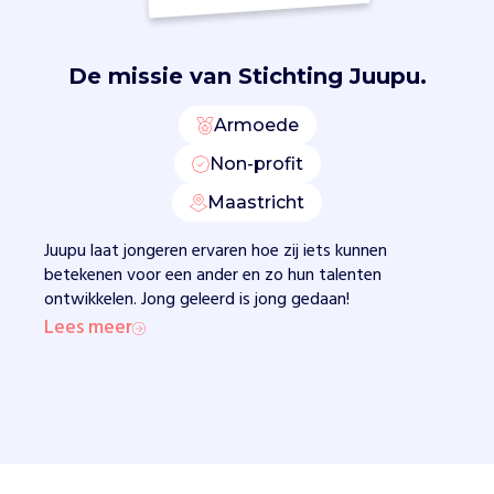
a
n
k
De missie van
Stichting Juupu.
.
Z
Armoede
e
Non-profit
g
e
Maastricht
v
e
Juupu laat jongeren ervaren hoe zij iets kunnen
n
betekenen voor een ander en zo hun talenten
w
ontwikkelen. Jong geleerd is jong gedaan!
o
Lees meer
r
k
s
h
o
p
s