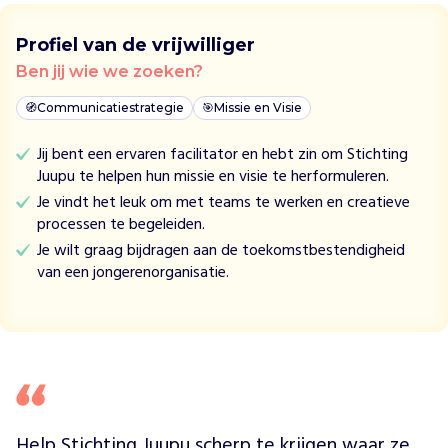
o
p
m
Profiel van de vrijwilliger
i
Ben jij wie we zoeken?
d
d
🧭
Communicatiestrategie
🎯
Missie en Visie
e
Jij bent een ervaren facilitator en hebt zin om Stichting
l
Juupu te helpen hun missie en visie te herformuleren.
b
a
Je vindt het leuk om met teams te werken en creatieve
r
processen te begeleiden.
e
Je wilt graag bijdragen aan de toekomstbestendigheid
s
van een jongerenorganisatie.
c
h
o
l
e
n
v
o
Help Stichting Juupu scherp te krijgen waar ze 