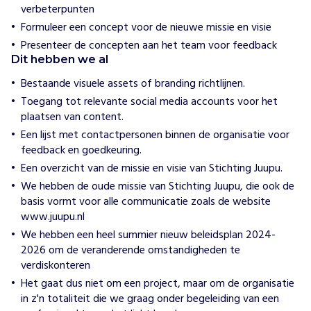
l
verbeterpunten
p
Formuleer een concept voor de nieuwe missie en visie
e
n
Presenteer de concepten aan het team voor feedback
S
Dit hebben we al
t
Bestaande visuele assets of branding richtlijnen.
i
Toegang tot relevante social media accounts voor het
c
plaatsen van content.
h
t
Een lijst met contactpersonen binnen de organisatie voor
i
feedback en goedkeuring.
n
Een overzicht van de missie en visie van Stichting Juupu.
g
We hebben de oude missie van Stichting Juupu, die ook de
J
basis vormt voor alle communicatie zoals de website
u
www.juupu.nl
u
We hebben een heel summier nieuw beleidsplan 2024-
p
2026 om de veranderende omstandigheden te
u
verdiskonteren
o
Het gaat dus niet om een project, maar om de organisatie
r
in z'n totaliteit die we graag onder begeleiding van een
g